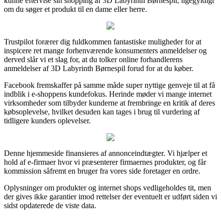
kunne eftervise sin shopping af 3D Labyrinth Børnespil, ligegyldigt
om du søger et produkt til en dame eller herre.
Trustpilot forærer dig fuldkommen fantastiske muligheder for at
inspicere ret mange forhenværende konsumenters anmeldelser og
derved slår vi et slag for, at du tolker online forhandlerens
anmeldelser af 3D Labyrinth Børnespil forud for at du køber.
Facebook fremskaffer på samme måde super nyttige genveje til at få
indblik i e-shoppens kundefokus. Herinde møder vi mange internet
virksomheder som tilbyder kunderne at frembringe en kritik af deres
købsoplevelse, hvilket desuden kan tages i brug til vurdering af
tidligere kunders oplevelser.
Denne hjemmeside finansieres af annonceindtægter. Vi hjælper et
hold af e-firmaer hvor vi præsenterer firmaernes produkter, og får
kommission såfremt en bruger fra vores side foretager en ordre.
Oplysninger om produkter og internet shops vedligeholdes tit, men
der gives ikke garantier imod rettelser der eventuelt er udført siden vi
sidst opdaterede de viste data.