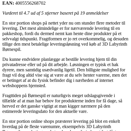
EAN:
4005556268702
Vurderet til
4.7
ud af 5 stjerner baseret på
19
anmeldelser
En stor portion shops på nettet yder nu om stunder flere metoder til
levering. Det mest almindelige er for nærværende levering til en
pakkeshop, fordi du dermed nemt kan hente dine produkter på et
selvvalgt tidspunkt. Fragtformen er jo ret overkommelig, og desuden
tillige den mest betalelige leveringsløsning ved køb af 3D Labyrinth
Børnespil.
Du kunne endvidere planlægge at bestille levering hjem til din
privatadresse eller ud på dit arbejde. Løsningen er typisk et hak
dyrere, men samtidig usædvanlig ligetil. Den billigste mulighed for
fragt vil dog altid vise sig at være at du selv henter varerne, men det
er betinget af at du fysisk befinder dig i nærheden af internet
webshoppens hjemsted.
Fragttiden på Børnespil er naturligvis meget udslagsgivende i
tilfælde af at man har behov for produkterne inden for få dage, så
herved er det ganske vigtigt at man kigger nærmere på den
estimerede leveringsdato for den aktuelle vare.
En stor portion online shops præsterer levering på blot en enkelt
hverdag på de fleste varenumre, eksempelvis 3D Labyrinth