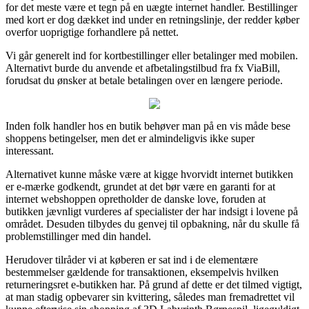
for det meste være et tegn på en uægte internet handler. Bestillinger
med kort er dog dækket ind under en retningslinje, der redder køber
overfor uoprigtige forhandlere på nettet.
Vi går generelt ind for kortbestillinger eller betalinger med mobilen.
Alternativt burde du anvende et afbetalingstilbud fra fx ViaBill,
forudsat du ønsker at betale betalingen over en længere periode.
Inden folk handler hos en butik behøver man på en vis måde bese
shoppens betingelser, men det er almindeligvis ikke super
interessant.
Alternativet kunne måske være at kigge hvorvidt internet butikken
er e-mærke godkendt, grundet at det bør være en garanti for at
internet webshoppen opretholder de danske love, foruden at
butikken jævnligt vurderes af specialister der har indsigt i lovene på
området. Desuden tilbydes du genvej til opbakning, når du skulle få
problemstillinger med din handel.
Herudover tilråder vi at køberen er sat ind i de elementære
bestemmelser gældende for transaktionen, eksempelvis hvilken
returneringsret e-butikken har. På grund af dette er det tilmed vigtigt,
at man stadig opbevarer sin kvittering, således man fremadrettet vil