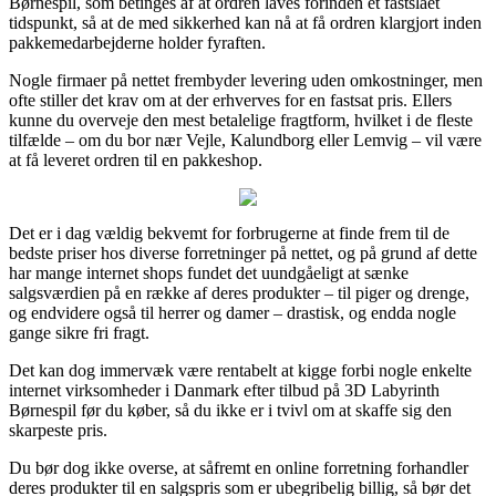
Børnespil, som betinges af at ordren laves forinden et fastslået
tidspunkt, så at de med sikkerhed kan nå at få ordren klargjort inden
pakkemedarbejderne holder fyraften.
Nogle firmaer på nettet frembyder levering uden omkostninger, men
ofte stiller det krav om at der erhverves for en fastsat pris. Ellers
kunne du overveje den mest betalelige fragtform, hvilket i de fleste
tilfælde – om du bor nær Vejle, Kalundborg eller Lemvig – vil være
at få leveret ordren til en pakkeshop.
Det er i dag vældig bekvemt for forbrugerne at finde frem til de
bedste priser hos diverse forretninger på nettet, og på grund af dette
har mange internet shops fundet det uundgåeligt at sænke
salgsværdien på en række af deres produkter – til piger og drenge,
og endvidere også til herrer og damer – drastisk, og endda nogle
gange sikre fri fragt.
Det kan dog immervæk være rentabelt at kigge forbi nogle enkelte
internet virksomheder i Danmark efter tilbud på 3D Labyrinth
Børnespil før du køber, så du ikke er i tvivl om at skaffe sig den
skarpeste pris.
Du bør dog ikke overse, at såfremt en online forretning forhandler
deres produkter til en salgspris som er ubegribelig billig, så bør det