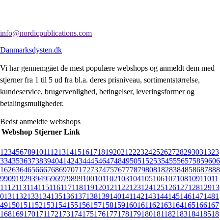
info@nordicpublications.com
Danmarksdysten.dk
Vi har gennemgået de mest populære webshops og anmeldt dem med
stjerner fra 1 til 5 ud fra bl.a. deres prisniveau, sortimentstørrelse,
kundeservice, brugervenlighed, betingelser, leveringsformer og
betalingsmuligheder.
Bedst anmeldte webshops
Webshop
Stjerner
Link
1
2
3
4
5
6
7
8
9
10
11
12
13
14
15
16
17
18
19
20
21
22
23
24
25
26
27
28
29
30
31
32
3
3
34
35
36
37
38
39
40
41
42
43
44
45
46
47
48
49
50
51
52
53
54
55
56
57
58
59
60
6
1
62
63
64
65
66
67
68
69
70
71
72
73
74
75
76
77
78
79
80
81
82
83
84
85
86
87
88
8
9
90
91
92
93
94
95
96
97
98
99
100
101
102
103
104
105
106
107
108
109
110
11
1
112
113
114
115
116
117
118
119
120
121
122
123
124
125
126
127
128
129
13
0
131
132
133
134
135
136
137
138
139
140
141
142
143
144
145
146
147
148
1
49
150
151
152
153
154
155
156
157
158
159
160
161
162
163
164
165
166
167
168
169
170
171
172
173
174
175
176
177
178
179
180
181
182
183
184
185
18