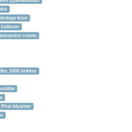
erken Lyserød/Guld
akke
elsdags krus
 balloner
Gaveæsker creme
film, 1000 brikker
ossible
p
 Pirat blyanter
ro