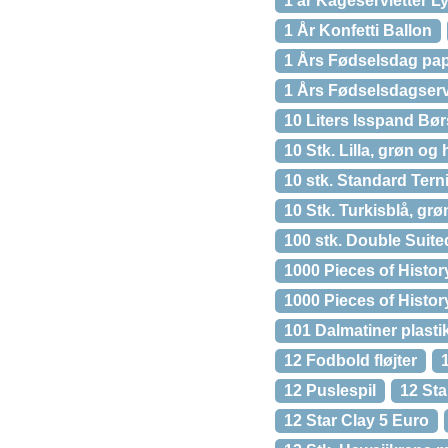
1 år Kageservietter L
1 År Konfetti Ballon
1 Års Fødselsdag pap
1 Års Fødselsdagserv
10 Liters Isspand Bør
10 Stk. Lilla, grøn og 
10 stk. Standard Tern
10 Stk. Turkisblå, grø
100 stk. Double Suite
1000 Pieces of Histor
1000 Pieces of Histor
101 Dalmatiner plasti
12 Fodbold fløjter
12 Puslespil
12 Sta
12 Star Clay 5 Euro