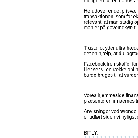
mulighed for en håndsræk
Herudover er det prisvær
transaktionen, som for e
relevant, at man stadig o
man er på gaveindkøb til
Trustpilot yder ultra hæd
det en hjælp, at du iagtt
Facebook fremskaffer for
Her ser vi en række onli
burde bruges til at vurde
Vores hjemmeside finansi
præsenterer firmaernes ti
Anvisninger vedrørende ti
er udført siden vi nyligs
BITLY: