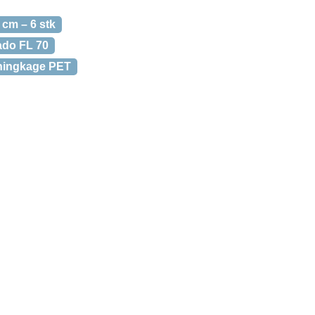
 cm – 6 stk
ado FL 70
ningkage PET