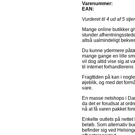
Varenummer:
EAN:
Vurderet til
4
ud af 5 stje
Mange online butikker gi
stunder afhentningsstede
altså ualmindeligt bekvem
Du kunne ydermere påtænke
mange gange en lille smu
vil dog altid vise sig at
til internet forhandlerens
Fragttiden på kan i nogle
øjeblik, og med det form
vare.
En masse netshops i Danm
da det er forudsat at or
nå at få varen pakket fo
Enkelte outlets på nettet 
beløb. Som alternativ bu
befinder sig ved Helsingør