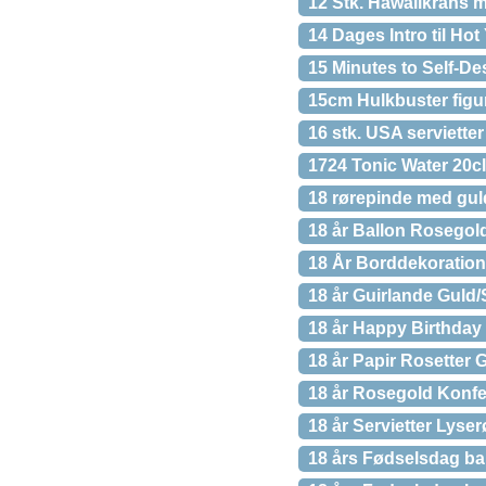
12 Stk. Hawaiikrans 
14 Dages Intro til Ho
15 Minutes to Self-De
15cm Hulkbuster figu
16 stk. USA servietter
1724 Tonic Water 20cl
18 rørepinde med gu
18 år Ballon Rosegol
18 År Borddekoration
18 år Guirlande Guld/
18 år Happy Birthday 
18 år Papir Rosetter G
18 år Rosegold Konfet
18 år Servietter Lys
18 års Fødselsdag ba