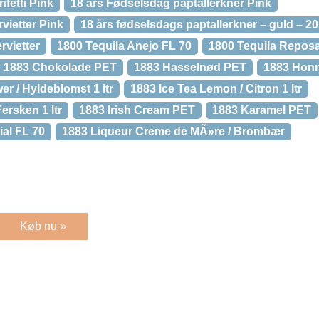
fetti Pink
18 års Fødselsdag paptallerkner Pink
vietter Pink
18 års fødselsdags paptallerkner – guld – 20
rvietter
1800 Tequila Anejo FL 70
1800 Tequila Repos
1883 Chokolade PET
1883 Hasselnød PET
1883 Hon
er / Hyldeblomst 1 ltr
1883 Ice Tea Lemon / Citron 1 ltr
ersken 1 ltr
1883 Irish Cream PET
1883 Karamel PET
ial FL 70
1883 Liqueur Creme de MÃ»re / Brombær
Køb nu »