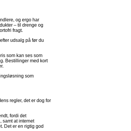
andlere, og ergo har
ukter – til drenge og
ofri fragt.
efter udsalg på før du
spris som kan ses som
ng. Bestillinger med kort
r.
alingsløsning som
ns regler, det er dog for
dt, fordi det
, samt at internet
 Det er en rigtig god