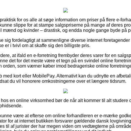
praktisk for os alle at søge information om priser på flere e-forh
 kunne slippe for at stampe salgspriserne på mange af deres prod
il mænd og kvinder – drastisk, og endda nogle gange byde på port
se sig fordelagtigt at sammenligne diverse internet foretagender 
 er i tvivl om at skaffe sig den billigste pris.
dere, at ifald en e-forretning frembyder deres varer for en salg
kunne det for det meste være et tegn på en svindel online forretni
 en orden, som værner køber imod bedrageriske online forretninge
øb med kort eller MobilePay. Alternativt kan du udnytte en afbet
udsat du vil honorere omkostningerne over et længere tidsrum.
os en online virksomhed bør de når alt kommer til alt studere de
ophidsende.
unne være at efterse om online forhandleren er e-mærke godken
ator for at internet butikken forsvarer gældende dansk lovgivning
 til af jurister der har megen viden om vedtægterne på området.