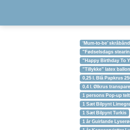
‘Mum-to-be’ skråbånd,
"Fødselsdags stearin
"Happy Birthday To Yo
"Tillykke" latex ballon
0,25 l. Blå Papkrus 2
0,4 l. Ølkrus transpar
1 persons Pop-up telt
1 Sæt Bilpynt Limegr
1 Sæt Bilpynt Turkis
1 år Guirlande Lyser