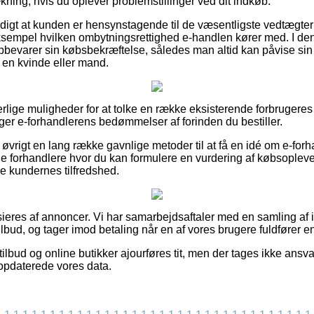
ning, hvis du oplever problemstillinger ved dit indkøb.
digt at kunden er hensynstagende til de væsentligste vedtægter 
ksempel hvilken ombytningsrettighed e-handlen kører med. I den
pbevarer sin købsbekræftelse, således man altid kan påvise sin 
 en kvinde eller mand.
erlige muligheder for at tolke en række eksisterende forbrugeres 
ager e-forhandlerens bedømmelser af forinden du bestiller.
 øvrigt en lang række gavnlige metoder til at få en idé om e-fo
ne forhandlere hvor du kan formulere en vurdering af købsoplevel
re kundernes tilfredshed.
eres af annoncer. Vi har samarbejdsaftaler med en samling af in
lbud, og tager imod betaling når en af vores brugere fuldfører en
lbud og online butikker ajourføres tit, men der tages ikke ansvar
t opdaterede vores data.