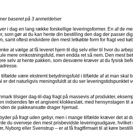
rner baseret på
3
anmeldelser
ver i dag en lang række forskellige leveringsformer. En af de m
r, som gør at du kan hente din bestilling den dag der passer di
, samt oftest endvidere den mest letkøbte form for fragt ved køb
 at vælge at få leveret hjem til dig selv eller til hvor du arbe
le mere omkostningsfuld, men endda ret så nem. Den mest betal
 være selv at hente pakken, som desværre kræver at du fysisk bef
 adresse.
 tilfælde være ekstremt betydningsfuld i tilfælde af at man skal
ål er det naturligvis meningsfuldt at du ser leveringstidspunkte
ark tilsiger dag-til-dag fragt på massevis af produkter, eksem
dren indsendes før et angivent klokkeslæt, med hensynstagen til 
rinden de pakkeansatte drager hjemad.
byder på fragt uden gebyr, men i mange tilfælde kræver det at du b
rde du overveje den mest prisbevidste leveringsudgave, hvilket o
, Nyborg eller Svenstrup – er at få fragtfirmaet til at køre bestilli