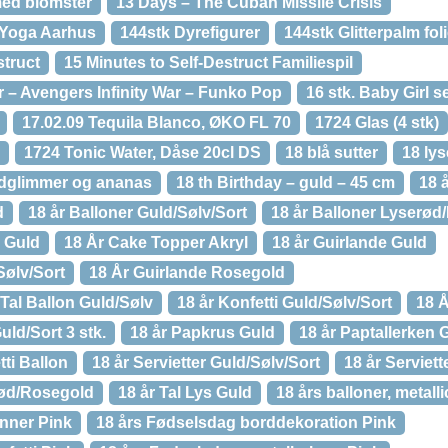
med blomster
13 Days – The Cuban Missile Crisis
t Yoga Aarhus
144stk Dyrefigurer
144stk Glitterpalm fol
struct
15 Minutes to Self-Destruct Familiespil
r – Avengers Infinity War – Funko Pop
16 stk. Baby Girl se
17.02.09 Tequila Blanco, ØKO FL 70
1724 Glas (4 stk)
1724 Tonic Water, Dåse 20cl DS
18 blå sutter
18 lys
ldglimmer og ananas
18 th Birthday – guld – 45 cm
18 
d
18 år Balloner Guld/Sølv/Sort
18 år Balloner Lyserød/L
 Guld
18 År Cake Topper Akryl
18 år Guirlande Guld
Sølv/Sort
18 År Guirlande Rosegold
Tal Ballon Guld/Sølv
18 år Konfetti Guld/Sølv/Sort
18 Å
uld/Sort 3 stk.
18 år Papkrus Guld
18 år Paptallerken 
ti Ballon
18 år Servietter Guld/Sølv/Sort
18 år Serviett
erød/Rosegold
18 år Tal Lys Guld
18 års balloner, metalli
nner Pink
18 års Fødselsdag borddekoration Pink