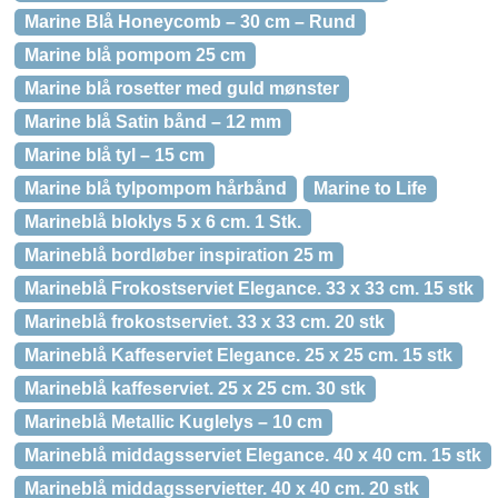
Marine Blå Honeycomb – 30 cm – Rund
Marine blå pompom 25 cm
Marine blå rosetter med guld mønster
Marine blå Satin bånd – 12 mm
Marine blå tyl – 15 cm
Marine blå tylpompom hårbånd
Marine to Life
Marineblå bloklys 5 x 6 cm. 1 Stk.
Marineblå bordløber inspiration 25 m
Marineblå Frokostserviet Elegance. 33 x 33 cm. 15 stk
Marineblå frokostserviet. 33 x 33 cm. 20 stk
Marineblå Kaffeserviet Elegance. 25 x 25 cm. 15 stk
Marineblå kaffeserviet. 25 x 25 cm. 30 stk
Marineblå Metallic Kuglelys – 10 cm
Marineblå middagsserviet Elegance. 40 x 40 cm. 15 stk
Marineblå middagsservietter. 40 x 40 cm. 20 stk