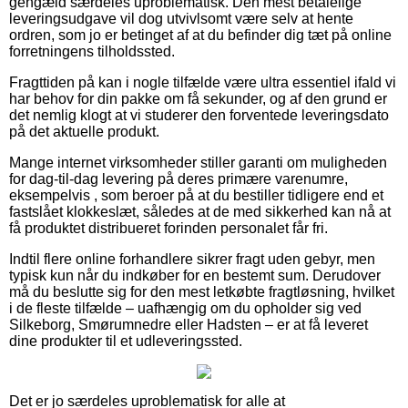
gengæld særdeles uproblematisk. Den mest betalelige
leveringsudgave vil dog utvivlsomt være selv at hente
ordren, som jo er betinget af at du befinder dig tæt på online
forretningens tilholdssted.
Fragttiden på kan i nogle tilfælde være ultra essentiel ifald vi
har behov for din pakke om få sekunder, og af den grund er
det nemlig klogt at vi studerer den forventede leveringsdato
på det aktuelle produkt.
Mange internet virksomheder stiller garanti om muligheden
for dag-til-dag levering på deres primære varenumre,
eksempelvis , som beroer på at du bestiller tidligere end et
fastslået klokkeslæt, således at de med sikkerhed kan nå at
få produktet distribueret forinden personalet får fri.
Indtil flere online forhandlere sikrer fragt uden gebyr, men
typisk kun når du indkøber for en bestemt sum. Derudover
må du beslutte sig for den mest letkøbte fragtløsning, hvilket
i de fleste tilfælde – uafhængig om du opholder sig ved
Silkeborg, Smørumnedre eller Hadsten – er at få leveret
dine produkter til et udleveringssted.
Det er jo særdeles uproblematisk for alle at