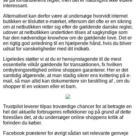
se på forhandlerens regler, men det er naturligvis ikke videre
interessant.
Alternativet kan derfor være at undersøge hvorvidt internet
butikken er tilsluttet e-mærket, eftersom det ofte er en sikring
om at netbutikken retter sig efter de gældende danske regler,
udover at netbutikken undertiden tilses af sagkyndige som
har den nødvendige knowhow om de gældende love. Det er
en rigtig god anledning til en hjælpende hånd, hvis du bliver
udsat for vanskeligheder med dit indkøb.
Ligeledes støtter vi at du er hensynstagende til de mest
essentielle vilkår gældende for transaktionen, fx hvilken
ombytningsrettighed online shoppen garanterer. Her er det
samtidig afgørende, at man stadig sikrer ens kvittering på e-
mail, så man altid kan dokumentere sin bestilling af , om du
shopper til en voksen eller et barn.
Trustpilot leverer tilpas troværdige chancer for at betragte en
hel del aktuelle forbrugeres reflektioner og på grund af dette
foreslåes det, at du undersøger online shoppens kritik af
forinden du køber.
Facebook præsterer for øvrigt sådan set relevante genveje