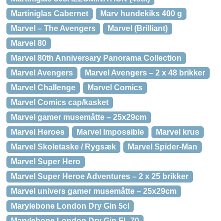
Martiniglas Cabernet
Marv hundekiks 400 g
Marvel – The Avengers
Marvel (Brilliant)
Marvel 80
Marvel 80th Anniversary Panorama Collection
Marvel Avengers
Marvel Avengers – 2 x 48 brikker
Marvel Challenge
Marvel Comics
Marvel Comics cap/kasket
Marvel gamer musemåtte – 25x29cm
Marvel Heroes
Marvel Impossible
Marvel krus
Marvel Skoletaske / Rygsæk
Marvel Spider-Man
Marvel Super Hero
Marvel Super Heroe Adventures – 2 x 25 brikker
Marvel univers gamer musemåtte – 25x29cm
Marylebone London Dry Gin 5cl
Marylebone London Dry Gin FL 70