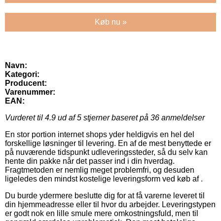
Køb nu »
Navn:
Kategori:
Producent:
Varenummer:
EAN:
Vurderet til
4.9
ud af 5 stjerner baseret på
36
anmeldelser
En stor portion internet shops yder heldigvis en hel del
forskellige løsninger til levering. En af de mest benyttede er
på nuværende tidspunkt udleveringssteder, så du selv kan
hente din pakke når det passer ind i din hverdag.
Fragtmetoden er nemlig meget problemfri, og desuden
ligeledes den mindst kostelige leveringsform ved køb af .
Du burde ydermere beslutte dig for at få varerne leveret til
din hjemmeadresse eller til hvor du arbejder. Leveringstypen
er godt nok en lille smule mere omkostningsfuld, men til