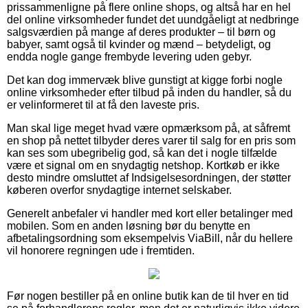
prissammenligne på flere online shops, og altså har en hel
del online virksomheder fundet det uundgåeligt at nedbringe
salgsværdien på mange af deres produkter – til børn og
babyer, samt også til kvinder og mænd – betydeligt, og
endda nogle gange frembyde levering uden gebyr.
Det kan dog immervæk blive gunstigt at kigge forbi nogle
online virksomheder efter tilbud på inden du handler, så du
er velinformeret til at få den laveste pris.
Man skal lige meget hvad være opmærksom på, at såfremt
en shop på nettet tilbyder deres varer til salg for en pris som
kan ses som ubegribelig god, så kan det i nogle tilfælde
være et signal om en snydagtig netshop. Kortkøb er ikke
desto mindre omsluttet af Indsigelsesordningen, der støtter
køberen overfor snydagtige internet selskaber.
Generelt anbefaler vi handler med kort eller betalinger med
mobilen. Som en anden løsning bør du benytte en
afbetalingsordning som eksempelvis ViaBill, når du hellere
vil honorere regningen ude i fremtiden.
Før nogen bestiller på en online butik kan de til hver en tid