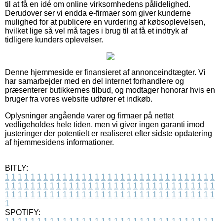
til at få en idé om online virksomhedens pålidelighed.
Derudover ser vi endda e-firmaer som giver kunderne
mulighed for at publicere en vurdering af købsoplevelsen,
hvilket lige så vel må tages i brug til at få et indtryk af
tidligere kunders oplevelser.
Denne hjemmeside er finansieret af annonceindtægter. Vi
har samarbejder med en del internet forhandlere og
præsenterer butikkernes tilbud, og modtager honorar hvis en
bruger fra vores website udfører et indkøb.
Oplysninger angående varer og firmaer på nettet
vedligeholdes hele tiden, men vi giver ingen garanti imod
justeringer der potentielt er realiseret efter sidste opdatering
af hjemmesidens informationer.
BITLY:
1
1
1
1
1
1
1
1
1
1
1
1
1
1
1
1
1
1
1
1
1
1
1
1
1
1
1
1
1
1
1
1
1
1
1
1
1
1
1
1
1
1
1
1
1
1
1
1
1
1
1
1
1
1
1
1
1
1
1
1
1
1
1
1
1
1
1
1
1
1
1
1
1
1
1
1
1
1
1
1
1
1
1
1
1
1
1
1
1
1
1
1
1
1
1
1
1
1
1
1
SPOTIFY: