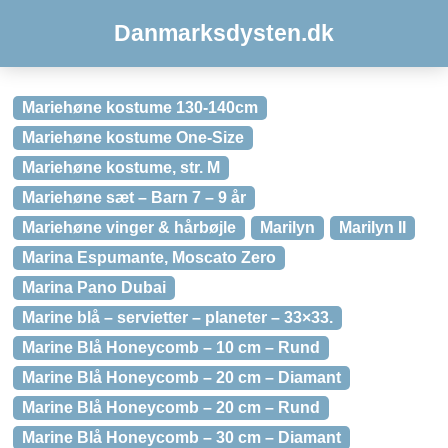
Danmarksdysten.dk
Mariehøne kostume 130-140cm
Mariehøne kostume One-Size
Mariehøne kostume, str. M
Mariehøne sæt – Barn 7 – 9 år
Mariehøne vinger & hårbøjle
Marilyn
Marilyn II
Marina Espumante, Moscato Zero
Marina Pano Dubai
Marine blå – servietter – planeter – 33×33.
Marine Blå Honeycomb – 10 cm – Rund
Marine Blå Honeycomb – 20 cm – Diamant
Marine Blå Honeycomb – 20 cm – Rund
Marine Blå Honeycomb – 30 cm – Diamant