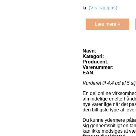
kr.
(Vis fragtpris)
Læs mere »
Navn:
Kategori:
Producent:
Varenummer:
EAN:
Vurderet til
4.4
ud af 5 st
En del online virksomhede
almindelige er efterhånden 
nye varer lige når det 
den billigste type af leve
Du kunne ydermere påtænke
sig gennemsnitligt en ta
kan ikke modsiges at vær