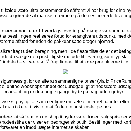
 tilfælde være ultra bestemmende såfremt vi har brug for dine nye
anske afgørende at man ser nærmere på den estimerede leverin
t firmaer annoncerer 1 hverdags levering på mange varenumre, 
at bestillingen realiseres forud for et angivent tidspunkt, med de
 varerne afsted forinden de pakkeansatte drager hjemad.
sikrer fragt uden beregning, men i de fleste tilfælde er det betin
 burde du vælge den prisbilligste metode til levering, som typisk
Grindsted – vil være at få fragtfirmaet til at køre produkterne til e
sigtsmæssigt for os alle at sammenligne priser (via fx PriceRun
l del online webshops fundet det uundgåeligt at nedskære udsal
sne – markant, og endda nogle gange byde på fragt uden gebyr.
 vise sig nyttigt at sammenligne en række internet handler efter
t man ikke er i tvivl om at få den mindst kostelige pris.
dere, at såfremt en netshop tilbyder varer for en salgspris der vi
arakteristika der viser en bedragerisk butik. Bestillinger med ko
et forsvarer en imod uægte internet selskaber.