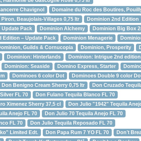
, Harmonie de Gascogne Rosé 0,75 ltr
Sancerre Chavignol
Domaine du Roc des Boutires, Pouill
ron, Beaujolais-Villages 0,75 ltr
Dominion 2nd Edition
n Update Pack
Dominion Alchemy
Dominion Big Box 2
d Edition – Update Pack
Dominion Menagerie
Dominio
ominion, Guilds & Cornucopia
Dominion, Prosperity
Dominion: Hinterlands
Dominion: Intrigue 2nd edition
Dominion: Seaside
Domino Express, Starter
Domino,
um
Dominoes 6 color Dot
Dominoes Double 9 color Do
Don Benigno Cream Sherry 0,75 ltr
Don Cruzado Tequil
Silver FL 70
Don Fulano Tequila Blanco FL 70
o Ximenez Sherry 37,5 cl
Don Julio "1942" Tequila Anej
uila Anejo FL 70
Don Julio 70 Tequila Anejo FL 70
anco FL 70
Don Julio Tequila Reposado FL 70
o" Limited Edt.
Don Papa Rum 7 YO FL 70
Don’t Bre