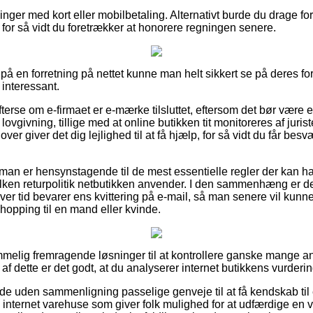
llinger med kort eller mobilbetaling. Alternativt burde du drage fo
, for så vidt du foretrækker at honorere regningen senere.
på en forretning på nettet kunne man helt sikkert se på deres for
 interessant.
terse om e-firmaet er e-mærke tilsluttet, eftersom det bør være e
vgivning, tillige med at online butikken tit monitoreres af juris
ver giver det dig lejlighed til at få hjælp, for så vidt du får bes
t man er hensynstagende til de mest essentielle regler der kan h
vilken returpolitik netbutikken anvender. I den sammenhæng er
ver tid bevarer ens kvittering på e-mail, så man senere vil kunne 
opping til en mand eller kvinde.
emmelig fremragende løsninger til at kontrollere ganske mange 
 dette er det godt, at du analyserer internet butikkens vurderinge
de uden sammenligning passelige genveje til at få kendskab til 
nternet varehuse som giver folk mulighed for at udfærdige en vu