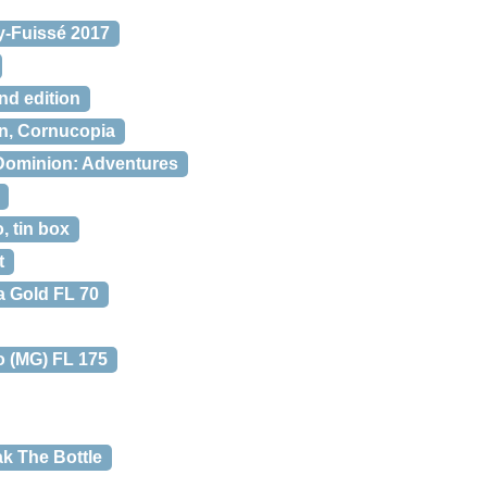
y-Fuissé 2017
nd edition
n, Cornucopia
Dominion: Adventures
 tin box
t
a Gold FL 70
o (MG) FL 175
ak The Bottle