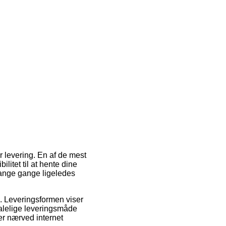
r levering. En af de mest
ilitet til at hente dine
mange gange ligeledes
ob. Leveringsformen viser
talelige leveringsmåde
er nærved internet