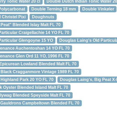
ry Tonic Water 20 cl
Double Dutch Indian Tonic Water 20
 Polycarbonat
Double Terning 18 mm
Double Vinkøler
hristel Pixi
Doughnuts
Peat" Blended Islay Malt FL 70
articular Craigellachie 14 YO FL 70
Particular Glengoyne 15 YO
Douglas Laing's Old Particu
venance Auchentoshan 14 YO FL 70
enance Glen Ord 11 YO, 1996 FL 70
Epicurean Lowland Blended Malt FL 70
 Black Cragganmore Vintage 1989 FL 70
Highland Park 20 YO FL 70
Douglas Laing's, Big Peat X
k Oyster Blended Island Malt FL 70
llywag Blended Speyside Malt FL 70
e Gauldrons Campbeltown Blended FL 70