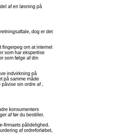
rdel af en løsning på
retningsaftale, dog er det
t fingerpeg om at internet
ter som har ekspertise
vær som følge af din
ave indvirkning på
 det på samme måde
påvise sin ordre af ,
andre konsumenters
r af før du bestiller.
e-firmaets pålidelighed.
rdering af ordreforløbet,