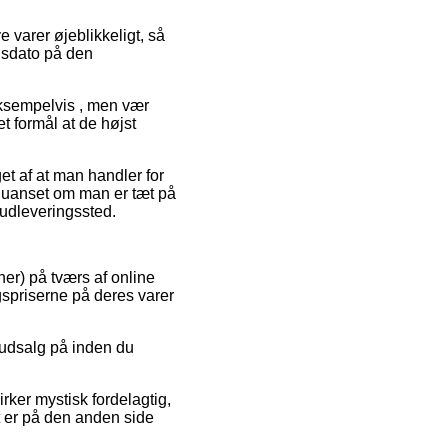
 varer øjeblikkeligt, så
gsdato på den
eksempelvis , men vær
t formål at de højst
get af at man handler for
 – uanset om man er tæt på
t udleveringssted.
ner) på tværs af online
gspriserne på deres varer
 udsalg på inden du
rker mystisk fordelagtig,
rt er på den anden side