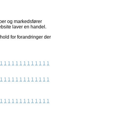
aber og markedsfører
bsite laver en handel.
old for forandringer der
1
1
1
1
1
1
1
1
1
1
1
1
1
1
1
1
1
1
1
1
1
1
1
1
1
1
1
1
1
1
1
1
1
1
1
1
1
1
1