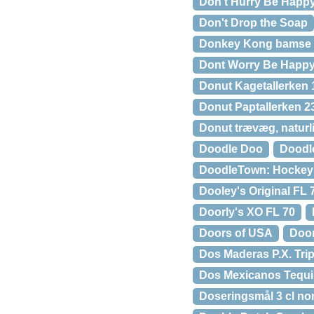
Don’t Hurry Be Happ
Don't Drop the Soap
Donkey Kong bamse 2
Dont Worry Be Happ
Donut Kagetallerken 
Donut Paptallerken 2
Donut trævæg, naturl
Doodle Doo
Doodl
DoodleTown: Hockey
Dooley's Original FL 
Doorly's XO FL 70
Doors of USA
Doo
Dos Maderas P.X. Tri
Dos Mexicanos Tequila
Doseringsmål 3 cl no