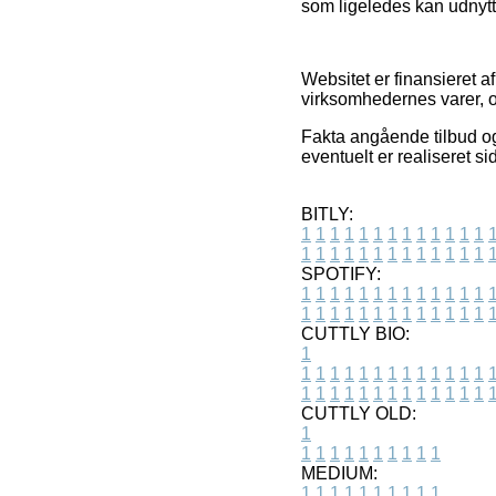
som ligeledes kan udnytte
Websitet er finansieret 
virksomhedernes varer, o
Fakta angående tilbud o
eventuelt er realiseret s
BITLY:
1
1
1
1
1
1
1
1
1
1
1
1
1
1
1
1
1
1
1
1
1
1
1
1
1
1
SPOTIFY:
1
1
1
1
1
1
1
1
1
1
1
1
1
1
1
1
1
1
1
1
1
1
1
1
1
1
CUTTLY BIO:
1
1
1
1
1
1
1
1
1
1
1
1
1
1
1
1
1
1
1
1
1
1
1
1
1
1
1
CUTTLY OLD:
1
1
1
1
1
1
1
1
1
1
1
MEDIUM:
1
1
1
1
1
1
1
1
1
1