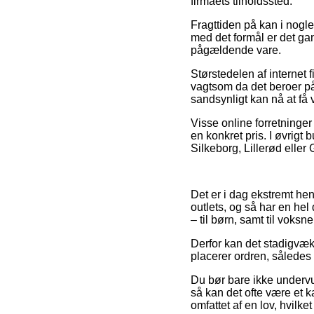
firmaets tilholdssted.
Fragttiden på kan i nogle
med det formål er det g
pågældende vare.
Størstedelen af interne
vagtsom da det beroer på 
sandsynligt kan nå at få
Visse online forretninger 
en konkret pris. I øvrigt
Silkeborg, Lillerød eller 
Det er i dag ekstremt hen
outlets, og så har en he
– til børn, samt til vok
Derfor kan det stadigvæk
placerer ordren, således a
Du bør bare ikke undervur
så kan det ofte være et k
omfattet af en lov, hvilk