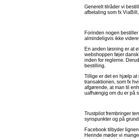
Generelt tilråder vi besti
afbetaling som fx ViaBill
Forinden nogen bestiller 
almindeligvis ikke videre
En anden løsning er at ef
webshoppen føjer dansk lo
inden for reglerne. Derudo
bestilling.
Tillige er det en hjælp a
transaktionen, som fx h
afgørende, at man til enh
uafhængig om du er på sh
Trustpilot frembringer t
synspunkter og på grund af
Facebook tilbyder lignen
Herinde møder vi mange i