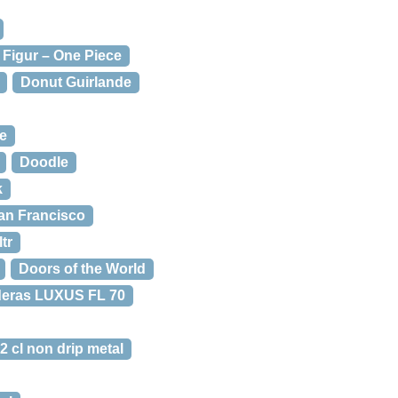
Figur – One Piece
Donut Guirlande
e
Doodle
k
an Francisco
tr
Doors of the World
eras LUXUS FL 70
 cl non drip metal