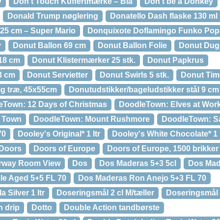
y
Don’t Touch Kuffertmærke – Blå
Don't be a Donkey
Donald Trump nøglering
Donatello Dash flaske 130 ml
5 cm – Super Mario
Donquixote Doflamingo Funko Pop 
y
Donut Ballon 69 cm
Donut Ballon Folie
Donut Dug
18 cm
Donut Klistermærker 25 stk.
Donut Papkrus
3 cm
Donut Servietter
Donut Swirls 5 stk.
Donut Tim
ig træ, 45x55cm
Donutudstikker/bageludstikker stål 9 cm
eTown: 12 Days of Christmas
DoodleTown: Elves at Wor
 Town
DoodleTown: Mount Rushmore
DoodleTown: S
70
Dooley's Original* 1 ltr
Dooley's White Chocolate* 1 l
Doors
Doors of Europe
Doors of Europe, 1500 brikker
rway Room View
Dos
Dos Maderas 5+3 5cl
Dos Mad
ple Aged 5+5 FL 70
Dos Maderas Ron Anejo 5+3 FL 70
 Silver 1 ltr
Doseringsmål 2 cl M/tæller
Doseringsmål 2
n drip
Dotto
Double Action tandbørste