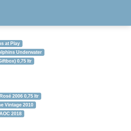
s at Play
lphins Underwater
tbox) 0,75 ltr
sé 2006 0,75 ltr
 Vintage 2010
s AOC 2018