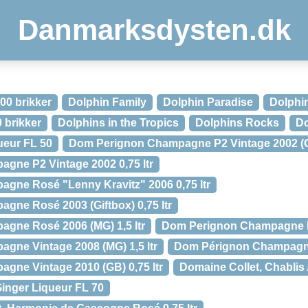
Danmarksdysten.dk
00 brikker
Dolphin Family
Dolphin Paradise
Dolphin
0 brikker
Dolphins in the Tropics
Dolphins Rocks
Do
ueur FL 50
Dom Perignon Champagne P2 Vintage 2002 (Gif
gne P2 Vintage 2002 0,75 ltr
gne Rosé "Lenny Kravitz" 2006 0,75 ltr
ne Rosé 2003 (Giftbox) 0,75 ltr
gne Rosé 2006 (MG) 1,5 ltr
Dom Perignon Champagne Ro
ne Vintage 2008 (MG) 1,5 ltr
Dom Pérignon Champagne
ne Vintage 2010 (GB) 0,75 ltr
Domaine Collet, Chabli
inger Liqueur FL 70