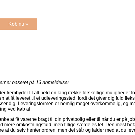
Køb nu »
jerner baseret på
13
anmeldelser
r frembyder til alt held en lang række forskellige muligheder fo
at få leveret til et udleveringssted, fordi det giver dig fuld fleksib
passer dig. Leveringsformen er nemlig meget overkommelig, og 
ring ved køb af .
 at få varerne bragt til din privatbolig eller til når du er på j
nd mere omkostningsfuld, men tillige særdeles let. Den mest be
e at du selv henter ordren, men det står og falder med at du lev