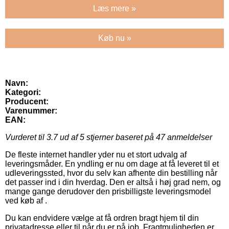
Læs mere »
Køb nu »
Navn:
Kategori:
Producent:
Varenummer:
EAN:
Vurderet til
3.7
ud af 5 stjerner baseret på
47
anmeldelser
De fleste internet handler yder nu et stort udvalg af
leveringsmåder. En yndling er nu om dage at få leveret til et
udleveringssted, hvor du selv kan afhente din bestilling når
det passer ind i din hverdag. Den er altså i høj grad nem, og
mange gange derudover den prisbilligste leveringsmodel
ved køb af .
Du kan endvidere vælge at få ordren bragt hjem til din
privatadresse eller til når du er på job. Fragtmuligheden er