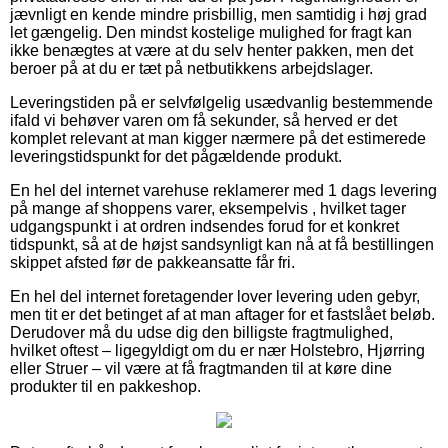
jævnligt en kende mindre prisbillig, men samtidig i høj grad
let gængelig. Den mindst kostelige mulighed for fragt kan
ikke benægtes at være at du selv henter pakken, men det
beroer på at du er tæt på netbutikkens arbejdslager.
Leveringstiden på er selvfølgelig usædvanlig bestemmende
ifald vi behøver varen om få sekunder, så herved er det
komplet relevant at man kigger nærmere på det estimerede
leveringstidspunkt for det pågældende produkt.
En hel del internet varehuse reklamerer med 1 dags levering
på mange af shoppens varer, eksempelvis , hvilket tager
udgangspunkt i at ordren indsendes forud for et konkret
tidspunkt, så at de højst sandsynligt kan nå at få bestillingen
skippet afsted før de pakkeansatte får fri.
En hel del internet foretagender lover levering uden gebyr,
men tit er det betinget af at man aftager for et fastslået beløb.
Derudover må du udse dig den billigste fragtmulighed,
hvilket oftest – ligegyldigt om du er nær Holstebro, Hjørring
eller Struer – vil være at få fragtmanden til at køre dine
produkter til en pakkeshop.