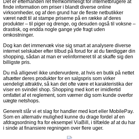
Det er efterhånden ret fremkommeligt for internetbrugere at
finde information om priser i blandt diverse online
virksomheder, og af den grund har de fleste netbutikker
været nødt til at stampe priserne på en række af deres
produkter – til piger og drenge, og desuden også til voksne –
drastisk, og endda nogle gange yde fragt uden
omkostninger.
Dog kan det immervæk vise sig smart at analysere diverse
internet selskaber efter tilbud på forud for at du færdiggør din
shopping, sådan at man er velinformeret til at skaffe sig den
billigste pris.
Du må alligevel ikke undervurdere, at hvis en butik på nettet
afsætter deres produkter for en salgspris som virker
uendeligt attraktiv, så kan det ofte være et karakteristika der
viser en svindel shop. Shopping med kort er imidlertid
omfattet af et reglement, som værner dig som kunde overfor
uægte netshops.
Generelt slår vi et slag for handler med kort eller MobilePay.
Som en alternativ mulighed kunne du drage fordel af en
afdragsordning fra for eksempel ViaBill, i tilfælde af at du har
i sinde at finansiere regningen over flere uger.