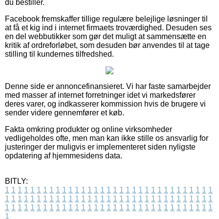
du bestiller.
Facebook fremskaffer tillige regulære belejlige løsninger til
at få et kig ind i internet firmaets troværdighed. Desuden ses
en del webbutikker som gør det muligt at sammensætte en
kritik af ordreforløbet, som desuden bør anvendes til at tage
stilling til kundernes tilfredshed.
Denne side er annoncefinansieret. Vi har faste samarbejder
med masser af internet forretninger idet vi markedsfører
deres varer, og indkasserer kommission hvis de brugere vi
sender videre gennemfører et køb.
Fakta omkring produkter og online virksomheder
vedligeholdes ofte, men man kan ikke stille os ansvarlig for
justeringer der muligvis er implementeret siden nyligste
opdatering af hjemmesidens data.
BITLY:
1
1
1
1
1
1
1
1
1
1
1
1
1
1
1
1
1
1
1
1
1
1
1
1
1
1
1
1
1
1
1
1
1
1
1
1
1
1
1
1
1
1
1
1
1
1
1
1
1
1
1
1
1
1
1
1
1
1
1
1
1
1
1
1
1
1
1
1
1
1
1
1
1
1
1
1
1
1
1
1
1
1
1
1
1
1
1
1
1
1
1
1
1
1
1
1
1
1
1
1