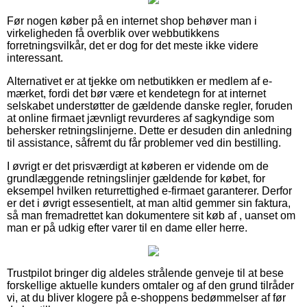
Før nogen køber på en internet shop behøver man i
virkeligheden få overblik over webbutikkens
forretningsvilkår, det er dog for det meste ikke videre
interessant.
Alternativet er at tjekke om netbutikken er medlem af e-
mærket, fordi det bør være et kendetegn for at internet
selskabet understøtter de gældende danske regler, foruden
at online firmaet jævnligt revurderes af sagkyndige som
behersker retningslinjerne. Dette er desuden din anledning
til assistance, såfremt du får problemer ved din bestilling.
I øvrigt er det prisværdigt at køberen er vidende om de
grundlæggende retningslinjer gældende for købet, for
eksempel hvilken returrettighed e-firmaet garanterer. Derfor
er det i øvrigt essesentielt, at man altid gemmer sin faktura,
så man fremadrettet kan dokumentere sit køb af , uanset om
man er på udkig efter varer til en dame eller herre.
Trustpilot bringer dig aldeles strålende genveje til at bese
forskellige aktuelle kunders omtaler og af den grund tilråder
vi, at du bliver klogere på e-shoppens bedømmelser af før