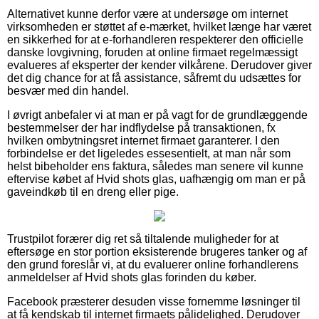
Alternativet kunne derfor være at undersøge om internet
virksomheden er støttet af e-mærket, hvilket længe har været
en sikkerhed for at e-forhandleren respekterer den officielle
danske lovgivning, foruden at online firmaet regelmæssigt
evalueres af eksperter der kender vilkårene. Derudover giver
det dig chance for at få assistance, såfremt du udsættes for
besvær med din handel.
I øvrigt anbefaler vi at man er på vagt for de grundlæggende
bestemmelser der har indflydelse på transaktionen, fx
hvilken ombytningsret internet firmaet garanterer. I den
forbindelse er det ligeledes essesentielt, at man når som
helst bibeholder ens faktura, således man senere vil kunne
eftervise købet af Hvid shots glas, uafhængig om man er på
gaveindkøb til en dreng eller pige.
Trustpilot forærer dig ret så tiltalende muligheder for at
eftersøge en stor portion eksisterende brugeres tanker og af
den grund foreslår vi, at du evaluerer online forhandlerens
anmeldelser af Hvid shots glas forinden du køber.
Facebook præsterer desuden visse fornemme løsninger til
at få kendskab til internet firmaets pålidelighed. Derudover