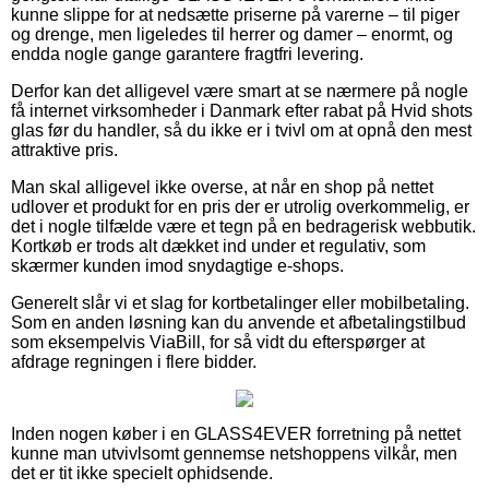
kunne slippe for at nedsætte priserne på varerne – til piger
og drenge, men ligeledes til herrer og damer – enormt, og
endda nogle gange garantere fragtfri levering.
Derfor kan det alligevel være smart at se nærmere på nogle
få internet virksomheder i Danmark efter rabat på Hvid shots
glas før du handler, så du ikke er i tvivl om at opnå den mest
attraktive pris.
Man skal alligevel ikke overse, at når en shop på nettet
udlover et produkt for en pris der er utrolig overkommelig, er
det i nogle tilfælde være et tegn på en bedragerisk webbutik.
Kortkøb er trods alt dækket ind under et regulativ, som
skærmer kunden imod snydagtige e-shops.
Generelt slår vi et slag for kortbetalinger eller mobilbetaling.
Som en anden løsning kan du anvende et afbetalingstilbud
som eksempelvis ViaBill, for så vidt du efterspørger at
afdrage regningen i flere bidder.
Inden nogen køber i en GLASS4EVER forretning på nettet
kunne man utvivlsomt gennemse netshoppens vilkår, men
det er tit ikke specielt ophidsende.