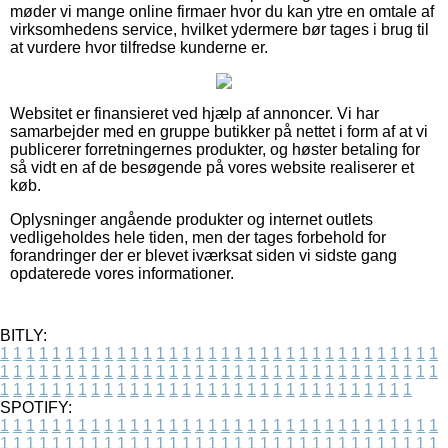
møder vi mange online firmaer hvor du kan ytre en omtale af
virksomhedens service, hvilket ydermere bør tages i brug til
at vurdere hvor tilfredse kunderne er.
Websitet er finansieret ved hjælp af annoncer. Vi har
samarbejder med en gruppe butikker på nettet i form af at vi
publicerer forretningernes produkter, og høster betaling for
så vidt en af de besøgende på vores website realiserer et
køb.
Oplysninger angående produkter og internet outlets
vedligeholdes hele tiden, men der tages forbehold for
forandringer der er blevet iværksat siden vi sidste gang
opdaterede vores informationer.
BITLY:
1
1
1
1
1
1
1
1
1
1
1
1
1
1
1
1
1
1
1
1
1
1
1
1
1
1
1
1
1
1
1
1
1
1
1
1
1
1
1
1
1
1
1
1
1
1
1
1
1
1
1
1
1
1
1
1
1
1
1
1
1
1
1
1
1
1
1
1
1
1
1
1
1
1
1
1
1
1
1
1
1
1
1
1
1
1
1
1
1
1
1
1
1
1
1
1
1
1
1
1
SPOTIFY:
1
1
1
1
1
1
1
1
1
1
1
1
1
1
1
1
1
1
1
1
1
1
1
1
1
1
1
1
1
1
1
1
1
1
1
1
1
1
1
1
1
1
1
1
1
1
1
1
1
1
1
1
1
1
1
1
1
1
1
1
1
1
1
1
1
1
1
1