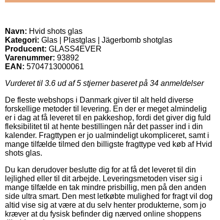
Navn:
Hvid shots glas
Kategori:
Glas | Plastglas | Jägerbomb shotglas
Producent:
GLASS4EVER
Varenummer:
93892
EAN:
5704713000061
Vurderet til
3.6
ud af 5 stjerner baseret på
34
anmeldelser
De fleste webshops i Danmark giver til alt held diverse
forskellige metoder til levering. En der er meget almindelig
er i dag at få leveret til en pakkeshop, fordi det giver dig fuld
fleksibilitet til at hente bestillingen når det passer ind i din
kalender. Fragttypen er jo ualmindeligt ukompliceret, samt i
mange tilfælde tilmed den billigste fragttype ved køb af Hvid
shots glas.
Du kan derudover beslutte dig for at få det leveret til din
lejlighed eller til dit arbejde. Leveringsmetoden viser sig i
mange tilfælde en tak mindre prisbillig, men på den anden
side ultra smart. Den mest letkøbte mulighed for fragt vil dog
altid vise sig at være at du selv henter produkterne, som jo
kræver at du fysisk befinder dig nærved online shoppens