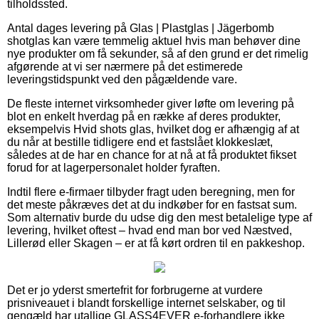
tilholdssted.
Antal dages levering på Glas | Plastglas | Jägerbomb
shotglas kan være temmelig aktuel hvis man behøver dine
nye produkter om få sekunder, så af den grund er det rimelig
afgørende at vi ser nærmere på det estimerede
leveringstidspunkt ved den pågældende vare.
De fleste internet virksomheder giver løfte om levering på
blot en enkelt hverdag på en række af deres produkter,
eksempelvis Hvid shots glas, hvilket dog er afhængig af at
du når at bestille tidligere end et fastslået klokkeslæt,
således at de har en chance for at nå at få produktet fikset
forud for at lagerpersonalet holder fyraften.
Indtil flere e-firmaer tilbyder fragt uden beregning, men for
det meste påkræves det at du indkøber for en fastsat sum.
Som alternativ burde du udse dig den mest betalelige type af
levering, hvilket oftest – hvad end man bor ved Næstved,
Lillerød eller Skagen – er at få kørt ordren til en pakkeshop.
Det er jo yderst smertefrit for forbrugerne at vurdere
prisniveauet i blandt forskellige internet selskaber, og til
gengæld har utallige GLASS4EVER e-forhandlere ikke