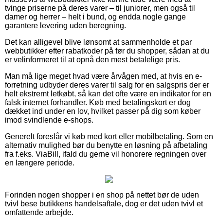
tvinge priserne på deres varer – til juniorer, men også til
damer og herrer – helt i bund, og endda nogle gange
garantere levering uden beregning.
Det kan alligevel blive lønsomt at sammenholde et par
webbutikker efter rabatkoder på før du shopper, sådan at du
er velinformeret til at opnå den mest betalelige pris.
Man må lige meget hvad være årvågen med, at hvis en e-
forretning udbyder deres varer til salg for en salgspris der er
helt ekstremt letkøbt, så kan det ofte være en indikator for en
falsk internet forhandler. Køb med betalingskort er dog
dækket ind under en lov, hvilket passer på dig som køber
imod svindlende e-shops.
Generelt foreslår vi køb med kort eller mobilbetaling. Som en
alternativ mulighed bør du benytte en løsning på afbetaling
fra f.eks. ViaBill, ifald du gerne vil honorere regningen over
en længere periode.
Forinden nogen shopper i en shop på nettet bør de uden
tvivl bese butikkens handelsaftale, dog er det uden tvivl et
omfattende arbejde.