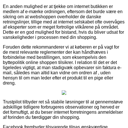
En anden mulighed er at tjekke om internet butikken er
medlem af e-mærke ordningen, eftersom det burde være en
sikring om at webshoppen overholder de danske
retningslinjer, tillige med at internet selskabet ofte overvåges
af eksperter som er meget fortrolige vilkårene på området.
Dette er en god mulighed for bistand, hvis du bliver udsat for
vanskeligheder i processen med din shopping.
Foruden dette rekommanderer vi at køberen er på vagt for
de mest relevante reglementer der kan håndhæves i
forbindelse med bestillingen, som eksempelvis den
byttepolitik online shoppen tilsikrer. I relation til det er det
ligeledes vigtigt, at man stadigvæk opbevarer sin faktura e-
mail, således man altid kan vidne om ordren af , uden
hensyn til om man leder efter et produkt til en pige eller
dreng.
Trustpilot tilbyder ret så stabile løsninger til at gennemstøve
adskillige tidligere forbrugeres observationer og herved er
det fornuftigt, at du beser internet forretningens anmeldelser
af forinden du færdiggør din shopping.
Facebook frembyder tilsvarende tilpas ønskværdige