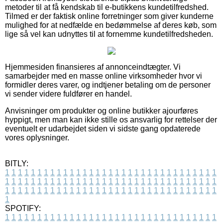
metoder til at få kendskab til e-butikkens kundetilfredshed.
Tilmed er der faktisk online forretninger som giver kunderne
mulighed for at nedfælde en bedømmelse af deres køb, som
lige så vel kan udnyttes til at fornemme kundetilfredsheden.
Hjemmesiden finansieres af annonceindtægter. Vi
samarbejder med en masse online virksomheder hvor vi
formidler deres varer, og indtjener betaling om de personer
vi sender videre fuldfører en handel.
Anvisninger om produkter og online butikker ajourføres
hyppigt, men man kan ikke stille os ansvarlig for rettelser der
eventuelt er udarbejdet siden vi sidste gang opdaterede
vores oplysninger.
BITLY:
1
1
1
1
1
1
1
1
1
1
1
1
1
1
1
1
1
1
1
1
1
1
1
1
1
1
1
1
1
1
1
1
1
1
1
1
1
1
1
1
1
1
1
1
1
1
1
1
1
1
1
1
1
1
1
1
1
1
1
1
1
1
1
1
1
1
1
1
1
1
1
1
1
1
1
1
1
1
1
1
1
1
1
1
1
1
1
1
1
1
1
1
1
1
1
1
1
1
1
1
SPOTIFY:
1
1
1
1
1
1
1
1
1
1
1
1
1
1
1
1
1
1
1
1
1
1
1
1
1
1
1
1
1
1
1
1
1