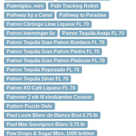
Patentglas, mini
Path Tracking Robot
Pathway by a Canal
Pathway to Paradise
Patron Citrónge Lime Liqueur FL 70
Patron Isterninger 6x
Patron Tequila Anejo FL 70
Patron Tequila Gran Patron Burdeos FL 70
Patron Tequila Gran Patron Piedra FL 70
Patron Tequila Gran Patron Platinum FL 70
Patron Tequila Reposado FL 70
Patron Tequila Silver FL 70
Patron XO Café Liqueur FL 70
Patroner 2 stk til vinskænker Coravin
Pattern Puzzle Owls
Paul Louis Blanc de Blancs Brut 0,75 ltr
Paul Mas Sauvignon Blanc 0,75 ltr
Paw Drops & Sugar Mice, 1000 brikker