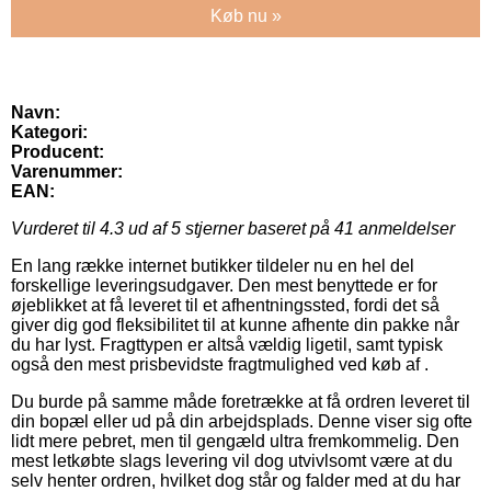
Køb nu »
Navn:
Kategori:
Producent:
Varenummer:
EAN:
Vurderet til
4.3
ud af 5 stjerner baseret på
41
anmeldelser
En lang række internet butikker tildeler nu en hel del
forskellige leveringsudgaver. Den mest benyttede er for
øjeblikket at få leveret til et afhentningssted, fordi det så
giver dig god fleksibilitet til at kunne afhente din pakke når
du har lyst. Fragttypen er altså vældig ligetil, samt typisk
også den mest prisbevidste fragtmulighed ved køb af .
Du burde på samme måde foretrække at få ordren leveret til
din bopæl eller ud på din arbejdsplads. Denne viser sig ofte
lidt mere pebret, men til gengæld ultra fremkommelig. Den
mest letkøbte slags levering vil dog utvivlsomt være at du
selv henter ordren, hvilket dog står og falder med at du har