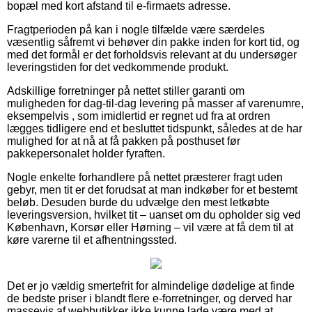
bopæl med kort afstand til e-firmaets adresse.
Fragtperioden på kan i nogle tilfælde være særdeles
væsentlig såfremt vi behøver din pakke inden for kort tid, og
med det formål er det forholdsvis relevant at du undersøger
leveringstiden for det vedkommende produkt.
Adskillige forretninger på nettet stiller garanti om
muligheden for dag-til-dag levering på masser af varenumre,
eksempelvis , som imidlertid er regnet ud fra at ordren
lægges tidligere end et besluttet tidspunkt, således at de har
mulighed for at nå at få pakken på posthuset før
pakkepersonalet holder fyraften.
Nogle enkelte forhandlere på nettet præsterer fragt uden
gebyr, men tit er det forudsat at man indkøber for et bestemt
beløb. Desuden burde du udvælge den mest letkøbte
leveringsversion, hvilket tit – uanset om du opholder sig ved
København, Korsør eller Hørning – vil være at få dem til at
køre varerne til et afhentningssted.
Det er jo vældig smertefrit for almindelige dødelige at finde
de bedste priser i blandt flere e-forretninger, og derved har
massevis af webbutikker ikke kunne lade være med at