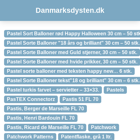
Danmarksdysten.dk
Pastel Sort Balloner rød Happy Halloween 30 cm – 50 stk
Pastel Sorte Balloner "18 års og brilliant" 30 cm – 50 stk.
Pastel Sorte Balloner med Guld stjerner, 30 cm – 50 stk.
Pastel Sorte Balloner med hvide prikker, 30 cm – 50 stk.
Pastel sorte balloner med teksten happy new… 6 stk.
Pastel Sorte Balloner tekst"18 og brilliant" 30 cm – 6 stk.
Pastel turkis farvet – servietter – 33×33.
Pastels
PasTEX Connectorz
Pastis 51 FL 70
Pastis, Berger de Marseille FL 70
Pastis, Henri Bardouin FL 70
Pastis, Ricard de Marseille FL 70
Patchwork
Patchwork Patterns
Patentflaske, grå 1 ltr.