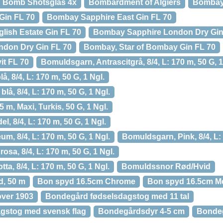
Bomb Shotsglas 4x
Bombardment of Algiers
Bombay 
Gin FL 70
Bombay Sapphire East Gin FL 70
ish Estate Gin FL 70
Bombay Sapphire London Dry Gin 
don Dry Gin FL 70
Bombay, Star of Bombay Gin FL 70
t FL 70
Bomuldsgarn, Antrascitgrå, 8/4, L: 170 m, 50 G, 1
, 8/4, L: 170 m, 50 G, 1 Ngl.
å, 8/4, L: 170 m, 50 G, 1 Ngl.
 m, Maxi, Turkis, 50 G, 1 Ngl.
, 8/4, L: 170 m, 50 G, 1 Ngl.
m, 8/4, L: 170 m, 50 G, 1 Ngl.
Bomuldsgarn, Pink, 8/4, L: 
sa, 8/4, L: 170 m, 50 G, 1 Ngl.
a, 8/4, L: 170 m, 50 G, 1 Ngl.
Bomuldssnor Rød/Hvid
d, 50 m
Bon spyd 16.5cm Chrome
Bon spyd 16.5cm M
ver 1903
Bondegård fødselsdagstog med 11 tal
gstog med svensk flag
Bondegårdsdyr 4-5 cm
Bondeg