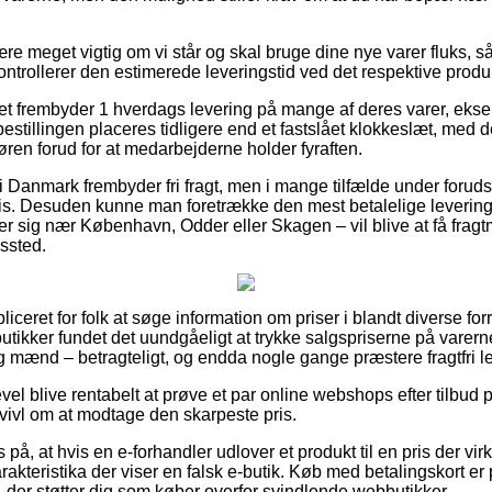
e meget vigtig om vi står og skal bruge dine nye varer fluks, så
ontrollerer den estimerede leveringstid ved det respektive produ
tet frembyder 1 hverdags levering på mange af deres varer, eks
 bestillingen placeres tidligere end et fastslået klokkeslæt, med d
døren forud for at medarbejderne holder fyraften.
 i Danmark frembyder fri fragt, men i mange tilfælde under forud
 pris. Desuden kunne man foretrække den mest betalelige levering
r sig nær København, Odder eller Skagen – vil blive at få fragtm
gssted.
iceret for folk at søge information om priser i blandt diverse forre
-butikker fundet det uundgåeligt at trykke salgspriserne på varerne
og mænd – betragteligt, og endda nogle gange præstere fragtfri l
evel blive rentabelt at prøve et par online webshops efter tilbud
tvivl om at modtage den skarpeste pris.
å, at hvis en e-forhandler udlover et produkt til en pris der virk
rakteristika der viser en falsk e-butik. Køb med betalingskort e
, der støtter dig som køber overfor svindlende webbutikker.