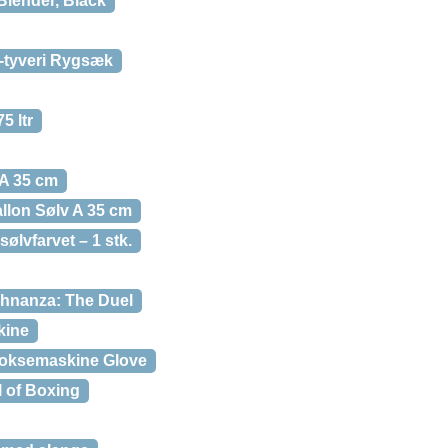
lender, Black
-tyveri Rygsæk
5 ltr
 A 35 cm
llon Sølv A 35 cm
sølvfarvet – 1 stk.
hnanza: The Duel
kine
oksemaskine Glove
 of Boxing