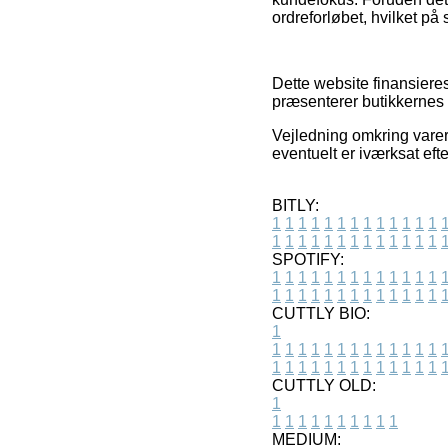
ordreforløbet, hvilket på 
Dette website finansieres
præsenterer butikkernes t
Vejledning omkring varer
eventuelt er iværksat eft
BITLY:
1
1
1
1
1
1
1
1
1
1
1
1
1
1
1
1
1
1
1
1
1
1
1
1
1
1
SPOTIFY:
1
1
1
1
1
1
1
1
1
1
1
1
1
1
1
1
1
1
1
1
1
1
1
1
1
1
CUTTLY BIO:
1
1
1
1
1
1
1
1
1
1
1
1
1
1
1
1
1
1
1
1
1
1
1
1
1
1
1
CUTTLY OLD:
1
1
1
1
1
1
1
1
1
1
1
MEDIUM: