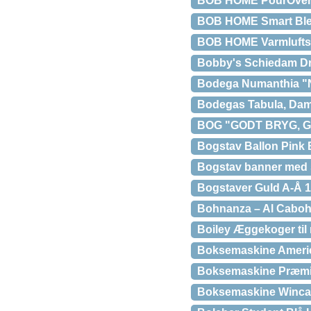
BOB HOME PourOverF
BOB HOME Smart Blen
BOB HOME Varmluftso
Bobby's Schiedam Dr
Bodega Numanthia "N
Bodegas Tabula, Dama
BOG "GODT BRYG, 
Bogstav Ballon Pink 
Bogstav banner med s
Bogstaver Guld A-Å 
Bohnanza – Al Cabo
Boiley Æggekoger til
Boksemaskine Ameri
Boksemaskine Præmi
Boksemaskine Winc