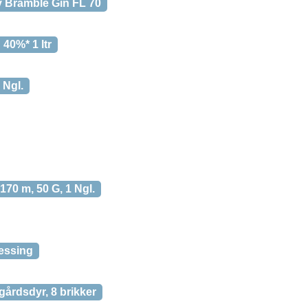
Bramble Gin FL 70
40%* 1 ltr
 Ngl.
170 m, 50 G, 1 Ngl.
essing
årdsdyr, 8 brikker