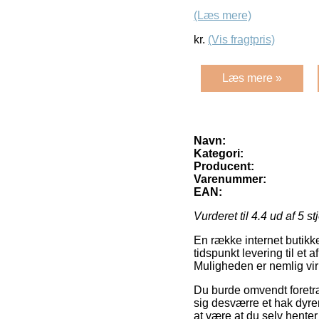
(Læs mere)
kr.
(Vis fragtpris)
Læs mere »
Navn:
Kategori:
Producent:
Varenummer:
EAN:
Vurderet til
4.4
ud af 5 st
En række internet butikke
tidspunkt levering til et
Muligheden er nemlig vir
Du burde omvendt foretræk
sig desværre et hak dyrer
at være at du selv hente