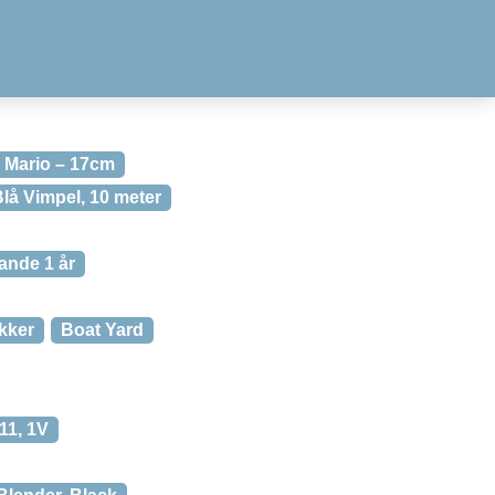
 Mario – 17cm
lå Vimpel, 10 meter
lande 1 år
kker
Boat Yard
11, 1V