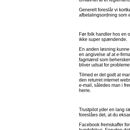
Generelt foreslår vi kor
afbetalingsordning som e
Før folk handler hos en 
ikke super spændende.
En anden løsning kunne v
en angivelse af at e-firm
fagmænd som behersker de
bliver udsat for probleme
Tilmed er det godt at m
den returret internet webs
e-mail, således man i fre
herre.
Trustpilot yder en lang 
foreslåes det, at du eks
Facebook fremskaffer for
kundefokus. Foruden det s