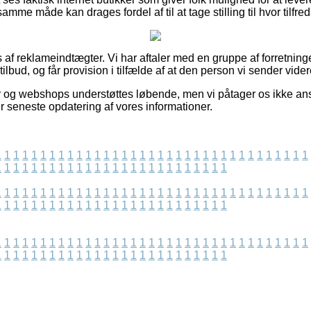
samme måde kan drages fordel af til at tage stilling til hvor tilfr
 af reklameindtægter. Vi har aftaler med en gruppe af forretninge
ilbud, og får provision i tilfælde af at den person vi sender vide
 og webshops understøttes løbende, men vi påtager os ikke ansv
er seneste opdatering af vores informationer.
1
1
1
1
1
1
1
1
1
1
1
1
1
1
1
1
1
1
1
1
1
1
1
1
1
1
1
1
1
1
1
1
1
1
1
1
1
1
1
1
1
1
1
1
1
1
1
1
1
1
1
1
1
1
1
1
1
1
1
1
1
1
1
1
1
1
1
1
1
1
1
1
1
1
1
1
1
1
1
1
1
1
1
1
1
1
1
1
1
1
1
1
1
1
1
1
1
1
1
1
1
1
1
1
1
1
1
1
1
1
1
1
1
1
1
1
1
1
1
1
1
1
1
1
1
1
1
1
1
1
1
1
1
1
1
1
1
1
1
1
1
1
1
1
1
1
1
1
1
1
1
1
1
1
1
1
1
1
1
1
1
1
1
1
1
1
1
1
1
1
1
1
1
1
1
1
1
1
1
1
1
1
1