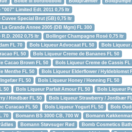
Hue
Bolde til bordfodbold
Boldpræmier
Boldpumpe 
007" Limited Edt. 2011 0,75 ltr
Cuvee Special Brut (GB) 0,75 ltr
 La Grande Annee 2005 (DB Mgm) FL 300
.D. 2002 0,75 ltr
Bollinger Champagne Rosé 0,75 ltr
dam FL 70
Bols Liqueur Advocaat FL 50
Bols Liqueur 
racao FL 50
Bols Liqueur Creme de Bananes FL 50
de Cacao Brown FL 50
Bols Liqueur Creme de Cassis FL
de Menthe FL 50
Bols Liqueur Elderflower / Hyldeblomst 
 Ingefær FL 50
Bols Liqueur Honey / Honning FL 50
L 50
Bols Liqueur Parfait Amour FL 50
Bols Liqueur P
ry / Hindbær FL 50
Bols Liqueur Strawberry / Jordbær F
Sec Curacao FL 50
Bols Liqueur Yogurt FL 50
Bols Oud
L 70
Bomann BS 3000 CB, 700 W
Bomann Køkkenmask
rådløs
Bomann Støvsuger Rød
Bomb Cosmetics Bath