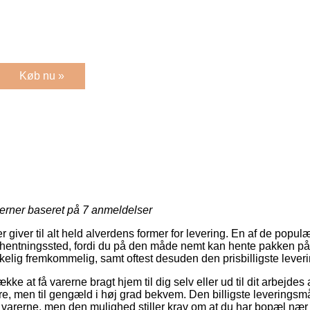
Køb nu »
jerner baseret på
7
anmeldelser
r giver til alt held alverdens former for levering. En af de pop
 afhentningssted, fordi du på den måde nemt kan hente pakken på 
kelig fremkommelig, samt oftest desuden den prisbilligste lever
ke at få varerne bragt hjem til dig selv eller ud til dit arbejdes
e, men til gengæld i høj grad bekvem. Den billigste leveringsmåd
r varerne, men den mulighed stiller krav om at du har bopæl nær 