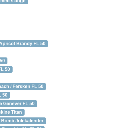
med slange
Apricot Brandy FL 50
 50
FL 50
each / Fersken FL 50
L 50
e Genever FL 50
ine Titan
 Bomb Julekalender