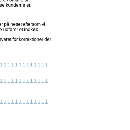
edse kunderne er.
r på nettet eftersom vi
re udfører et indkøb.
aret for korrektioner der
1
1
1
1
1
1
1
1
1
1
1
1
1
1
1
1
1
1
1
1
1
1
1
1
1
1
1
1
1
1
1
1
1
1
1
1
1
1
1