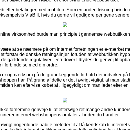
tkøb eller betalinger med mobilen. Som en anden løsning bør du
ksempelvis ViaBill, hvis du gerne vil godtgøre pengene senere
online virksomhed burde man principielt gennemse webbutikkens 
ære at se nærmere på om internet forretningen er e-mærket med
aet forstår de danske retningslinjer, foruden at webbutikken hy
 gældende regulativer. Derudover tilbydes du genvej til opbakn
r i forbindelse med din ordre.
an er opmærksom på de grundlæggende forhold der indvirker på 
hoppen har. På grund af dette er det i øvrigt vigtigt, at man stadi
mtiden kan eftervise købet af , ligegyldigt om man leder efter en 
række fornemme genveje til at eftersøge ret mange andre kunders
aminerer internet webshoppens omtaler af inden du handler.
 øvrigt nogenlunde habile metoder til at få kendskab til interne
es faktisk internet butikker som giver folk mulighed for at lever