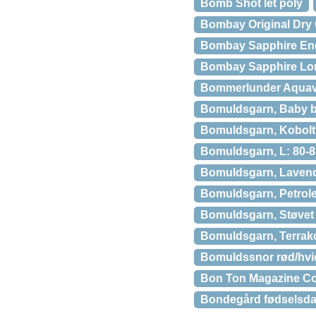
Bomb Shot let poly
Bombay Original Dry 
Bombay Sapphire Engl
Bombay Sapphire Lon
Bommerlunder Aquavi
Bomuldsgarn, Baby blå
Bomuldsgarn, Kobolt bl
Bomuldsgarn, L: 80-85
Bomuldsgarn, Lavendel
Bomuldsgarn, Petroleu
Bomuldsgarn, Støvet ro
Bomuldsgarn, Terrakott
Bomuldssnor rød/hvi
Bon Ton Magazine Co
Bondegård fødselsda