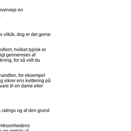
 overveje en
.
vilkår, dog er det gerne
lem, hvilket typisk er
ppigt gennemses af
ing, for så vidt du
handlen, for eksempel
g sikrer ens kvittering på
vare til en dame eller
 ratings og af den grund
t virksomhedens
e en omtale af