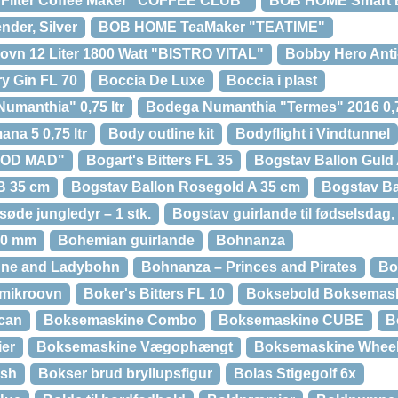
ilter Coffee Maker "COFFEE CLUB"
BOB HOME Smart B
der, Silver
BOB HOME TeaMaker "TEATIME"
vn 12 Liter 1800 Watt "BISTRO VITAL"
Bobby Hero Anti
y Gin FL 70
Boccia De Luxe
Boccia i plast
umanthia" 0,75 ltr
Bodega Numanthia "Termes" 2016 0,7
na 5 0,75 ltr
Body outline kit
Bodyflight i Vindtunnel
GOD MAD"
Bogart's Bitters FL 35
Bogstav Ballon Guld
B 35 cm
Bogstav Ballon Rosegold A 35 cm
Bogstav Ba
øde jungledyr – 1 stk.
Bogstav guirlande til fødselsdag, 
10 mm
Bohemian guirlande
Bohnanza
hne and Ladybohn
Bohnanza – Princes and Pirates
Bo
 mikroovn
Boker's Bitters FL 10
Boksebold Boksemas
can
Boksemaskine Combo
Boksemaskine CUBE
B
er
Boksemaskine Vægophængt
Boksemaskine Wheel
ash
Bokser brud bryllupsfigur
Bolas Stigegolf 6x