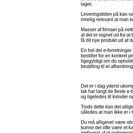
lager.
Leveringstiden på kan vær
rimelig relevant at man k
Masser af firmaer på net
at det er regnet ud fra at
få dit nye produkt ud af 
En hel del e-forretninger
bestiller for en konkret
ligegyldigt om du opholde
bestilling til et afhentnin
Det er i dag yderst ukompl
tak har langt de fleste e
og ligeledes til kvinder 
Trods dette kan det allig
således at man ikke er i 
Du må alligevel være obs p
kunne det ofte være et ka
omfavnet af et reglement