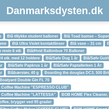
Danmarksdysten.dk
n
Blå tillykke student balloner
Blå Toad bamse – Super
emme
Blå Ultra Violet kontaktlinser
Blå vase – 31 cm
B
 resin 6 stk
Blå/Hvid Ballonbue 70 Balloner
4 stk. med 12 holdere
Blå/Sølv Dug 1 år
Blå/Sølv Guir
år
Blå/Sølv Papkrus 1 år
Blå/Sølv Paptallerken 1 År
år
Blåbærstøv, 40 g
Boarding the douglas DC3, 500 Bri
Boatyard Double Gin FL 70
 Coffee Machine "ESPRESSO CLUB"
 Coffee Machine "LATTESSA"
BOB HOME Flex Cleaner, 
fee, brygger ved 95 grader