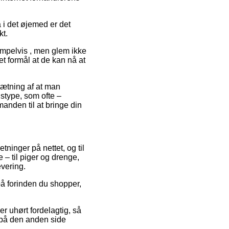
 i det øjemed er det
kt.
empelvis , men glem ikke
et formål at de kan nå at
sætning af at man
stype, som ofte –
anden til at bringe din
tninger på nettet, og til
 – til piger og drenge,
evering.
 på forinden du shopper,
er uhørt fordelagtig, så
r på den anden side