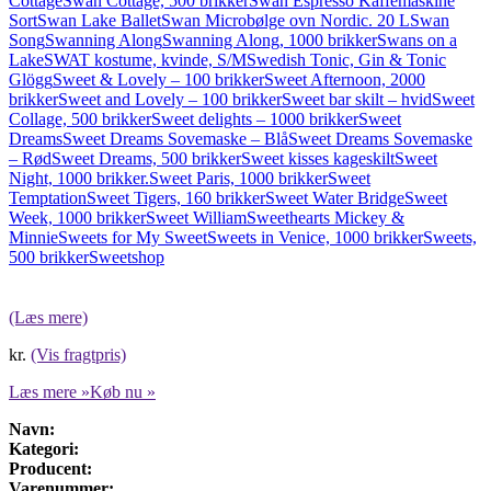
Cottage
Swan Cottage, 500 brikker
Swan Espresso Kaffemaskine
Sort
Swan Lake Ballet
Swan Microbølge ovn Nordic. 20 L
Swan
Song
Swanning Along
Swanning Along, 1000 brikker
Swans on a
Lake
SWAT kostume, kvinde, S/M
Swedish Tonic, Gin & Tonic
Glögg
Sweet & Lovely – 100 brikker
Sweet Afternoon, 2000
brikker
Sweet and Lovely – 100 brikker
Sweet bar skilt – hvid
Sweet
Collage, 500 brikker
Sweet delights – 1000 brikker
Sweet
Dreams
Sweet Dreams Sovemaske – Blå
Sweet Dreams Sovemaske
– Rød
Sweet Dreams, 500 brikker
Sweet kisses kageskilt
Sweet
Night, 1000 brikker.
Sweet Paris, 1000 brikker
Sweet
Temptation
Sweet Tigers, 160 brikker
Sweet Water Bridge
Sweet
Week, 1000 brikker
Sweet William
Sweethearts Mickey &
Minnie
Sweets for My Sweet
Sweets in Venice, 1000 brikker
Sweets,
500 brikker
Sweetshop
(Læs mere)
kr.
(Vis fragtpris)
Læs mere »
Køb nu »
Navn:
Kategori:
Producent:
Varenummer: