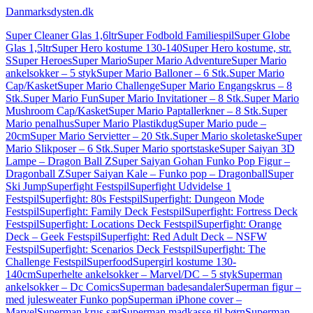
Danmarksdysten.dk
Super Cleaner Glas 1,6ltr
Super Fodbold Familiespil
Super Globe
Glas 1,5ltr
Super Hero kostume 130-140
Super Hero kostume, str.
S
Super Heroes
Super Mario
Super Mario Adventure
Super Mario
ankelsokker – 5 styk
Super Mario Balloner – 6 Stk.
Super Mario
Cap/Kasket
Super Mario Challenge
Super Mario Engangskrus – 8
Stk.
Super Mario Fun
Super Mario Invitationer – 8 Stk.
Super Mario
Mushroom Cap/Kasket
Super Mario Paptallerkner – 8 Stk.
Super
Mario penalhus
Super Mario Plastikdug
Super Mario pude –
20cm
Super Mario Servietter – 20 Stk.
Super Mario skoletaske
Super
Mario Slikposer – 6 Stk.
Super Mario sportstaske
Super Saiyan 3D
Lampe – Dragon Ball Z
Super Saiyan Gohan Funko Pop Figur –
Dragonball Z
Super Saiyan Kale – Funko pop – Dragonball
Super
Ski Jump
Superfight Festspil
Superfight Udvidelse 1
Festspil
Superfight: 80s Festspil
Superfight: Dungeon Mode
Festspil
Superfight: Family Deck Festspil
Superfight: Fortress Deck
Festspil
Superfight: Locations Deck Festspil
Superfight: Orange
Deck – Geek Festspil
Superfight: Red Adult Deck – NSFW
Festspil
Superfight: Scenarios Deck Festspil
Superfight: The
Challenge Festspil
Superfood
Supergirl kostume 130-
140cm
Superhelte ankelsokker – Marvel/DC – 5 styk
Superman
ankelsokker – Dc Comics
Superman badesandaler
Superman figur –
med julesweater Funko pop
Superman iPhone cover –
Marvel
Superman krus sæt
Superman madkasse til børn
Superman