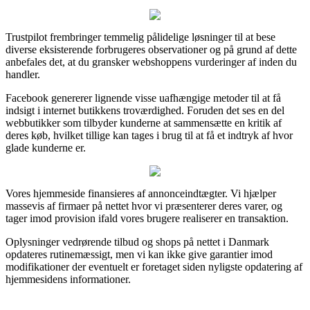
Trustpilot frembringer temmelig pålidelige løsninger til at bese
diverse eksisterende forbrugeres observationer og på grund af dette
anbefales det, at du gransker webshoppens vurderinger af inden du
handler.
Facebook genererer lignende visse uafhængige metoder til at få
indsigt i internet butikkens troværdighed. Foruden det ses en del
webbutikker som tilbyder kunderne at sammensætte en kritik af
deres køb, hvilket tillige kan tages i brug til at få et indtryk af hvor
glade kunderne er.
Vores hjemmeside finansieres af annonceindtægter. Vi hjælper
massevis af firmaer på nettet hvor vi præsenterer deres varer, og
tager imod provision ifald vores brugere realiserer en transaktion.
Oplysninger vedrørende tilbud og shops på nettet i Danmark
opdateres rutinemæssigt, men vi kan ikke give garantier imod
modifikationer der eventuelt er foretaget siden nyligste opdatering af
hjemmesidens informationer.