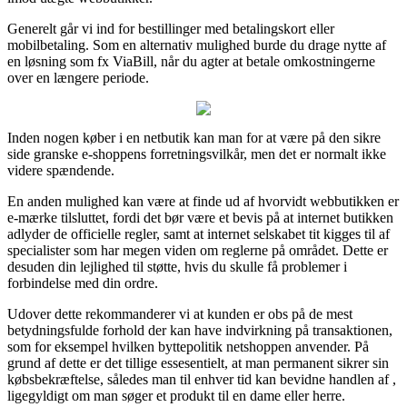
Generelt går vi ind for bestillinger med betalingskort eller
mobilbetaling. Som en alternativ mulighed burde du drage nytte af
en løsning som fx ViaBill, når du agter at betale omkostningerne
over en længere periode.
Inden nogen køber i en netbutik kan man for at være på den sikre
side granske e-shoppens forretningsvilkår, men det er normalt ikke
videre spændende.
En anden mulighed kan være at finde ud af hvorvidt webbutikken er
e-mærke tilsluttet, fordi det bør være et bevis på at internet butikken
adlyder de officielle regler, samt at internet selskabet tit kigges til af
specialister som har megen viden om reglerne på området. Dette er
desuden din lejlighed til støtte, hvis du skulle få problemer i
forbindelse med din ordre.
Udover dette rekommanderer vi at kunden er obs på de mest
betydningsfulde forhold der kan have indvirkning på transaktionen,
som for eksempel hvilken byttepolitik netshoppen anvender. På
grund af dette er det tillige essesentielt, at man permanent sikrer sin
købsbekræftelse, således man til enhver tid kan bevidne handlen af ,
ligegyldigt om man søger et produkt til en dame eller herre.