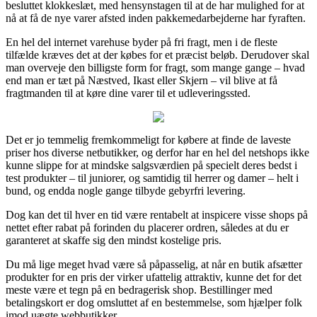
besluttet klokkeslæt, med hensynstagen til at de har mulighed for at
nå at få de nye varer afsted inden pakkemedarbejderne har fyraften.
En hel del internet varehuse byder på fri fragt, men i de fleste
tilfælde kræves det at der købes for et præcist beløb. Derudover skal
man overveje den billigste form for fragt, som mange gange – hvad
end man er tæt på Næstved, Ikast eller Skjern – vil blive at få
fragtmanden til at køre dine varer til et udleveringssted.
Det er jo temmelig fremkommeligt for købere at finde de laveste
priser hos diverse netbutikker, og derfor har en hel del netshops ikke
kunne slippe for at mindske salgsværdien på specielt deres bedst i
test produkter – til juniorer, og samtidig til herrer og damer – helt i
bund, og endda nogle gange tilbyde gebyrfri levering.
Dog kan det til hver en tid være rentabelt at inspicere visse shops på
nettet efter rabat på forinden du placerer ordren, således at du er
garanteret at skaffe sig den mindst kostelige pris.
Du må lige meget hvad være så påpasselig, at når en butik afsætter
produkter for en pris der virker ufattelig attraktiv, kunne det for det
meste være et tegn på en bedragerisk shop. Bestillinger med
betalingskort er dog omsluttet af en bestemmelse, som hjælper folk
imod uægte webbutikker.