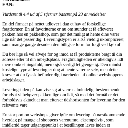
EAN:
Vurderet til
4.4
ud af 5 stjerner baseret på
23
anmeldelser
En del firmaer på nettet udlover i dag et hav af forskellige
fragtformer. En af favoritterne er nu om stunder at få afleveret
pakken hos en pakkeshop, som gør det muligt at hente dine varer
lige når det passer dig. Leveringstypen er altså vældig ukompliceret,
samt mange gange desuden den billigste form for fragt ved køb af .
Du bør lige så vel afveje for og imod at få produkterne bragt til din
adresse eller til din arbejdsplads. Fragtmuligheden er uheldigvis lidt
mere omkostningsfuld, men også særligt let gængelig. Den mindst
kostelige type af levering er dog at hente varerne selv, men dette
kræver at du fysisk befinder dig i nærheden af online webshoppens
arbejdslager.
Leveringstiden på kan vise sig at være ualmindeligt bestemmende
forudsat vi behøver pakken lige om lidt, så med det formål er det
forholdsvis aktuelt at man efterser tidshorisonten for levering for den
relevante vare.
En stor portion webshops giver løfte om levering på næstkommende
hverdag på mange af shoppens varenumre, eksempelvis , som
imidlertid tager udgangspunkt i at bestillingen laves inden et