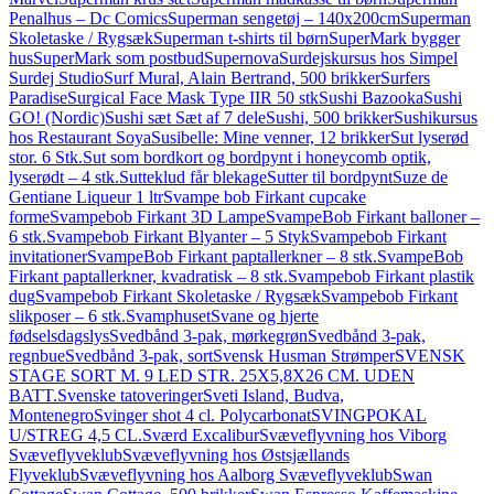
Penalhus – Dc Comics
Superman sengetøj – 140x200cm
Superman
Skoletaske / Rygsæk
Superman t-shirts til børn
SuperMark bygger
hus
SuperMark som postbud
Supernova
Surdejskursus hos Simpel
Surdej Studio
Surf Mural, Alain Bertrand, 500 brikker
Surfers
Paradise
Surgical Face Mask Type IIR 50 stk
Sushi Bazooka
Sushi
GO! (Nordic)
Sushi sæt Sæt af 7 dele
Sushi, 500 brikker
Sushikursus
hos Restaurant Soya
Susibelle: Mine venner, 12 brikker
Sut lyserød
stor. 6 Stk.
Sut som bordkort og bordpynt i honeycomb optik,
lyserødt – 4 stk.
Sutteklud får blekage
Sutter til bordpynt
Suze de
Gentiane Liqueur 1 ltr
Svampe bob Firkant cupcake
forme
Svampebob Firkant 3D Lampe
SvampeBob Firkant balloner –
6 stk.
Svampebob Firkant Blyanter – 5 Styk
Svampebob Firkant
invitationer
SvampeBob Firkant paptallerkner – 8 stk.
SvampeBob
Firkant paptallerkner, kvadratisk – 8 stk.
Svampebob Firkant plastik
dug
Svampebob Firkant Skoletaske / Rygsæk
Svampebob Firkant
slikposer – 6 stk.
Svamphuset
Svane og hjerte
fødselsdagslys
Svedbånd 3-pak, mørkegrøn
Svedbånd 3-pak,
regnbue
Svedbånd 3-pak, sort
Svensk Husman Strømper
SVENSK
STAGE SORT M. 9 LED STR. 25X5,8X26 CM. UDEN
BATT.
Svenske tatoveringer
Sveti Island, Budva,
Montenegro
Svinger shot 4 cl. Polycarbonat
SVINGPOKAL
U/STREG 4,5 CL.
Sværd Excalibur
Svæveflyvning hos Viborg
Svæveflyveklub
Svæveflyvning hos Østsjællands
Flyveklub
Svæveflyvning hos Aalborg Svæveflyveklub
Swan