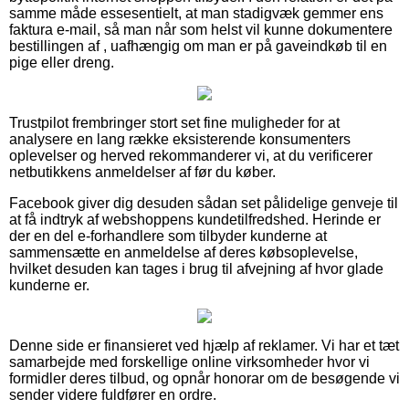
samme måde essesentielt, at man stadigvæk gemmer ens
faktura e-mail, så man når som helst vil kunne dokumentere
bestillingen af , uafhængig om man er på gaveindkøb til en
pige eller dreng.
Trustpilot frembringer stort set fine muligheder for at
analysere en lang række eksisterende konsumenters
oplevelser og herved rekommanderer vi, at du verificerer
netbutikkens anmeldelser af før du køber.
Facebook giver dig desuden sådan set pålidelige genveje til
at få indtryk af webshoppens kundetilfredshed. Herinde er
der en del e-forhandlere som tilbyder kunderne at
sammensætte en anmeldelse af deres købsoplevelse,
hvilket desuden kan tages i brug til afvejning af hvor glade
kunderne er.
Denne side er finansieret ved hjælp af reklamer. Vi har et tæt
samarbejde med forskellige online virksomheder hvor vi
formidler deres tilbud, og opnår honorar om de besøgende vi
sender videre fuldfører en ordre.