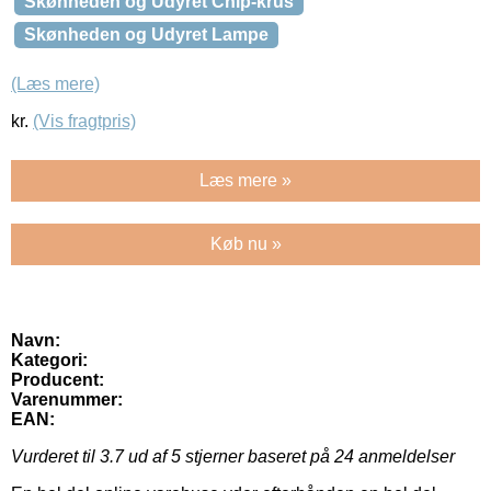
Skønheden og Udyret Chip-krus
Skønheden og Udyret Lampe
(Læs mere)
kr.
(Vis fragtpris)
Læs mere »
Køb nu »
Navn:
Kategori:
Producent:
Varenummer:
EAN:
Vurderet til
3.7
ud af 5 stjerner baseret på
24
anmeldelser