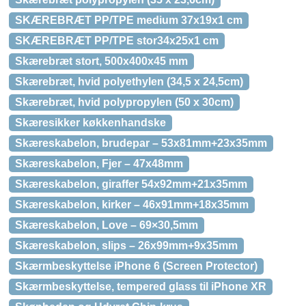
SKÆREBRÆT PP/TPE medium 37x19x1 cm
SKÆREBRÆT PP/TPE stor34x25x1 cm
Skærebræt stort, 500x400x45 mm
Skærebræt, hvid polyethylen (34,5 x 24,5cm)
Skærebræt, hvid polypropylen (50 x 30cm)
Skæresikker køkkenhandske
Skæreskabelon, brudepar – 53x81mm+23x35mm
Skæreskabelon, Fjer – 47x48mm
Skæreskabelon, giraffer 54x92mm+21x35mm
Skæreskabelon, kirker – 46x91mm+18x35mm
Skæreskabelon, Love – 69×30,5mm
Skæreskabelon, slips – 26x99mm+9x35mm
Skærmbeskyttelse iPhone 6 (Screen Protector)
Skærmbeskyttelse, tempered glass til iPhone XR