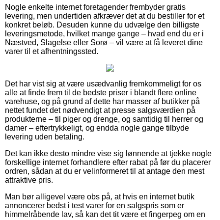
Nogle enkelte internet foretagender frembyder gratis
levering, men undertiden afkræver det at du bestiller for et
konkret beløb. Desuden kunne du udvælge den billigste
leveringsmetode, hvilket mange gange – hvad end du er i
Næstved, Slagelse eller Sorø – vil være at få leveret dine
varer til et afhentningssted.
Det har vist sig at være usædvanlig fremkommeligt for os
alle at finde frem til de bedste priser i blandt flere online
varehuse, og på grund af dette har masser af butikker på
nettet fundet det nødvendigt at presse salgsværdien på
produkterne – til piger og drenge, og samtidig til herrer og
damer – eftertrykkeligt, og endda nogle gange tilbyde
levering uden betaling.
Det kan ikke desto mindre vise sig lønnende at tjekke nogle
forskellige internet forhandlere efter rabat på før du placerer
ordren, sådan at du er velinformeret til at antage den mest
attraktive pris.
Man bør alligevel være obs på, at hvis en internet butik
annoncerer bedst i test varer for en salgspris som er
himmelråbende lav, så kan det tit være et fingerpeg om en