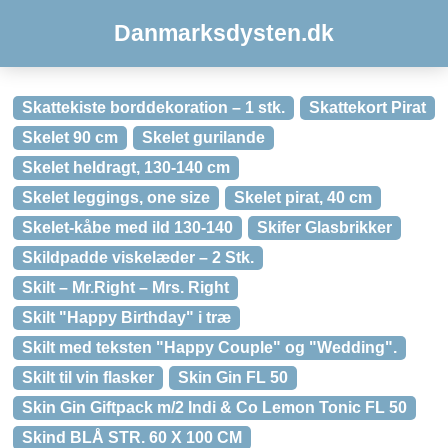
Danmarksdysten.dk
Skattekiste borddekoration – 1 stk.
Skattekort Pirat
Skelet 90 cm
Skelet gurilande
Skelet heldragt, 130-140 cm
Skelet leggings, one size
Skelet pirat, 40 cm
Skelet-kåbe med ild 130-140
Skifer Glasbrikker
Skildpadde viskelæder – 2 Stk.
Skilt – Mr.Right – Mrs. Right
Skilt "Happy Birthday" i træ
Skilt med teksten "Happy Couple" og "Wedding".
Skilt til vin flasker
Skin Gin FL 50
Skin Gin Giftpack m/2 Indi & Co Lemon Tonic FL 50
Skind BLÅ STR. 60 X 100 CM