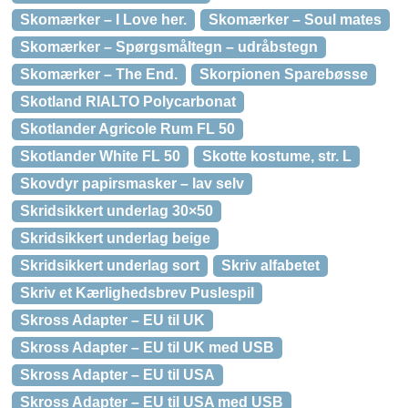
Skomærker – I Love her.
Skomærker – Soul mates
Skomærker – Spørgsmåltegn – udråbstegn
Skomærker – The End.
Skorpionen Sparebøsse
Skotland RIALTO Polycarbonat
Skotlander Agricole Rum FL 50
Skotlander White FL 50
Skotte kostume, str. L
Skovdyr papirsmasker – lav selv
Skridsikkert underlag 30×50
Skridsikkert underlag beige
Skridsikkert underlag sort
Skriv alfabetet
Skriv et Kærlighedsbrev Puslespil
Skross Adapter – EU til UK
Skross Adapter – EU til UK med USB
Skross Adapter – EU til USA
Skross Adapter – EU til USA med USB