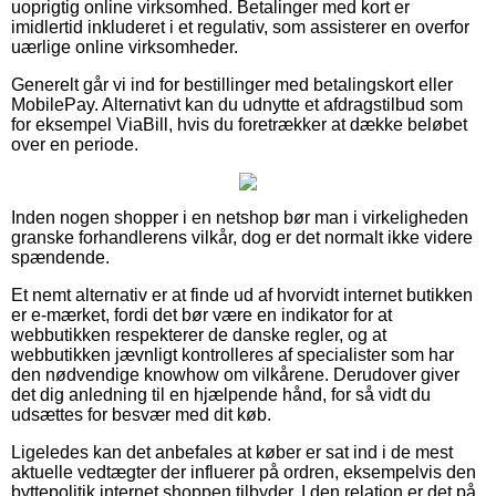
uoprigtig online virksomhed. Betalinger med kort er
imidlertid inkluderet i et regulativ, som assisterer en overfor
uærlige online virksomheder.
Generelt går vi ind for bestillinger med betalingskort eller
MobilePay. Alternativt kan du udnytte et afdragstilbud som
for eksempel ViaBill, hvis du foretrækker at dække beløbet
over en periode.
Inden nogen shopper i en netshop bør man i virkeligheden
granske forhandlerens vilkår, dog er det normalt ikke videre
spændende.
Et nemt alternativ er at finde ud af hvorvidt internet butikken
er e-mærket, fordi det bør være en indikator for at
webbutikken respekterer de danske regler, og at
webbutikken jævnligt kontrolleres af specialister som har
den nødvendige knowhow om vilkårene. Derudover giver
det dig anledning til en hjælpende hånd, for så vidt du
udsættes for besvær med dit køb.
Ligeledes kan det anbefales at køber er sat ind i de mest
aktuelle vedtægter der influerer på ordren, eksempelvis den
byttepolitik internet shoppen tilbyder. I den relation er det på