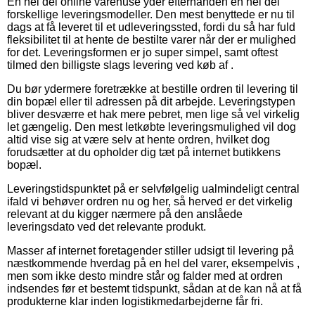
En hel del online varehuse yder efterhånden en hel del
forskellige leveringsmodeller. Den mest benyttede er nu til
dags at få leveret til et udleveringssted, fordi du så har fuld
fleksibilitet til at hente de bestilte varer når der er mulighed
for det. Leveringsformen er jo super simpel, samt oftest
tilmed den billigste slags levering ved køb af .
Du bør ydermere foretrække at bestille ordren til levering til
din bopæl eller til adressen på dit arbejde. Leveringstypen
bliver desværre et hak mere pebret, men lige så vel virkelig
let gængelig. Den mest letkøbte leveringsmulighed vil dog
altid vise sig at være selv at hente ordren, hvilket dog
forudsætter at du opholder dig tæt på internet butikkens
bopæl.
Leveringstidspunktet på er selvfølgelig ualmindeligt central
ifald vi behøver ordren nu og her, så herved er det virkelig
relevant at du kigger nærmere på den anslåede
leveringsdato ved det relevante produkt.
Masser af internet foretagender stiller udsigt til levering på
næstkommende hverdag på en hel del varer, eksempelvis ,
men som ikke desto mindre står og falder med at ordren
indsendes før et bestemt tidspunkt, sådan at de kan nå at få
produkterne klar inden logistikmedarbejderne får fri.