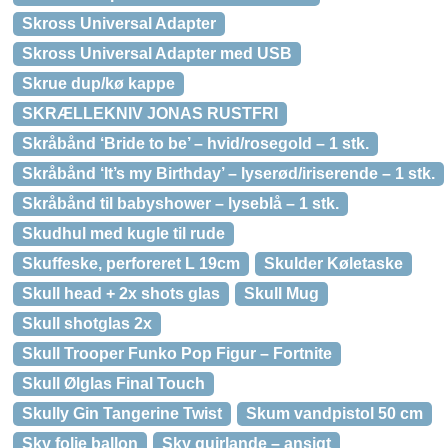
Skross Universal Adapter
Skross Universal Adapter med USB
Skrue dup/kø kappe
SKRÆLLEKNIV JONAS RUSTFRI
Skråbånd ‘Bride to be’ – hvid/rosegold – 1 stk.
Skråbånd ‘It’s my Birthday’ – lyserød/iriserende – 1 stk.
Skråbånd til babyshower – lyseblå – 1 stk.
Skudhul med kugle til rude
Skuffeske, perforeret L 19cm
Skulder Køletaske
Skull head + 2x shots glas
Skull Mug
Skull shotglas 2x
Skull Trooper Funko Pop Figur – Fortnite
Skull Ølglas Final Touch
Skully Gin Tangerine Twist
Skum vandpistol 50 cm
Sky folie ballon
Sky guirlande – ansigt