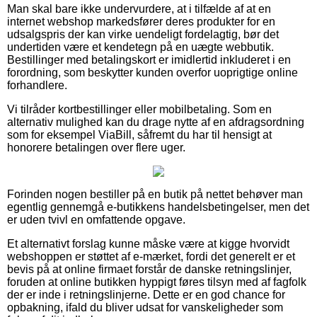
Man skal bare ikke undervurdere, at i tilfælde af at en
internet webshop markedsfører deres produkter for en
udsalgspris der kan virke uendeligt fordelagtig, bør det
undertiden være et kendetegn på en uægte webbutik.
Bestillinger med betalingskort er imidlertid inkluderet i en
forordning, som beskytter kunden overfor uoprigtige online
forhandlere.
Vi tilråder kortbestillinger eller mobilbetaling. Som en
alternativ mulighed kan du drage nytte af en afdragsordning
som for eksempel ViaBill, såfremt du har til hensigt at
honorere betalingen over flere uger.
Forinden nogen bestiller på en butik på nettet behøver man
egentlig gennemgå e-butikkens handelsbetingelser, men det
er uden tvivl en omfattende opgave.
Et alternativt forslag kunne måske være at kigge hvorvidt
webshoppen er støttet af e-mærket, fordi det generelt er et
bevis på at online firmaet forstår de danske retningslinjer,
foruden at online butikken hyppigt føres tilsyn med af fagfolk
der er inde i retningslinjerne. Dette er en god chance for
opbakning, ifald du bliver udsat for vanskeligheder som