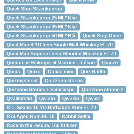
Quick Shot Skænkeprop
Quick Skænkeprop 25 ML* Klar
Quick Skænkeprop 35 ML* Klar
Quick Skænkeprop 50 ML* Blå
Quick Stop Diner
Quiet Man 8 YO Irish Single Malt Whiskey FL 70
Quiet Man Superior Irish Blended Whiskey FL 70
Quinoa- & Riskoger til Microen – Lékué
Quinze
Quips
Quixo
Quixo, mini
Quiz Battle
Quizmysteriet
Quizzone stories
Quizzone Stories 1 Familiespil
Quizzone stories 2
Qvalitetstid
Qwinto
Qwirkle
Qwixx
R.L. Seales 10 YO Barbados Rum FL 70
R74 Aged Rum FL 70
Rabbit Selfie
Race to the rescue, 160 brikker