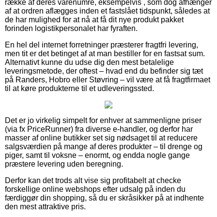
række af deres varenumre, eksempelvis , som dog afhænger
af at ordren aflægges inden et fastslået tidspunkt, således at
de har mulighed for at nå at få dit nye produkt pakket
forinden logistikpersonalet har fyraften.
En hel del internet forretninger præsterer fragtfri levering,
men tit er det betinget af at man bestiller for en fastsat sum.
Alternativt kunne du udse dig den mest betalelige
leveringsmetode, der oftest – hvad end du befinder sig tæt
på Randers, Hobro eller Støvring – vil være at få fragtfirmaet
til at køre produkterne til et udleveringssted.
Det er jo virkelig simpelt for enhver at sammenligne priser
(via fx PriceRunner) fra diverse e-handler, og derfor har
masser af online butikker set sig nødsaget til at reducere
salgsværdien på mange af deres produkter – til drenge og
piger, samt til voksne – enormt, og endda nogle gange
præstere levering uden beregning.
Derfor kan det trods alt vise sig profitabelt at checke
forskellige online webshops efter udsalg på inden du
færdiggør din shopping, så du er skråsikker på at indhente
den mest attraktive pris.