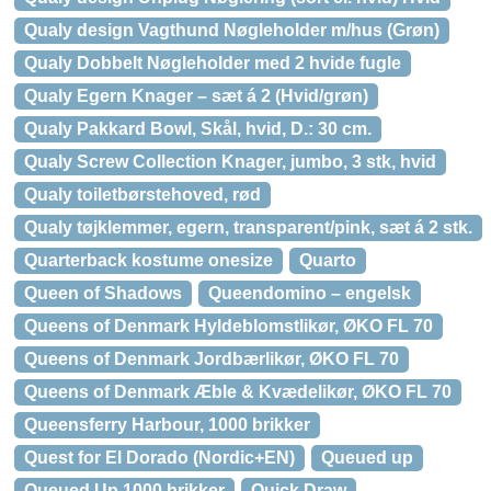
Qualy design Vagthund Nøgleholder m/hus (Grøn)
Qualy Dobbelt Nøgleholder med 2 hvide fugle
Qualy Egern Knager – sæt á 2 (Hvid/grøn)
Qualy Pakkard Bowl, Skål, hvid, D.: 30 cm.
Qualy Screw Collection Knager, jumbo, 3 stk, hvid
Qualy toiletbørstehoved, rød
Qualy tøjklemmer, egern, transparent/pink, sæt á 2 stk.
Quarterback kostume onesize
Quarto
Queen of Shadows
Queendomino – engelsk
Queens of Denmark Hyldeblomstlikør, ØKO FL 70
Queens of Denmark Jordbærlikør, ØKO FL 70
Queens of Denmark Æble & Kvædelikør, ØKO FL 70
Queensferry Harbour, 1000 brikker
Quest for El Dorado (Nordic+EN)
Queued up
Queued Up 1000 brikker
Quick Draw