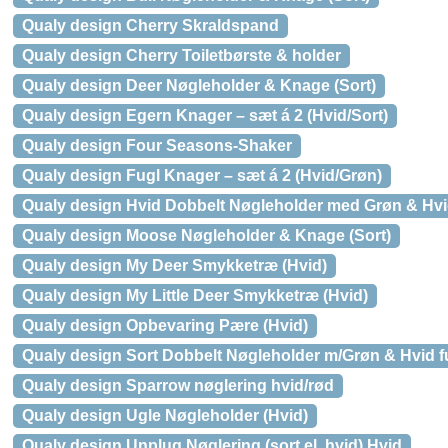
Qualy design Cherry Skraldspand
Qualy design Cherry Toiletbørste & holder
Qualy design Deer Nøgleholder & Knage (Sort)
Qualy design Egern Knager – sæt á 2 (Hvid/Sort)
Qualy design Four Seasons-Shaker
Qualy design Fugl Knager – sæt á 2 (Hvid/Grøn)
Qualy design Hvid Dobbelt Nøgleholder med Grøn & Hvi
Qualy design Moose Nøgleholder & Knage (Sort)
Qualy design My Deer Smykketræ (Hvid)
Qualy design My Little Deer Smykketræ (Hvid)
Qualy design Opbevaring Pære (Hvid)
Qualy design Sort Dobbelt Nøgleholder m/Grøn & Hvid f
Qualy design Sparrow nøglering hvid/rød
Qualy design Ugle Nøgleholder (Hvid)
Qualy design Unplug Nøglering (sort el. hvid) Hvid