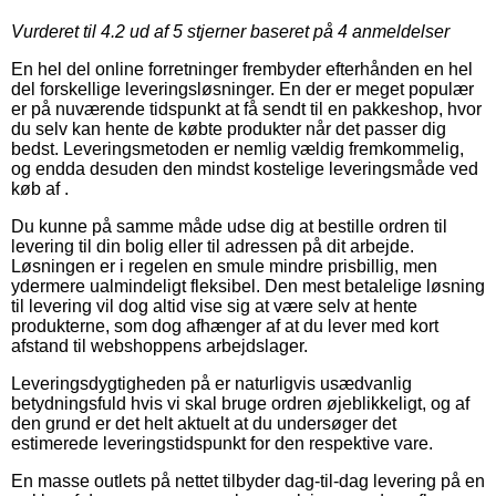
Vurderet til
4.2
ud af 5 stjerner baseret på
4
anmeldelser
En hel del online forretninger frembyder efterhånden en hel
del forskellige leveringsløsninger. En der er meget populær
er på nuværende tidspunkt at få sendt til en pakkeshop, hvor
du selv kan hente de købte produkter når det passer dig
bedst. Leveringsmetoden er nemlig vældig fremkommelig,
og endda desuden den mindst kostelige leveringsmåde ved
køb af .
Du kunne på samme måde udse dig at bestille ordren til
levering til din bolig eller til adressen på dit arbejde.
Løsningen er i regelen en smule mindre prisbillig, men
ydermere ualmindeligt fleksibel. Den mest betalelige løsning
til levering vil dog altid vise sig at være selv at hente
produkterne, som dog afhænger af at du lever med kort
afstand til webshoppens arbejdslager.
Leveringsdygtigheden på er naturligvis usædvanlig
betydningsfuld hvis vi skal bruge ordren øjeblikkeligt, og af
den grund er det helt aktuelt at du undersøger det
estimerede leveringstidspunkt for den respektive vare.
En masse outlets på nettet tilbyder dag-til-dag levering på en