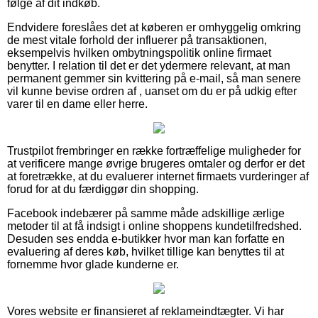
følge af dit indkøb.
Endvidere foreslåes det at køberen er omhyggelig omkring
de mest vitale forhold der influerer på transaktionen,
eksempelvis hvilken ombytningspolitik online firmaet
benytter. I relation til det er det ydermere relevant, at man
permanent gemmer sin kvittering på e-mail, så man senere
vil kunne bevise ordren af , uanset om du er på udkig efter
varer til en dame eller herre.
Trustpilot frembringer en række fortræffelige muligheder for
at verificere mange øvrige brugeres omtaler og derfor er det
at foretrække, at du evaluerer internet firmaets vurderinger af
forud for at du færdiggør din shopping.
Facebook indebærer på samme måde adskillige ærlige
metoder til at få indsigt i online shoppens kundetilfredshed.
Desuden ses endda e-butikker hvor man kan forfatte en
evaluering af deres køb, hvilket tillige kan benyttes til at
fornemme hvor glade kunderne er.
Vores website er finansieret af reklameindtægter. Vi har