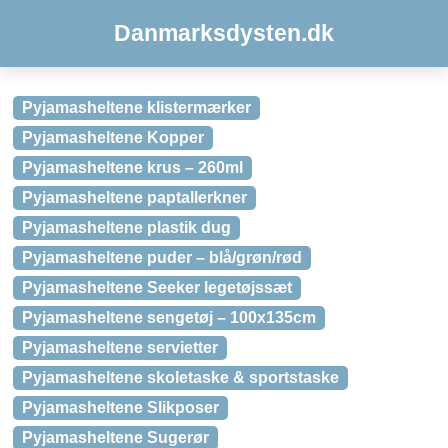
Danmarksdysten.dk
Pyjamasheltene klistermærker
Pyjamasheltene Kopper
Pyjamasheltene krus – 260ml
Pyjamasheltene paptallerkner
Pyjamasheltene plastik dug
Pyjamasheltene puder – blå/grøn/rød
Pyjamasheltene Seeker legetøjssæt
Pyjamasheltene sengetøj – 100x135cm
Pyjamasheltene servietter
Pyjamasheltene skoletaske & sportstaske
Pyjamasheltene Slikposer
Pyjamasheltene Sugerør