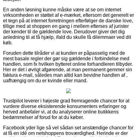
En anden løsning kunne måske være at se om internet
virksomheden er støttet af e-mærket, eftersom det generelt er
et tegn på at internet forretningen efterfølger de danske love,
tillige med at shoppen en gang i mellem efterses af jurister
der kender til de gældende love. Derudover giver det dig
anledning til at få hjælp, ifald du skulle få dilemmaer ved dit
køb.
Foruden dette tilråder vi at kunden er påpasselig med de
mest basale regler der gør sig gældende i forbindelse med
handlen, som fx hvilken bytteret online forhandleren tilbyder.
Her er det i øvrigt afgørende, at man permanent gemmer sin
faktura e-mail, således man altid kan bevidne handlen af ,
uafhængig om du er kvinde eller mand.
Trustpilot leverer i højeste grad fremragende chancer for at
vurdere diverse eksisterende konsumenters erfaringer og
herved anbefaler vi, at du analyserer online butikkens
bedømmelser af forud for at du køber.
Facebook yder lige så vel sådan set anstændige chancer for
at få en idé om netshoppens troværdighed. Herinde er der