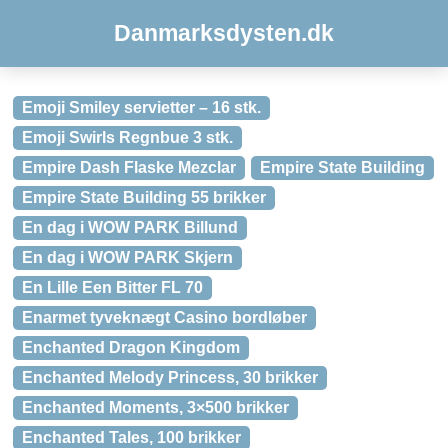
Danmarksdysten.dk
Emoji Smiley servietter – 16 stk.
Emoji Swirls Regnbue 3 stk.
Empire Dash Flaske Mezclar
Empire State Building
Empire State Building 55 brikker
En dag i WOW PARK Billund
En dag i WOW PARK Skjern
En Lille Een Bitter FL 70
Enarmet tyveknægt Casino bordløber
Enchanted Dragon Kingdom
Enchanted Melody Princess, 30 brikker
Enchanted Moments, 3×500 brikker
Enchanted Tales, 100 brikker