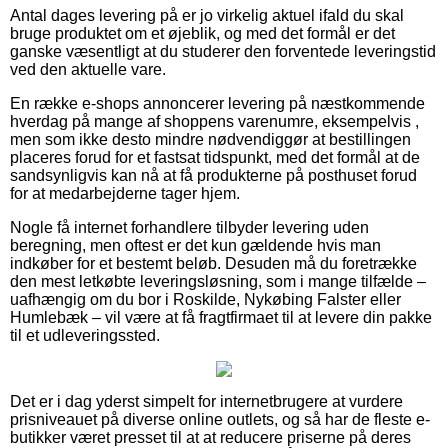
Antal dages levering på er jo virkelig aktuel ifald du skal
bruge produktet om et øjeblik, og med det formål er det
ganske væsentligt at du studerer den forventede leveringstid
ved den aktuelle vare.
En række e-shops annoncerer levering på næstkommende
hverdag på mange af shoppens varenumre, eksempelvis ,
men som ikke desto mindre nødvendiggør at bestillingen
placeres forud for et fastsat tidspunkt, med det formål at de
sandsynligvis kan nå at få produkterne på posthuset forud
for at medarbejderne tager hjem.
Nogle få internet forhandlere tilbyder levering uden
beregning, men oftest er det kun gældende hvis man
indkøber for et bestemt beløb. Desuden må du foretrække
den mest letkøbte leveringsløsning, som i mange tilfælde –
uafhængig om du bor i Roskilde, Nykøbing Falster eller
Humlebæk – vil være at få fragtfirmaet til at levere din pakke
til et udleveringssted.
Det er i dag yderst simpelt for internetbrugere at vurdere
prisniveauet på diverse online outlets, og så har de fleste e-
butikker været presset til at at reducere priserne på deres