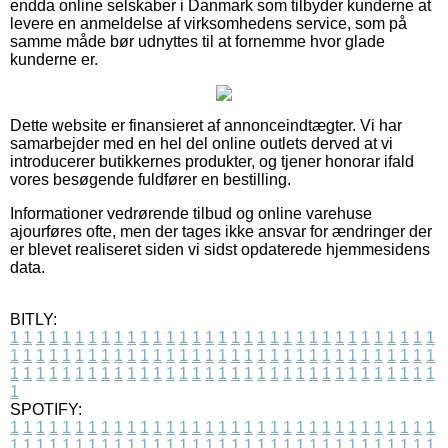
endda online selskaber i Danmark som tilbyder kunderne at
levere en anmeldelse af virksomhedens service, som på
samme måde bør udnyttes til at fornemme hvor glade
kunderne er.
Dette website er finansieret af annonceindtægter. Vi har
samarbejder med en hel del online outlets derved at vi
introducerer butikkernes produkter, og tjener honorar ifald
vores besøgende fuldfører en bestilling.
Informationer vedrørende tilbud og online varehuse
ajourføres ofte, men der tages ikke ansvar for ændringer der
er blevet realiseret siden vi sidst opdaterede hjemmesidens
data.
BITLY:
1
1
1
1
1
1
1
1
1
1
1
1
1
1
1
1
1
1
1
1
1
1
1
1
1
1
1
1
1
1
1
1
1
1
1
1
1
1
1
1
1
1
1
1
1
1
1
1
1
1
1
1
1
1
1
1
1
1
1
1
1
1
1
1
1
1
1
1
1
1
1
1
1
1
1
1
1
1
1
1
1
1
1
1
1
1
1
1
1
1
1
1
1
1
1
1
1
1
1
1
SPOTIFY:
1
1
1
1
1
1
1
1
1
1
1
1
1
1
1
1
1
1
1
1
1
1
1
1
1
1
1
1
1
1
1
1
1
1
1
1
1
1
1
1
1
1
1
1
1
1
1
1
1
1
1
1
1
1
1
1
1
1
1
1
1
1
1
1
1
1