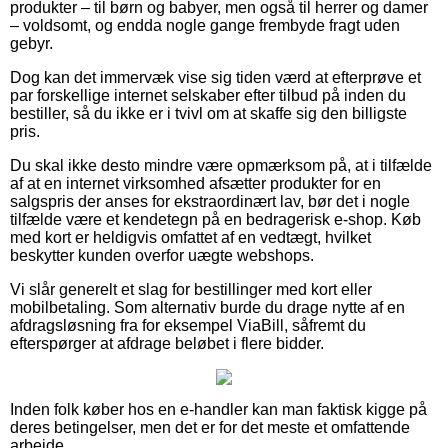
produkter – til børn og babyer, men også til herrer og damer
– voldsomt, og endda nogle gange frembyde fragt uden
gebyr.
Dog kan det immervæk vise sig tiden værd at efterprøve et
par forskellige internet selskaber efter tilbud på inden du
bestiller, så du ikke er i tvivl om at skaffe sig den billigste
pris.
Du skal ikke desto mindre være opmærksom på, at i tilfælde
af at en internet virksomhed afsætter produkter for en
salgspris der anses for ekstraordinært lav, bør det i nogle
tilfælde være et kendetegn på en bedragerisk e-shop. Køb
med kort er heldigvis omfattet af en vedtægt, hvilket
beskytter kunden overfor uægte webshops.
Vi slår generelt et slag for bestillinger med kort eller
mobilbetaling. Som alternativ burde du drage nytte af en
afdragsløsning fra for eksempel ViaBill, såfremt du
efterspørger at afdrage beløbet i flere bidder.
Inden folk køber hos en e-handler kan man faktisk kigge på
deres betingelser, men det er for det meste et omfattende
arbejde.