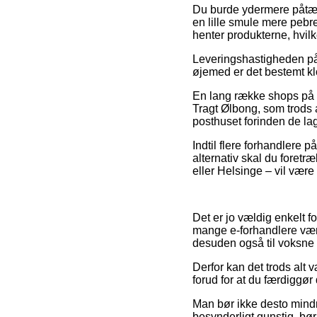
Du burde ydermere påtænke
en lille smule mere pebre
henter produkterne, hvilk
Leveringshastigheden på
øjemed er det bestemt kl
En lang række shops på 
Tragt Ølbong, som trods al
posthuset forinden de lag
Indtil flere forhandlere 
alternativ skal du foret
eller Helsinge – vil være 
Det er jo vældig enkelt f
mange e-forhandlere været
desuden også til voksne –
Derfor kan det trods alt 
forud for at du færdiggør
Man bør ikke desto mindre
besynderligt gunstig, bør