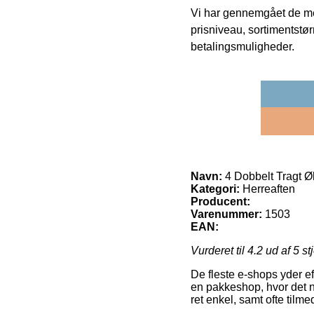
Vi har gennemgået de mes
prisniveau, sortimentstø
betalingsmuligheder.
Navn:
4 Dobbelt Tragt Ø
Kategori:
Herreaften
Producent:
Varenummer:
1503
EAN:
Vurderet til
4.2
ud af 5 st
De fleste e-shops yder eft
en pakkeshop, hvor det ne
ret enkel, samt ofte tilm