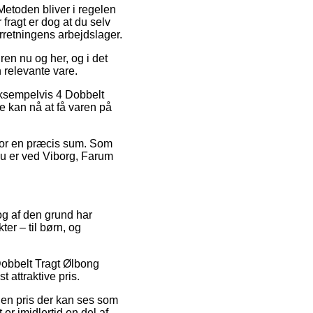
 Metoden bliver i regelen
fragt er dog at du selv
rretningens arbejdslager.
n nu og her, og i det
 relevante vare.
eksempelvis 4 Dobbelt
de kan nå at få varen på
r for en præcis sum. Som
du er ved Viborg, Farum
 og af den grund har
er – til børn, og
 Dobbelt Tragt Ølbong
 attraktive pris.
l en pris der kan ses som
er imidlertid en del af