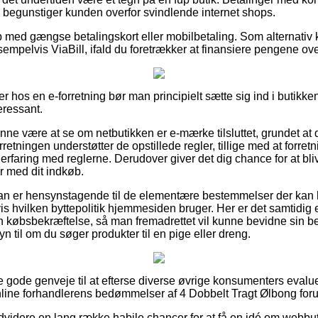
begunstiger kunden overfor svindlende internet shops.
b med gængse betalingskort eller mobilbetaling. Som alternativ 
sempelvis ViaBill, ifald du foretrækker at finansiere pengene ov
r hos en e-forretning bør man principielt sætte sig ind i butikken
eressant.
nne være at se om netbutikken er e-mærke tilsluttet, grundet at
rretningen understøtter de opstillede regler, tillige med at forre
erfaring med reglerne. Derudover giver det dig chance for at blive
 med dit indkøb.
man er hensynstagende til de elementære bestemmelser der kan 
 hvilken byttepolitik hjemmesiden bruger. Her er det samtidig e
 købsbekræftelse, så man fremadrettet vil kunne bevidne sin bes
 til om du søger produkter til en pige eller dreng.
le gode genveje til at efterse diverse øvrige konsumenters evalu
online forhandlerens bedømmelser af 4 Dobbelt Tragt Ølbong foru
videre en lang række habile chancer for at få en idé om webbu