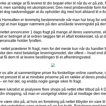
 at vælge at få leveret til din bopæl eller til når du er på job.
t, men samtidig ret ukompliceret. Den mest prisbevidste form for 
et dog nødvendiggør at du opholder dig med kort afstand til e-fo
 Herreaften er temmelig bestemmende når man har brug for ordre
ogt at man kigger nærmere på den anslåede leveringstid på den
nettet annoncerer 1 dags fragt på mange af deres varenumre, 
t er betinget af at ordren lægges før et aftalt klokkeslæt, så at 
eransatte holder fyraften.
på nettet præsterer fri fragt, men for det meste kun når du handle
række den mest betalelige leveringsmodel, der oftest – hvad end 
at få dem til at levere bestillingen til et afhentningssted.
or os alle at sammenligne priser fra forskellige online varehuse,
 presset til at at mindske priserne på en række af deres produkt
 en hel del, og endda nogle gange sikre fri fragt.
være lukrativt at analysere flere shops på nettet efter tilbud på 4
 din shopping, så man er usvigeligt sikker på at modtage den mest
 være obs på, at hvis en forretning på nettet tilbyder en vare ti
 det undertiden være et tegn på en fup butik. Betalinger med kort 