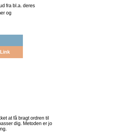
 fra bl.a. deres
mer og
Link
et at få bragt ordren til
 passer dig. Metoden er jo
ong.