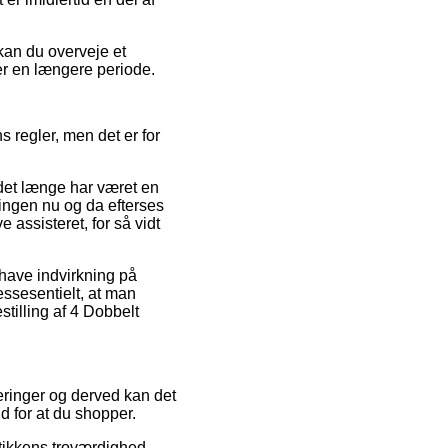
kan du overveje et
er en længere periode.
s regler, men det er for
 det længe har været en
tningen nu og da efterses
 assisteret, for så vidt
have indvirkning på
ssesentielt, at man
tilling af 4 Dobbelt
eringer og derved kan det
d for at du shopper.
tikkens troværdighed.