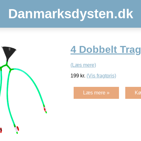
Danmarksdysten.dk
4 Dobbelt Tra
(Læs mere)
199
kr.
(Vis fragtpris)
Læs mere »
Kø