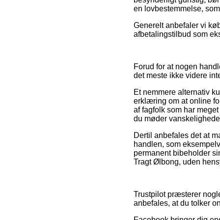
en lovbestemmelse, som 
Generelt anbefaler vi kø
afbetalingstilbud som ek
Forud for at nogen handle
det meste ikke videre int
Et nemmere alternativ ku
erklæring om at online fo
af fagfolk som har meget 
du møder vanskeligheder
Dertil anbefales det at 
handlen, som eksempelvis
permanent bibeholder sin
Tragt Ølbong, uden hensyn
Trustpilot præsterer nog
anbefales, at du tolker 
Facebook bringer dig end