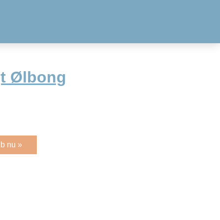
gt Ølbong
b nu »