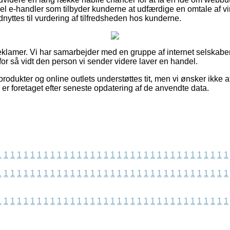
l e-handler som tilbyder kunderne at udfærdige en omtale af v
dnyttes til vurdering af tilfredsheden hos kunderne.
eklamer. Vi har samarbejder med en gruppe af internet selskaber
 for så vidt den person vi sender videre laver en handel.
odukter og online outlets understøttes tit, men vi ønsker ikke a
 er foretaget efter seneste opdatering af de anvendte data.
1
1
1
1
1
1
1
1
1
1
1
1
1
1
1
1
1
1
1
1
1
1
1
1
1
1
1
1
1
1
1
1
1
1
1
1
1
1
1
1
1
1
1
1
1
1
1
1
1
1
1
1
1
1
1
1
1
1
1
1
1
1
1
1
1
1
1
1
1
1
1
1
1
1
1
1
1
1
1
1
1
1
1
1
1
1
1
1
1
1
1
1
1
1
1
1
1
1
1
1
1
1
1
1
1