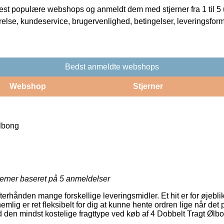
t populære webshops og anmeldt dem med stjerner fra 1 til 5 ud
rrelse, kundeservice, brugervenlighed, betingelser, leveringsfor
Bedst anmeldte webshops
Webshop
Stjerner
lbong
jerner baseret på
5
anmeldelser
erhånden mange forskellige leveringsmidler. Et hit er for øjeblikk
mlig er ret fleksibelt for dig at kunne hente ordren lige når det
ed den mindst kostelige fragttype ved køb af 4 Dobbelt Tragt Ølb