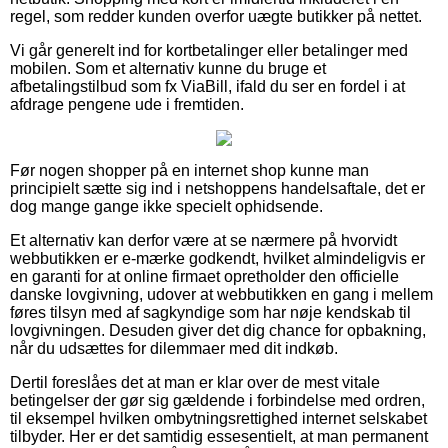
regel, som redder kunden overfor uægte butikker på nettet.
Vi går generelt ind for kortbetalinger eller betalinger med
mobilen. Som et alternativ kunne du bruge et
afbetalingstilbud som fx ViaBill, ifald du ser en fordel i at
afdrage pengene ude i fremtiden.
Før nogen shopper på en internet shop kunne man
principielt sætte sig ind i netshoppens handelsaftale, det er
dog mange gange ikke specielt ophidsende.
Et alternativ kan derfor være at se nærmere på hvorvidt
webbutikken er e-mærke godkendt, hvilket almindeligvis er
en garanti for at online firmaet opretholder den officielle
danske lovgivning, udover at webbutikken en gang i mellem
føres tilsyn med af sagkyndige som har nøje kendskab til
lovgivningen. Desuden giver det dig chance for opbakning,
når du udsættes for dilemmaer med dit indkøb.
Dertil foreslåes det at man er klar over de mest vitale
betingelser der gør sig gældende i forbindelse med ordren,
til eksempel hvilken ombytningsrettighed internet selskabet
tilbyder. Her er det samtidig essesentielt, at man permanent