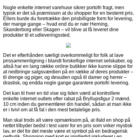
Nogle enkelte internet varehuse sikrer portofri fragt, men
typisk er det så præmissen at du shopper for en bestemt pris.
Ellers burde du foretrække den prisbilligste form for levering,
der mange gange – hvad end du er nær Herning,
Skanderborg eller Skagen – vil blive at få leveret dine
produkter til et udleveringssted.
Det er efterhånden særligt overkommeligt for folk at lave
prissammenligning i blandt forskellige internet selskaber, og
altså har en lang række online butikker ikke kunne slippe for
at nedbringe salgsværdien på en række af deres produkter –
til drenge og piger, og desuden også til damer og herrer –
drastisk, og endda nogle gange garantere portofri levering.
Det kan til hver en tid vise sig tiden værd at kontrollere
enkelte internet outlets efter rabat på Bryllupsfigur 2 mænd.
10 cm inden du gennemfører din handel, sådan at man ikke
er i tvivl om at få fat i den mest betalelige pris.
Man skal trods alt være opmærksom på, at ifald en shop på
nettet tilbyder bedst i test varer for en pris som virker mystisk
lav, er det for det meste være et symbol på en bedragerisk
netbutik. Shopping med kort er imidlertid inkluderet i en