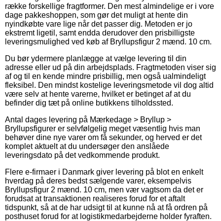
række forskellige fragtformer. Den mest almindelige er i vore
dage pakkeshoppen, som gør det muligt at hente din
nyindkøbte vare lige når det passer dig. Metoden er jo
ekstremt ligetil, samt endda derudover den prisbilligste
leveringsmulighed ved køb af Bryllupsfigur 2 mænd. 10 cm.
Du bør ydermere planlægge at vælge levering til din
adresse eller ud på din arbejdsplads. Fragtmetoden viser sig
af og til en kende mindre prisbillig, men også ualmindeligt
fleksibel. Den mindst kostelige leveringsmetode vil dog altid
være selv at hente varerne, hvilket er betinget af at du
befinder dig tæt på online butikkens tilholdssted.
Antal dages levering på Mærkedage > Bryllup >
Bryllupsfigurer er selvfølgelig meget væsentlig hvis man
behøver dine nye varer om få sekunder, og herved er det
komplet aktuelt at du undersøger den anslåede
leveringsdato på det vedkommende produkt.
Flere e-firmaer i Danmark giver levering på blot en enkelt
hverdag på deres bedst sælgende varer, eksempelvis
Bryllupsfigur 2 mænd. 10 cm, men vær vagtsom da det er
forudsat at transaktionen realiseres forud for et aftalt
tidspunkt, så at de har udsigt til at kunne nå at få ordren på
posthuset forud for at logistikmedarbejderne holder fyraften.