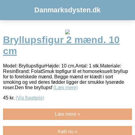
Danmarksdysten.dk
Bryllupsfigur 2 mænd. 10
cm
Model: BryllupsfigurHøjde: 10 cm.Antal: 1 stk.Materiale:
ResinBrand: FolatSmuk topfigur til et homoseksuelt bryllup
for to forelskede mænd. Begge mænd er klædt i sort
smoking og ved deres fødder ligger der smukke lyserøde
roser.Den fine bryllupsf
(Læs mere)
45
kr.
(Vis fragtpris)
Læs mere »
Køb nu »