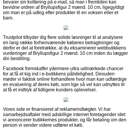
bevarer sin kvittering på e-mail, så man i fremtiden kan
bevidne ordren af Bryllupsfigur 2 mænd. 10 cm, ligegyldigt
om man er på udkig efter produkter til en voksen eller et
barn.
Trustpilot tilbyder dig flere solide løsninger til at analysere
en lang række forhenværende køberes betragtninger og
derfor er det at foretrække, at du eksaminerer webbutikkens
vurderinger af Bryllupsfigur 2 mænd. 10 cm inden du lægger
din bestilling.
Facebook fremskaffer ydermere ultra udmærkede chancer
for at få et kig ind i e-butikkens pålidelighed. Desuden
møder vi faktisk online forhandlere hvor man kan udfærdige
en evaluering af deres køb, som lige så vel kan udnyttes til
at få et indtryk af tidligere kunders oplevelser.
Vores side er finansieret af reklameindtægter. Vi har
samarbejdsaftaler med adskillige internet foretagender idet
vi annoncerer butikkernes produkter, og får betaling om den
person vi sender videre udfører et køb.