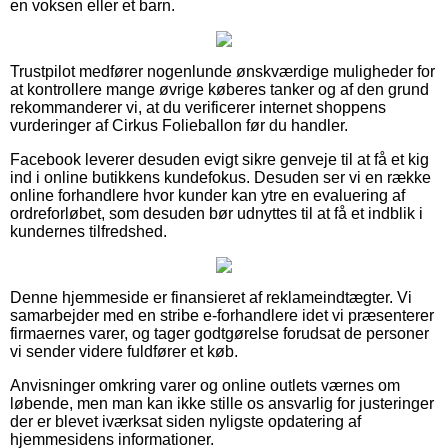
en voksen eller et barn.
Trustpilot medfører nogenlunde ønskværdige muligheder for
at kontrollere mange øvrige køberes tanker og af den grund
rekommanderer vi, at du verificerer internet shoppens
vurderinger af Cirkus Folieballon før du handler.
Facebook leverer desuden evigt sikre genveje til at få et kig
ind i online butikkens kundefokus. Desuden ser vi en række
online forhandlere hvor kunder kan ytre en evaluering af
ordreforløbet, som desuden bør udnyttes til at få et indblik i
kundernes tilfredshed.
Denne hjemmeside er finansieret af reklameindtægter. Vi
samarbejder med en stribe e-forhandlere idet vi præsenterer
firmaernes varer, og tager godtgørelse forudsat de personer
vi sender videre fuldfører et køb.
Anvisninger omkring varer og online outlets værnes om
løbende, men man kan ikke stille os ansvarlig for justeringer
der er blevet iværksat siden nyligste opdatering af
hjemmesidens informationer.