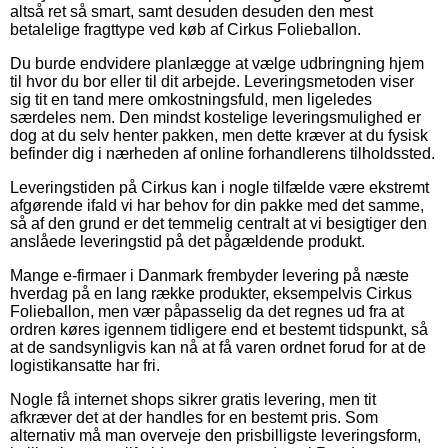
altså ret så smart, samt desuden desuden den mest
betalelige fragttype ved køb af Cirkus Folieballon.
Du burde endvidere planlægge at vælge udbringning hjem
til hvor du bor eller til dit arbejde. Leveringsmetoden viser
sig tit en tand mere omkostningsfuld, men ligeledes
særdeles nem. Den mindst kostelige leveringsmulighed er
dog at du selv henter pakken, men dette kræver at du fysisk
befinder dig i nærheden af online forhandlerens tilholdssted.
Leveringstiden på Cirkus kan i nogle tilfælde være ekstremt
afgørende ifald vi har behov for din pakke med det samme,
så af den grund er det temmelig centralt at vi besigtiger den
anslåede leveringstid på det pågældende produkt.
Mange e-firmaer i Danmark frembyder levering på næste
hverdag på en lang række produkter, eksempelvis Cirkus
Folieballon, men vær påpasselig da det regnes ud fra at
ordren køres igennem tidligere end et bestemt tidspunkt, så
at de sandsynligvis kan nå at få varen ordnet forud for at de
logistikansatte har fri.
Nogle få internet shops sikrer gratis levering, men tit
afkræver det at der handles for en bestemt pris. Som
alternativ må man overveje den prisbilligste leveringsform,