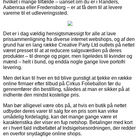
hvilket i mange tilfælde – uanset om du er i Randers,
Aabenraa eller Fredensborg – er at få dem til at levere
varerne til et udleveringssted.
Det er i dag vældig hensigtsmæssigt for alle at lave
prissammenligning fra diverse internet webshops, og af den
grund har en lang række Creative Party Ltd outlets på nettet
været presset til at at reducere salgsværdien på deres
produkter – til drenge og piger, men ligeledes til kvinder og
mænd – helt i bund, og endda nogle gange love portofri
levering.
Men det kan til hver en tid blive gunstigt at tjekke en række
online firmaer efter tilbud på Cirkus Folieballon før du
gennemfører din bestilling, således at man er sikker på at
indhente den mindst kostelige pris.
Man bør alligevel være obs på, at hvis en butik på nettet
udbyder deres varer til salg for en pris som kan virke
umådelig fordelagtig, kan det mange gange være et
karakteristika der viser en fup netshop. Betalinger med kort
er i hvert fald indbefattet af Indsigelsesordningen, der redder
en overfor snydagtige online shops.