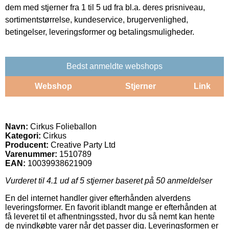
dem med stjerner fra 1 til 5 ud fra bl.a. deres prisniveau,
sortimentstørrelse, kundeservice, brugervenlighed,
betingelser, leveringsformer og betalingsmuligheder.
Bedst anmeldte webshops
Webshop
Stjerner
Link
Navn:
Cirkus Folieballon
Kategori:
Cirkus
Producent:
Creative Party Ltd
Varenummer:
1510789
EAN:
10039938621909
Vurderet til
4.1
ud af 5 stjerner baseret på
50
anmeldelser
En del internet handler giver efterhånden alverdens
leveringsformer. En favorit iblandt mange er efterhånden at
få leveret til et afhentningssted, hvor du så nemt kan hente
de nyindkøbte varer når det passer dig. Leveringsformen er