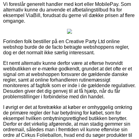
Vi foreslår generelt handler med kort eller MobilePay. Som
alternativ kunne du anvende et afbetalingstilbud fra for
eksempel ViaBill, forudsat du gerne vil dække prisen af flere
omgange.
Forinden folk bestiller på en Creative Party Ltd online
webshop burde de de facto betragte webshoppens regler,
dog er det normalt ikke særlig interessant.
Et nemt alternativ kunne derfor være at efterse hvorvidt
webbutikken er e-mærke godkendt, grundet at det ofte er et
signal om at webshoppen forsvarer de gældende danske
regler, samt at online forhandleren rutinemæssigt
monitoreres af fagfolk som er inde i de gældende regulativer.
Desuden giver det dig genvej til at få hjælp, når du får
problemstillinger i forbindelse med din handel.
I øvrigt er det at foretrække at køber er omhyggelig omkring
de primære regler der har betydning for købet, som for
eksempel hvilken ombytningsrettighed butikken benytter.
Derfor er det virkelig afgørende, at man stadig gemmer sin
ordremail, således man i fremtiden vil kunne eftervise sin
ordre af Cirkus Folieballon, hvad end du søger produkter til