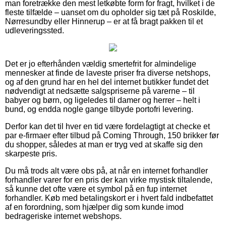
man foretrække den mest letkøbte form for fragt, hvilket i de
fleste tilfælde – uanset om du opholder sig tæt på Roskilde,
Nørresundby eller Hinnerup – er at få bragt pakken til et
udleveringssted.
Det er jo efterhånden vældig smertefrit for almindelige
mennesker at finde de laveste priser fra diverse netshops,
og af den grund har en hel del internet butikker fundet det
nødvendigt at nedsætte salgspriserne på varerne – til
babyer og børn, og ligeledes til damer og herrer – helt i
bund, og endda nogle gange tilbyde portofri levering.
Derfor kan det til hver en tid være fordelagtigt at checke et
par e-firmaer efter tilbud på Coming Through, 150 brikker før
du shopper, således at man er tryg ved at skaffe sig den
skarpeste pris.
Du må trods alt være obs på, at når en internet forhandler
forhandler varer for en pris der kan virke mystisk tiltalende,
så kunne det ofte være et symbol på en fup internet
forhandler. Køb med betalingskort er i hvert fald indbefattet
af en forordning, som hjælper dig som kunde imod
bedrageriske internet webshops.