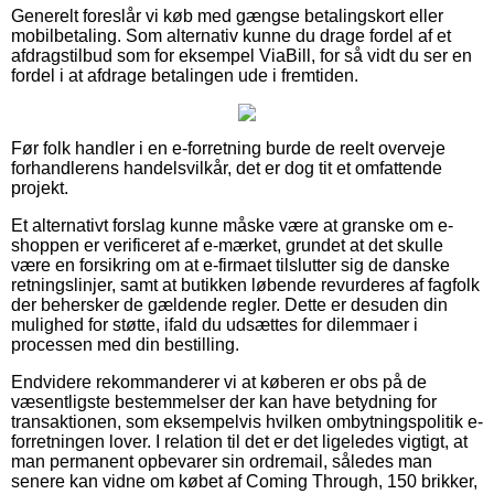
Generelt foreslår vi køb med gængse betalingskort eller
mobilbetaling. Som alternativ kunne du drage fordel af et
afdragstilbud som for eksempel ViaBill, for så vidt du ser en
fordel i at afdrage betalingen ude i fremtiden.
Før folk handler i en e-forretning burde de reelt overveje
forhandlerens handelsvilkår, det er dog tit et omfattende
projekt.
Et alternativt forslag kunne måske være at granske om e-
shoppen er verificeret af e-mærket, grundet at det skulle
være en forsikring om at e-firmaet tilslutter sig de danske
retningslinjer, samt at butikken løbende revurderes af fagfolk
der behersker de gældende regler. Dette er desuden din
mulighed for støtte, ifald du udsættes for dilemmaer i
processen med din bestilling.
Endvidere rekommanderer vi at køberen er obs på de
væsentligste bestemmelser der kan have betydning for
transaktionen, som eksempelvis hvilken ombytningspolitik e-
forretningen lover. I relation til det er det ligeledes vigtigt, at
man permanent opbevarer sin ordremail, således man
senere kan vidne om købet af Coming Through, 150 brikker,