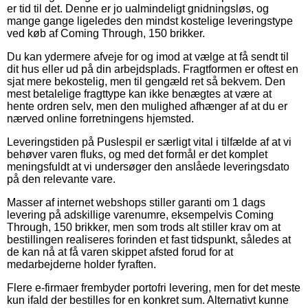
er tid til det. Denne er jo ualmindeligt gnidningsløs, og
mange gange ligeledes den mindst kostelige leveringstype
ved køb af Coming Through, 150 brikker.
Du kan ydermere afveje for og imod at vælge at få sendt til
dit hus eller ud på din arbejdsplads. Fragtformen er oftest en
sjat mere bekostelig, men til gengæld ret så bekvem. Den
mest betalelige fragttype kan ikke benægtes at være at
hente ordren selv, men den mulighed afhænger af at du er
nærved online forretningens hjemsted.
Leveringstiden på Puslespil er særligt vital i tilfælde af at vi
behøver varen fluks, og med det formål er det komplet
meningsfuldt at vi undersøger den anslåede leveringsdato
på den relevante vare.
Masser af internet webshops stiller garanti om 1 dags
levering på adskillige varenumre, eksempelvis Coming
Through, 150 brikker, men som trods alt stiller krav om at
bestillingen realiseres forinden et fast tidspunkt, således at
de kan nå at få varen skippet afsted forud for at
medarbejderne holder fyraften.
Flere e-firmaer frembyder portofri levering, men for det meste
kun ifald der bestilles for en konkret sum. Alternativt kunne