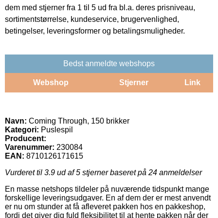
dem med stjerner fra 1 til 5 ud fra bl.a. deres prisniveau,
sortimentstørrelse, kundeservice, brugervenlighed,
betingelser, leveringsformer og betalingsmuligheder.
Bedst anmeldte webshops
Webshop
Stjerner
Link
Navn:
Coming Through, 150 brikker
Kategori:
Puslespil
Producent:
Varenummer:
230084
EAN:
8710126171615
Vurderet til
3.9
ud af 5 stjerner baseret på
24
anmeldelser
En masse netshops tildeler på nuværende tidspunkt mange
forskellige leveringsudgaver. En af dem der er mest anvendt
er nu om stunder at få afleveret pakken hos en pakkeshop,
fordi det giver dig fuld fleksibilitet til at hente pakken når der