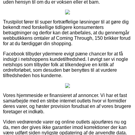
uden hensyn til om du er voksen eller et barn.
Trustpilot fører til super fortræffelige løsninger til at gøre dig
bekendt med forskellige tidligere konsumenters
betragtninger og derfor kan det anbefales, at du gennemgår
webbutikkens omtaler af Coming Through, 150 brikker forud
for at du færdiggør din shopping.
Facebook tilbyder ydermere evigt pæne chancer for at få
indsigt i netshoppens kundetilfredshed. I øvrigt ser vi nogle
netshops som tilbyder folk at tilkendegive en kritik af
ordreforløbet, som desuden bør benyttes til at vurdere
tilfredsheden hos kunderne.
Vores hjemmeside er finansieret af annoncer. Vi har et fast
samarbejde med en stribe internet outlets hvor vi formidler
deres varer, og høster provision forudsat en af vores brugere
foretager et indkøb.
Viden vedrørende varer og online outlets ajourføres nu og
da, men der gives ikke garantier imod korrektioner der kan
være udført siden nyligste opdatering af de anvendte data.