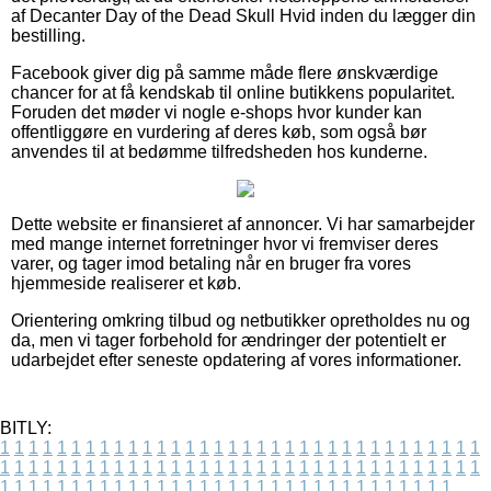
af Decanter Day of the Dead Skull Hvid inden du lægger din
bestilling.
Facebook giver dig på samme måde flere ønskværdige
chancer for at få kendskab til online butikkens popularitet.
Foruden det møder vi nogle e-shops hvor kunder kan
offentliggøre en vurdering af deres køb, som også bør
anvendes til at bedømme tilfredsheden hos kunderne.
Dette website er finansieret af annoncer. Vi har samarbejder
med mange internet forretninger hvor vi fremviser deres
varer, og tager imod betaling når en bruger fra vores
hjemmeside realiserer et køb.
Orientering omkring tilbud og netbutikker opretholdes nu og
da, men vi tager forbehold for ændringer der potentielt er
udarbejdet efter seneste opdatering af vores informationer.
BITLY:
1
1
1
1
1
1
1
1
1
1
1
1
1
1
1
1
1
1
1
1
1
1
1
1
1
1
1
1
1
1
1
1
1
1
1
1
1
1
1
1
1
1
1
1
1
1
1
1
1
1
1
1
1
1
1
1
1
1
1
1
1
1
1
1
1
1
1
1
1
1
1
1
1
1
1
1
1
1
1
1
1
1
1
1
1
1
1
1
1
1
1
1
1
1
1
1
1
1
1
1