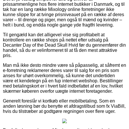
prissammenligne hos flere internet butikker i Danmark, og til
tak har en lang række Mixology online forretninger ikke
kunne slippe for at tvinge prisniveauet på en række af deres
varer – til drenge og piger, men også til mænd og kvinder –
helt i bund, og endda nogle gange yde fragtfri levering.
Til gengæld kan det alligevel vise sig profitabelt at
kontrollere en række shops på nettet efter udsalg på
Decanter Day of the Dead Skull Hvid før du gennemfører din
handel, så du er velinformeret til at få den mest attraktive
pris.
Man må ikke desto mindre være så påpasselig, at såfremt en
e-forretning reklamerer deres varer til salg for en pris som
anses for uhørt overkommelig, så kunne det undertiden
være et kendetegn på en fup internet webshop. Bestillinger
med betalingskort er i hvert fald indbefattet af en lov, hvilket
skærmer køberen overfor uægte internet foretagender.
Generelt foreslår vi kortkøb eller mobilbetaling. Som en
anden løsning bør du benytte et afdragstilbud som fx ViaBill,
hvis du tilstræber at godtgøre regningen over flere uger.