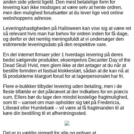
anden side yderst ligetil. Den mest betalelige form for
levering kan ikke modsiges at være selv at hente ordren,
men den mulighed forudsætter at du lever lige ved online
webshoppens adresse.
Leveringshastigheden på Halloween kan vise sig at være ret
så relevant hvis man har behov for ordren inden for få dage,
og derfor er det nemlig meningsfuldt at vi undersøger den
estimerede leveringsdato på den respektive vare.
En del internet firmaer yder 1 hverdags levering på deres
bedst sælgende produkter, eksempelvis Decanter Day of the
Dead Skull Hvid, men glem ikke at det antager at du når at
bestille forinden et fastsat klokkeslæt, sådan at de kan nå at
få produkterne klargjort forud for at lagerpersonalet har fri.
Flere e-butikker tilbyder levering uden betaling, men i de
fleste tilfælde er det påkrævet at der indkøbes for en præcis
sum. Ellers bør du tage den mindst kostelige fragtmulighed,
som tit – uanset om man opholder sig tæt på Fredericia,
Lillerød eller Humlebæk – vil være at få fragtmanden til at
køre din bestilling til et afhentningssted.
Det er jo vældig simpelt for alle og enhver at