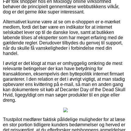
Før folk shopper hos en Mixology online virksomhed
behøver de principielt gennemlæse webbutikkens vilkår,
dog er det gerne ikke super interessant.
Alternativet kunne være at se om e-shoppen er e-mærket
medlem, fordi det bør være en indikator for at internet
selskabet lever op til de danske love, samt at butikken
løbende tilses af eksperter som har meget erfaring med de
gældende regler. Derudover tilbydes du genvej til support,
når du skulle få vanskeligheder i forbindelse med din
handel.
I øvrigt er det klogt at man er omhyggelig omkring de mest
relevante betingelser der kan have betydning for
transaktionen, eksempelvis den byttepolitik internet firmaet
garanterer. I den relation er det i øvrigt vigtigt, at man stadig
opbevarer ens kvittering på e-mail, så man en anden gang
kan dokumentere sit køb af Decanter Day of the Dead Skull
Hvid, ligegyldigt om man søger produkter til en pige eller
dreng.
Trustpilot medfører faktisk pålidelige muligheder for at læse
en stor portion tidligere kunders bedømmelser og herved er
det prisværdigt, at du efterforsker netshoppens anmeldelser