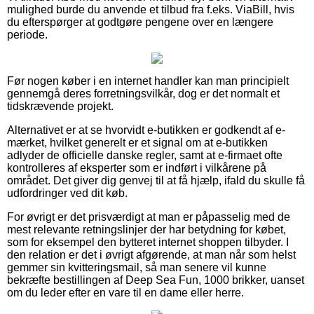
mulighed burde du anvende et tilbud fra f.eks. ViaBill, hvis
du efterspørger at godtgøre pengene over en længere
periode.
Før nogen køber i en internet handler kan man principielt
gennemgå deres forretningsvilkår, dog er det normalt et
tidskrævende projekt.
Alternativet er at se hvorvidt e-butikken er godkendt af e-
mærket, hvilket generelt er et signal om at e-butikken
adlyder de officielle danske regler, samt at e-firmaet ofte
kontrolleres af eksperter som er indført i vilkårene på
området. Det giver dig genvej til at få hjælp, ifald du skulle få
udfordringer ved dit køb.
For øvrigt er det prisværdigt at man er påpasselig med de
mest relevante retningslinjer der har betydning for købet,
som for eksempel den bytteret internet shoppen tilbyder. I
den relation er det i øvrigt afgørende, at man når som helst
gemmer sin kvitteringsmail, så man senere vil kunne
bekræfte bestillingen af Deep Sea Fun, 1000 brikker, uanset
om du leder efter en vare til en dame eller herre.