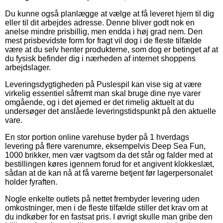
Du kunne også planlægge at vælge at få leveret hjem til dig
eller til dit arbejdes adresse. Denne bliver godt nok en
anelse mindre prisbillig, men endda i høj grad nem. Den
mest prisbevidste form for fragt vil dog i de fleste tilfælde
være at du selv henter produkterne, som dog er betinget af at
du fysisk befinder dig i nærheden af internet shoppens
arbejdslager.
Leveringsdygtigheden på Puslespil kan vise sig at være
virkelig essentiel såfremt man skal bruge dine nye varer
omgående, og i det øjemed er det rimelig aktuelt at du
undersøger det anslåede leveringstidspunkt på den aktuelle
vare.
En stor portion online varehuse byder på 1 hverdags
levering på flere varenumre, eksempelvis Deep Sea Fun,
1000 brikker, men vær vagtsom da det står og falder med at
bestillingen køres igennem forud for et angivent klokkeslæt,
sådan at de kan nå at få varerne betjent før lagerpersonalet
holder fyraften.
Nogle enkelte outlets på nettet frembyder levering uden
omkostninger, men i de fleste tilfælde stiller det krav om at
du indkøber for en fastsat pris. I øvrigt skulle man gribe den