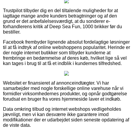
Trustpilot tilbyder dig en del tiltalende muligheder for at
iagttage mange andre kunders betragtninger og af den
grund er det anbefalelsesværdigt, at du sonderer e-
forhandlerens kritik af Deep Sea Fun, 1000 brikker før du
bestiller.
Facebook frembyder lignende absolut fordelagtige løsninger
til at få indtryk af online webshoppens popularitet. Herinde er
der nogle internet butikker som tilbyder kunderne at
frembringe en bedømmelse af deres køb, hvilket lige så vel
kan tages i brug til at få et indblik i kundernes tilfredshed.
Websitet er finansieret af annonceindtægter. Vi har
samarbejder med nogle forskellige online varehuse når vi
formidler virksomhedernes produkter, og opnår godtgørelse
forudsat en bruger fra vores hjemmeside laver et indkøb.
Data omkring tilbud og internet webshops vedligeholdes
jævnligt, men vi kan desværre ikke garantere imod
modifikationer der er udarbejdet siden seneste opdatering af
de viste data.