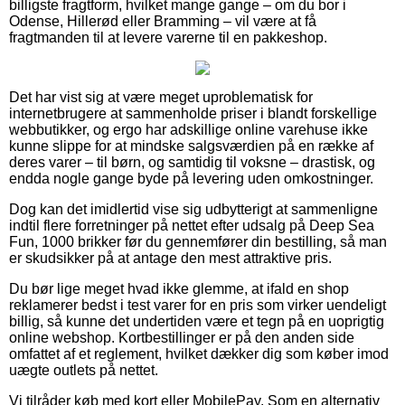
billigste fragtform, hvilket mange gange – om du bor i
Odense, Hillerød eller Bramming – vil være at få
fragtmanden til at levere varerne til en pakkeshop.
Det har vist sig at være meget uproblematisk for
internetbrugere at sammenholde priser i blandt forskellige
webbutikker, og ergo har adskillige online varehuse ikke
kunne slippe for at mindske salgsværdien på en række af
deres varer – til børn, og samtidig til voksne – drastisk, og
endda nogle gange byde på levering uden omkostninger.
Dog kan det imidlertid vise sig udbytterigt at sammenligne
indtil flere forretninger på nettet efter udsalg på Deep Sea
Fun, 1000 brikker før du gennemfører din bestilling, så man
er skudsikker på at antage den mest attraktive pris.
Du bør lige meget hvad ikke glemme, at ifald en shop
reklamerer bedst i test varer for en pris som virker uendeligt
billig, så kunne det undertiden være et tegn på en uoprigtig
online webshop. Kortbestillinger er på den anden side
omfattet af et reglement, hvilket dækker dig som køber imod
uægte outlets på nettet.
Vi tilråder køb med kort eller MobilePay. Som en alternativ