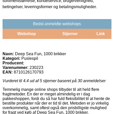
sortimentstørrelse, kundeservice, brugervenlighed,
betingelser, leveringsformer og betalingsmuligheder.
Bedst anmeldte webshops
Webshop
Stjerner
Link
Navn:
Deep Sea Fun, 1000 brikker
Kategori:
Puslespil
Producent:
Varenummer:
230223
EAN:
8710126170793
Vurderet til
4.4
ud af 5 stjerner baseret på
30
anmeldelser
Temmelig mange online shops tilbyder til alt held flere
fragtmetoder. En der er meget almindelig er i dag
pakkeshoppen, fordi du så har fuld fleksibilitet til at hente de
bestilte produkter når der er tid til det. Metoden er jo virkelig
overkommelig, samt oftest også den prisbilligste mulighed
for fragt ved køb af Deep Sea Fun, 1000 brikker.