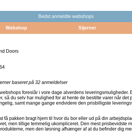
Bedst anmeldte webshops
Webshop
Stjerner
nd Doors
64
jerner baseret på
32
anmeldelser
ebshops foreslår i vore dage alverdens leveringsmuligheder. E
r, så du selv har mulighed for at hente de bestilte varer når det 
ængelig, samt mange gange endvidere den prisbilligste levering
 få pakken bragt hjem til hvor du bor eller ud på din arbejdspla
ret, men tillige temmelig ukompliceret. Den mest prisbevidste mu
produkterne, men den løsning afhænger af at du befinder dig med 