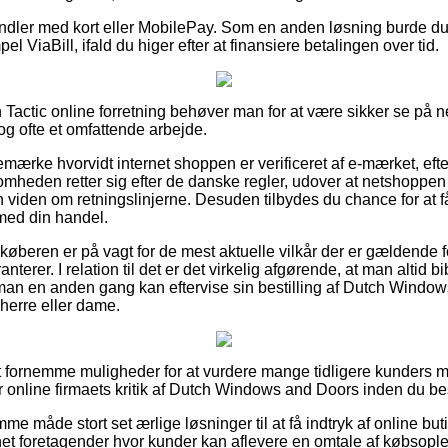
handler med kort eller MobilePay. Som en anden løsning burde d
l ViaBill, ifald du higer efter at finansiere betalingen over tid.
Tactic online forretning behøver man for at være sikker se på
dog ofte et omfattende arbejde.
bemærke hvorvidt internet shoppen er verificeret af e-mærket, efte
ksomheden retter sig efter de danske regler, udover at netshoppe
viden om retningslinjerne. Desuden tilbydes du chance for at få
med din handel.
t køberen er på vagt for de mest aktuelle vilkår der er gældende f
anterer. I relation til det er det virkelig afgørende, at man altid b
 man en anden gang kan eftervise sin bestilling af Dutch Window
 herre eller dame.
elt fornemme muligheder for at vurdere mange tidligere kunders m
r online firmaets kritik af Dutch Windows and Doors inden du best
e måde stort set ærlige løsninger til at få indtryk af online but
rnet foretagender hvor kunder kan aflevere en omtale af købsople