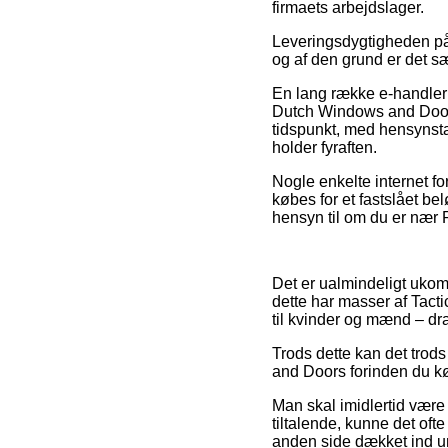
firmaets arbejdslager.
Leveringsdygtigheden på P
og af den grund er det sæ
En lang række e-handler
Dutch Windows and Doors,
tidspunkt, med hensynstag
holder fyraften.
Nogle enkelte internet f
købes for et fastslået bel
hensyn til om du er nær R
Det er ualmindeligt ukomp
dette har masser af Tacti
til kvinder og mænd – dr
Trods dette kan det trod
and Doors forinden du købe
Man skal imidlertid være 
tiltalende, kunne det oft
anden side dækket ind und