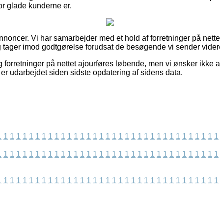
vor glade kunderne er.
nnoncer. Vi har samarbejder med et hold af forretninger på nette
g tager imod godtgørelse forudsat de besøgende vi sender videre
forretninger på nettet ajourføres løbende, men vi ønsker ikke a
 er udarbejdet siden sidste opdatering af sidens data.
1
1
1
1
1
1
1
1
1
1
1
1
1
1
1
1
1
1
1
1
1
1
1
1
1
1
1
1
1
1
1
1
1
1
1
1
1
1
1
1
1
1
1
1
1
1
1
1
1
1
1
1
1
1
1
1
1
1
1
1
1
1
1
1
1
1
1
1
1
1
1
1
1
1
1
1
1
1
1
1
1
1
1
1
1
1
1
1
1
1
1
1
1
1
1
1
1
1
1
1
1
1
1
1
1