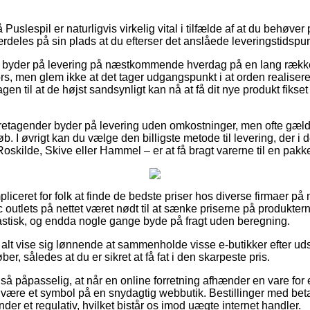
uslespil er naturligvis virkelig vital i tilfælde af at du behø
rdeles på sin plads at du efterser det anslåede leveringstidspu
 byder på levering på næstkommende hverdag på en lang række
 men glem ikke at det tager udgangspunkt i at orden realiseres
en til at de højst sandsynligt kan nå at få dit nye produkt fikset 
oretagender byder på levering uden omkostninger, men ofte gæld
øb. I øvrigt kan du vælge den billigste metode til levering, der i d
oskilde, Skive eller Hammel – er at få bragt varerne til en pak
liceret for folk at finde de bedste priser hos diverse firmaer på 
c outlets på nettet været nødt til at sænke priserne på produktern
astisk, og endda nogle gange byde på fragt uden beregning.
s alt vise sig lønnende at sammenholde visse e-butikker efter 
r, således at du er sikret at få fat i den skarpeste pris.
så påpasselig, at når en online forretning afhænder en vare for 
e være et symbol på en snydagtig webbutik. Bestillinger med bet
er et regulativ, hvilket bistår os imod uægte internet handler.