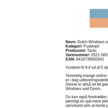
Navn:
Dutch Windows a
Kategori:
Puslespil
Producent:
Tactic
Varenummer:
0521-582
EAN:
6416739582641
Vurderet til
4.4
ud af 5 st
Temmelig mange online w
er i dag udleveringsstede
Denne er altså ret let g
Windows and Doors.
Du kan også foretrække at
jævnligt en sjat mere peb
utvivlsomt selv at hente 