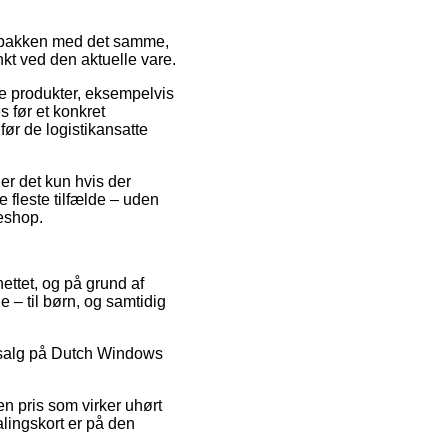
ver pakken med det samme,
nkt ved den aktuelle vare.
 produkter, eksempelvis
 før et konkret
før de logistikansatte
er det kun hvis der
e fleste tilfælde – uden
keshop.
nettet, og på grund af
e – til børn, og samtidig
udsalg på Dutch Windows
en pris som virker uhørt
alingskort er på den