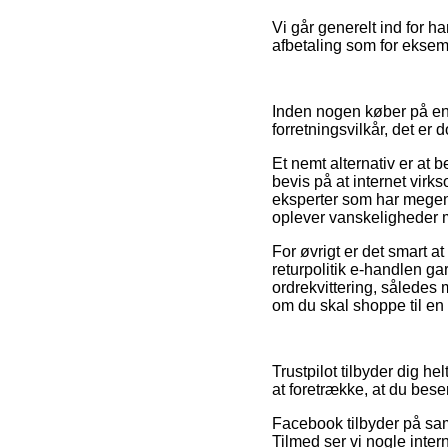
Vi går generelt ind for 
afbetaling som for eksempe
Inden nogen køber på en 
forretningsvilkår, det er 
Et nemt alternativ er at 
bevis på at internet vir
eksperter som har megen 
oplever vanskeligheder 
For øvrigt er det smart a
returpolitik e-handlen gar
ordrekvittering, således
om du skal shoppe til en
Trustpilot tilbyder dig h
at foretrække, at du bese
Facebook tilbyder på samm
Tilmed ser vi nogle inte