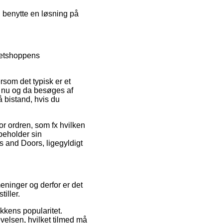
u benytte en løsning på
 netshoppens
rsom det typisk er et
n nu og da besøges af
 bistand, hvis du
or ordren, som fx hvilken
ibeholder sin
s and Doors, ligegyldigt
eninger og derfor er det
iller.
ikkens popularitet.
velsen, hvilket tilmed må