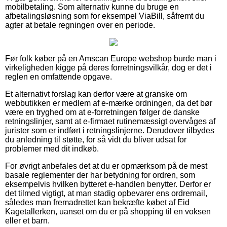
mobilbetaling. Som alternativ kunne du bruge en
afbetalingsløsning som for eksempel ViaBill, såfremt du
agter at betale regningen over en periode.
Før folk køber på en Amscan Europe webshop burde man i
virkeligheden kigge på deres forretningsvilkår, dog er det i
reglen en omfattende opgave.
Et alternativt forslag kan derfor være at granske om
webbutikken er medlem af e-mærke ordningen, da det bør
være en tryghed om at e-forretningen følger de danske
retningslinjer, samt at e-firmaet rutinemæssigt overvåges af
jurister som er indført i retningslinjerne. Derudover tilbydes
du anledning til støtte, for så vidt du bliver udsat for
problemer med dit indkøb.
For øvrigt anbefales det at du er opmærksom på de mest
basale reglementer der har betydning for ordren, som
eksempelvis hvilken bytteret e-handlen benytter. Derfor er
det tilmed vigtigt, at man stadig opbevarer ens ordremail,
således man fremadrettet kan bekræfte købet af Eid
Kagetallerken, uanset om du er på shopping til en voksen
eller et barn.