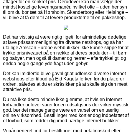
aftager for en konkret pris. Derudover kan man vælge den
mindst kostelige leveringsmanér, hvilket ofte – uden hensyn
til om du bor tæt på Hørsholm, Skanderborg eller Helsinge –
vil blive at få dem til at levere produkterne til en pakkeshop.
Det har vist sig at være rigtig ligetil for almindelige dødelige
at lave prissammenligning fra diverse netshops, og så har
utallige Amscan Europe webbutikker ikke kunne slippe for at
trykke prisniveauet på en række af deres produkter – til børn
og babyer, men også til damer og herrer – eftertrykkeligt, og
endda nogle gange yde fragt uden gebyr.
Det kan imidlertid blive gavnligt at udforske diverse internet
webshops efter tilbud på Eid Kagetallerken før du placerer
ordren, således at du er skråsikker på at skaffe sig den mest
attraktive pris.
Du må ikke desto mindre ikke glemme, at hvis en internet
forhandler udlover varer for en udsalgspris der virker mystisk
god, bør det mange gange være en varsel om en uærlig
online virksomhed. Bestillinger med kort er dog indbefattet af
et lovbud, som redder dig imod uærlige internet butikker.
Vi går generelt ind for bestillinger med betalingskort eller