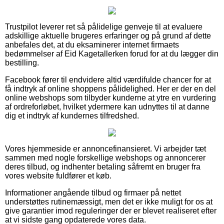
Trustpilot leverer ret så pålidelige genveje til at evaluere
adskillige aktuelle brugeres erfaringer og på grund af dette
anbefales det, at du eksaminerer internet firmaets
bedømmelser af Eid Kagetallerken forud for at du lægger din
bestilling.
Facebook fører til endvidere altid værdifulde chancer for at
få indtryk af online shoppens pålidelighed. Her er der en del
online webshops som tilbyder kunderne at ytre en vurdering
af ordreforløbet, hvilket ydermere kan udnyttes til at danne
dig et indtryk af kundernes tilfredshed.
Vores hjemmeside er annoncefinansieret. Vi arbejder tæt
sammen med nogle forskellige webshops og annoncerer
deres tilbud, og indhenter betaling såfremt en bruger fra
vores website fuldfører et køb.
Informationer angående tilbud og firmaer på nettet
understøttes rutinemæssigt, men det er ikke muligt for os at
give garantier imod reguleringer der er blevet realiseret efter
at vi sidste gang opdaterede vores data.