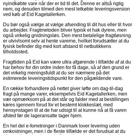
nyindkøbte vare når der er tid til det. Denne er altså rigtig
nem, og desuden tilmed den mest letkøbte leveringsversion
ved køb af Eid Kagetallerken.
Du bør også vælge at vælge afsending til dit hus eller til hvor
du arbejder. Fragtmetoden bliver typisk et hak dyrere, men
også virkelig gnidningsløs. Den mest betalelige fragtløsning
er utvivlsomt selv at hente varerne, hvilket forudsætter at du
fysisk befinder dig med kort afstand til netbutikkens
tilholdssted.
Fragttiden på Eid kan være ultra afgørende i tilfælde af at du
har behov for din ordre inden for få dage, så af den grund er
det virkelig meningsfuldt at du ser nærmere på det
estimerede leveringstidspunkt for den pågældende vare.
En række forhandlere på nettet giver løfte om dag-til-dag
fragt på mange varer, eksempelvis Eid Kagetallerken, men
vær opmærksom på at det står og falder med at bestillingen
køres igennem forud for et bestemt klokkeslæt, med
hensynstagen til at de har udsigt til at kunne nå at få varen
afsted før de lageransatte tager hjem.
En hel del e-forretninger i Danmark lover levering uden
omkostninger, men i de fleste tilfælde er det forudsat at du