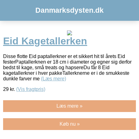
Danmarksdysten.dk
Eid Kagetallerken
Disse flotte Eid paptallerkner er et sikkert hit til årets Eid
festerPaptallerknen er 18 cm i diameter og egner sig derfor
bedst til kage, små treats og hapsereDu får 8 Eid
kagetallerkner i hver pakkeTallerknerne er i de smukkeste
dunkle farver me
(Læs mere)
29
kr.
(Vis fragtpris)
Læs mere »
Køb nu »