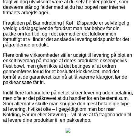
fragt vil dog utvivlsomt være at du selv henter pakken, som
desværre står og falder med at du har bopæl nær internet
firmaets arbejdslager.
Fragttiden på Barindretning | Køl | Ølspande er selvfølgelig
vældig udslagsgivende forudsat man har behov for din
pakke om kort tid, og i det øjemed er det fuldkommen
fornuftigt at vi finder det anslåede leveringstidspunkt for det
pågældende produkt.
Flere online virksomheder stiller udsigt til levering på blot en
enkelt hverdag på mange af deres produkter, eksempelvis
Fest bowl, men glem ikke at det betinges af at ordren
gennemføres forud for et besluttet klokkeslæt, med det
formål at de garanteret kan nå at få varerne klargjort før de
pakkeansatte får fri.
Indtil flere forhandlere på nettet sikrer levering uden betaling,
men ofte er det påkrævet at du handler for en bestemt sum.
Som alternativ skulle man snuppe den mest betalelige type
af levering, hvilket ofte – ligegyldigt om man bor nær
Kolding, Farum eller Støvring – vil blive at få fragtmanden til
at levere dine produkter til en pakkeshop.