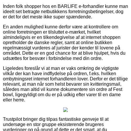
Inden folk shopper hos en BARLIFE e-forhandler kunne man
ideelt set betragte netbutikkens forretningsbetingelser, dog
er det for det meste ikke super spændende.
En anden mulighed kunne derfor være at kontrollere om
online forretningen er tilsluttet e-mærket, hvilket
almindeligvis er en tilkendegivelse af at internet shoppen
opretholder de danske regler, samt at online butikken
regelmæssigt vurderes af jurister der kender til lovene på
området. Dette er en god chance for at blive hjulpet, hvis du
udsættes for besvær i forbindelse med din ordre.
Ligeledes foreslår vi at man er vaks omkring de vigtigste
vilkår der kan have indflydelse på ordren, f.eks. hvilken
ombytningsret internet forhandleren lover. Derfor er det tillige
relevant, at man når som helst bevarer sin kvitteringsmail,
således man altid vil kunne dokumentere sin ordre af Fest
bowl, ligegyldigt om du er på udkig efter varer til en dame
eller herre.
Trustpilot bringer dig tilpas fantastiske genveje til at
undersøge en stor gruppe eksisterende brugeres
vurderinger og på grund af dette er det smart, at du