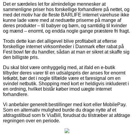
Det er særdeles let for almindelige mennesker at
sammenligne priser hos forskellige forhandlere på nettet, og
med det motiv har de fleste BARLIFE internet varehuse ikke
kunne lade være med at nedsætte priserne på mange af
deres produkter – til babyer og børn, og samtidig til kvinder
og mænd – enormt, og endda nogle gange præstere fri fragt.
Trods dette kan det alligevel blive profitabelt at efterse
forskellige internet virksomheder i Danmark efter rabat på
Fest bowl før du handler, sådan at man er sikret at skaffe sig
den billigste pris.
Du skal blot være omhyggelig med, at ifald en e-butik
tilbyder deres varer til en udsalgspris der anses for enormt
letkøbt, bør det i nogle tilfælde være et faresignal om en
svindel netbutik. Shopping med kort er heldigvis inkluderet i
en ordning, hvilket bistår køber imod uægte internet
forhandlere.
Vi anbefaler generelt bestillinger med kort eller MobilePay.
Som en alternativ mulighed burde du drage nytte af et
afdragstilbud som fx ViaBill, forudsat du tilstræber at afdrage
regningen over en periode.