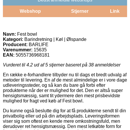
Webshop
Stjerner
Link
Navn:
Fest bowl
Kategori:
Barindretning | Køl | Ølspande
Producent:
BARLIFE
Varenummer:
15635
EAN:
5055736968181
Vurderet til
4.2
ud af 5 stjerner baseret på
38
anmeldelser
En række e-forhandlere tilbyder nu til dags et bredt udvalg af
metoder til levering. En af de mest almindelige er i vore dage
udleveringssteder, og så kan du bare gå forbi efter
produkterne når der er mulighed for det. Den er altså super
hensigtsmæssig, samt tit ydermere den mest prisbevidste
mulighed for fragt ved køb af Fest bowl.
Du kunne også beslutte dig for at få produkterne sendt til din
privatbolig eller ud på din arbejdsplads. Leveringsformen
viser sig som oftest en kende mere omkostningsfuld, men
derudover ret hensigtsmæssig. Den mest letkøbte form for