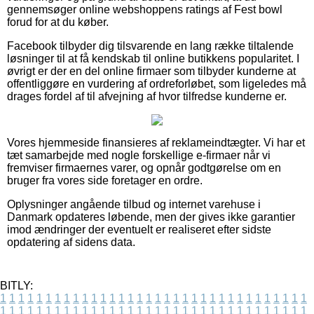
gennemsøger online webshoppens ratings af Fest bowl
forud for at du køber.
Facebook tilbyder dig tilsvarende en lang række tiltalende
løsninger til at få kendskab til online butikkens popularitet. I
øvrigt er der en del online firmaer som tilbyder kunderne at
offentliggøre en vurdering af ordreforløbet, som ligeledes må
drages fordel af til afvejning af hvor tilfredse kunderne er.
Vores hjemmeside finansieres af reklameindtægter. Vi har et
tæt samarbejde med nogle forskellige e-firmaer når vi
fremviser firmaernes varer, og opnår godtgørelse om en
bruger fra vores side foretager en ordre.
Oplysninger angående tilbud og internet varehuse i
Danmark opdateres løbende, men der gives ikke garantier
imod ændringer der eventuelt er realiseret efter sidste
opdatering af sidens data.
BITLY:
1
1
1
1
1
1
1
1
1
1
1
1
1
1
1
1
1
1
1
1
1
1
1
1
1
1
1
1
1
1
1
1
1
1
1
1
1
1
1
1
1
1
1
1
1
1
1
1
1
1
1
1
1
1
1
1
1
1
1
1
1
1
1
1
1
1
1
1