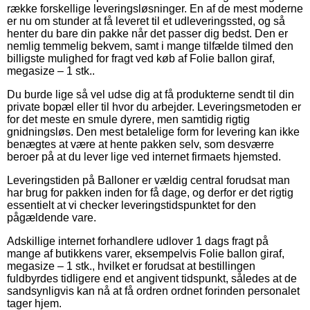
række forskellige leveringsløsninger. En af de mest moderne
er nu om stunder at få leveret til et udleveringssted, og så
henter du bare din pakke når det passer dig bedst. Den er
nemlig temmelig bekvem, samt i mange tilfælde tilmed den
billigste mulighed for fragt ved køb af Folie ballon giraf,
megasize – 1 stk..
Du burde lige så vel udse dig at få produkterne sendt til din
private bopæl eller til hvor du arbejder. Leveringsmetoden er
for det meste en smule dyrere, men samtidig rigtig
gnidningsløs. Den mest betalelige form for levering kan ikke
benægtes at være at hente pakken selv, som desværre
beroer på at du lever lige ved internet firmaets hjemsted.
Leveringstiden på Balloner er vældig central forudsat man
har brug for pakken inden for få dage, og derfor er det rigtig
essentielt at vi checker leveringstidspunktet for den
pågældende vare.
Adskillige internet forhandlere udlover 1 dags fragt på
mange af butikkens varer, eksempelvis Folie ballon giraf,
megasize – 1 stk., hvilket er forudsat at bestillingen
fuldbyrdes tidligere end et angivent tidspunkt, således at de
sandsynligvis kan nå at få ordren ordnet forinden personalet
tager hjem.