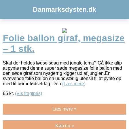
Danmarksdysten.dk
Folie ballon giraf, megasize
– 1 stk.
Skal der holdes fødselsdag med jungle tema? Gå ikke glip
at pynte med denne super søde megasize folie ballon med
den søde giraf som nysgerrig kigger ud af junglen.En
svævende folie ballon en uundværlig utensil til at pynte op
med til børnefødseldag. Den
(Læs mere)
65
kr.
(Vis fragtpris)
Læs mere »
Køb nu »