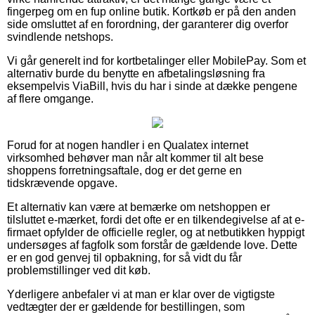
fingerpeg om en fup online butik. Kortkøb er på den anden
side omsluttet af en forordning, der garanterer dig overfor
svindlende netshops.
Vi går generelt ind for kortbetalinger eller MobilePay. Som et
alternativ burde du benytte en afbetalingsløsning fra
eksempelvis ViaBill, hvis du har i sinde at dække pengene
af flere omgange.
Forud for at nogen handler i en Qualatex internet
virksomhed behøver man når alt kommer til alt bese
shoppens forretningsaftale, dog er det gerne en
tidskrævende opgave.
Et alternativ kan være at bemærke om netshoppen er
tilsluttet e-mærket, fordi det ofte er en tilkendegivelse af at e-
firmaet opfylder de officielle regler, og at netbutikken hyppigt
undersøges af fagfolk som forstår de gældende love. Dette
er en god genvej til opbakning, for så vidt du får
problemstillinger ved dit køb.
Yderligere anbefaler vi at man er klar over de vigtigste
vedtægter der er gældende for bestillingen, som