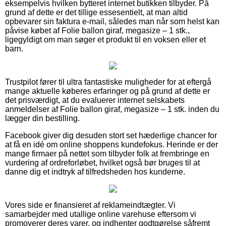
eksempelvis hvilken bytteret internet butikken tilbyder. På
grund af dette er det tillige essesentielt, at man altid
opbevarer sin faktura e-mail, således man når som helst kan
påvise købet af Folie ballon giraf, megasize – 1 stk.,
ligegyldigt om man søger et produkt til en voksen eller et
barn.
Trustpilot fører til ultra fantastiske muligheder for at eftergå
mange aktuelle køberes erfaringer og på grund af dette er
det prisværdigt, at du evaluerer internet selskabets
anmeldelser af Folie ballon giraf, megasize – 1 stk. inden du
lægger din bestilling.
Facebook giver dig desuden stort set hæderlige chancer for
at få en idé om online shoppens kundefokus. Herinde er der
mange firmaer på nettet som tilbyder folk at frembringe en
vurdering af ordreforløbet, hvilket også bør bruges til at
danne dig et indtryk af tilfredsheden hos kunderne.
Vores side er finansieret af reklameindtægter. Vi
samarbejder med utallige online varehuse eftersom vi
promoverer deres varer, og indhenter godtgørelse såfremt