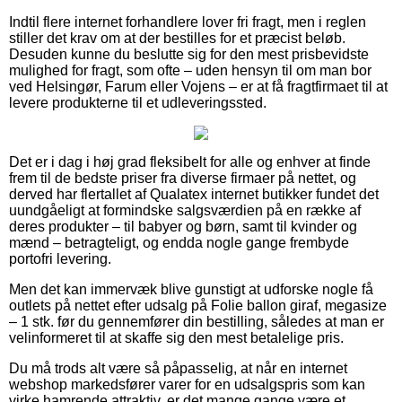
Indtil flere internet forhandlere lover fri fragt, men i reglen
stiller det krav om at der bestilles for et præcist beløb.
Desuden kunne du beslutte sig for den mest prisbevidste
mulighed for fragt, som ofte – uden hensyn til om man bor
ved Helsingør, Farum eller Vojens – er at få fragtfirmaet til at
levere produkterne til et udleveringssted.
Det er i dag i høj grad fleksibelt for alle og enhver at finde
frem til de bedste priser fra diverse firmaer på nettet, og
derved har flertallet af Qualatex internet butikker fundet det
uundgåeligt at formindske salgsværdien på en række af
deres produkter – til babyer og børn, samt til kvinder og
mænd – betragteligt, og endda nogle gange frembyde
portofri levering.
Men det kan immervæk blive gunstigt at udforske nogle få
outlets på nettet efter udsalg på Folie ballon giraf, megasize
– 1 stk. før du gennemfører din bestilling, således at man er
velinformeret til at skaffe sig den mest betalelige pris.
Du må trods alt være så påpasselig, at når en internet
webshop markedsfører varer for en udsalgspris som kan
virke hamrende attraktiv, er det mange gange være et