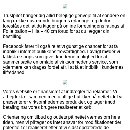
Trustpilot bringer dig altid belejlige genveje til at sondere en
lang række nuværende brugeres erfaringer og derfor
foreslåes det, at du kigger på online forretningens ratings af
Folie ballon – lilla – 40 cm forud for at du lægger din
bestilling.
Facebook fører til også relativt gunstige chancer for at få
indblik i internet butikkens troværdighed. I øvrigt møder vi
faktisk e-shops som giver kunderne mulighed for at
sammensætte en omtale af virksomhedens service, som
ydermere kan drages fordel af til at få et indblik i kundernes
tilfredshed.
Vores website er finansieret af indtægter fra reklamer. Vi
arbejder tæt sammen med utallige butikker på nettet idet vi
præsenterer virksomhedernes produkter, og tager imod
betaling når vores brugere realiserer et køb.
Orientering om tilbud og outlets på nettet værnes om hele
tiden, men vi påtager os intet ansvar for modifikationer der
potentielt er realiseret efter at vi sidst opdaterede de