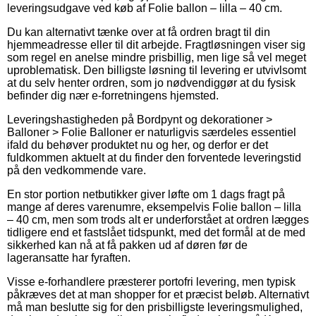
leveringsudgave ved køb af Folie ballon – lilla – 40 cm.
Du kan alternativt tænke over at få ordren bragt til din
hjemmeadresse eller til dit arbejde. Fragtløsningen viser sig
som regel en anelse mindre prisbillig, men lige så vel meget
uproblematisk. Den billigste løsning til levering er utvivlsomt
at du selv henter ordren, som jo nødvendiggør at du fysisk
befinder dig nær e-forretningens hjemsted.
Leveringshastigheden på Bordpynt og dekorationer >
Balloner > Folie Balloner er naturligvis særdeles essentiel
ifald du behøver produktet nu og her, og derfor er det
fuldkommen aktuelt at du finder den forventede leveringstid
på den vedkommende vare.
En stor portion netbutikker giver løfte om 1 dags fragt på
mange af deres varenumre, eksempelvis Folie ballon – lilla
– 40 cm, men som trods alt er underforstået at ordren lægges
tidligere end et fastslået tidspunkt, med det formål at de med
sikkerhed kan nå at få pakken ud af døren før de
lageransatte har fyraften.
Visse e-forhandlere præsterer portofri levering, men typisk
påkræves det at man shopper for et præcist beløb. Alternativt
må man beslutte sig for den prisbilligste leveringsmulighed,