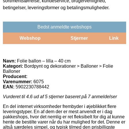
sortimentstørrelse, kundeservice, brugervenlighed,
betingelser, leveringsformer og betalingsmuligheder.
Bedst anmeldte webshops
Webshop
Stjerner
Link
Navn:
Folie ballon – lilla – 40 cm
Kategori:
Bordpynt og dekorationer > Balloner > Folie
Balloner
Producent:
Varenummer:
6075
EAN:
5902230788442
Vurderet til
4.6
ud af 5 stjerner baseret på
7
anmeldelser
En del internet virksomheder frembyder i øjeblikket flere
leveringstyper. En af dem der er mest anvendt er i dag
pakkeshops, hvor det nemlig er ret fleksibelt for dig at kunne
hente de bestilte varer når du har mulighed for det. Denne er
altså særdeles simpel, og typisk tilmed den prisbilligste