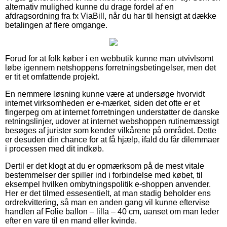
alternativ mulighed kunne du drage fordel af en
afdragsordning fra fx ViaBill, når du har til hensigt at dække
betalingen af flere omgange.
Forud for at folk køber i en webbutik kunne man utvivlsomt
løbe igennem netshoppens forretningsbetingelser, men det
er tit et omfattende projekt.
En nemmere løsning kunne være at undersøge hvorvidt
internet virksomheden er e-mærket, siden det ofte er et
fingerpeg om at internet forretningen understøtter de danske
retningslinjer, udover at internet webshoppen rutinemæssigt
besøges af jurister som kender vilkårene på området. Dette
er desuden din chance for at få hjælp, ifald du får dilemmaer
i processen med dit indkøb.
Dertil er det klogt at du er opmærksom på de mest vitale
bestemmelser der spiller ind i forbindelse med købet, til
eksempel hvilken ombytningspolitik e-shoppen anvender.
Her er det tilmed essesentielt, at man stadig beholder ens
ordrekvittering, så man en anden gang vil kunne eftervise
handlen af Folie ballon – lilla – 40 cm, uanset om man leder
efter en vare til en mand eller kvinde.