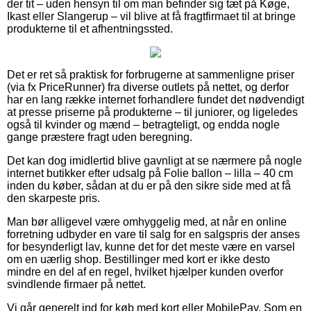
der tit – uden hensyn til om man befinder sig tæt på Køge,
Ikast eller Slangerup – vil blive at få fragtfirmaet til at bringe
produkterne til et afhentningssted.
Det er ret så praktisk for forbrugerne at sammenligne priser
(via fx PriceRunner) fra diverse outlets på nettet, og derfor
har en lang række internet forhandlere fundet det nødvendigt
at presse priserne på produkterne – til juniorer, og ligeledes
også til kvinder og mænd – betragteligt, og endda nogle
gange præstere fragt uden beregning.
Det kan dog imidlertid blive gavnligt at se nærmere på nogle
internet butikker efter udsalg på Folie ballon – lilla – 40 cm
inden du køber, sådan at du er på den sikre side med at få
den skarpeste pris.
Man bør alligevel være omhyggelig med, at når en online
forretning udbyder en vare til salg for en salgspris der anses
for besynderligt lav, kunne det for det meste være en varsel
om en uærlig shop. Bestillinger med kort er ikke desto
mindre en del af en regel, hvilket hjælper kunden overfor
svindlende firmaer på nettet.
Vi går generelt ind for køb med kort eller MobilePay. Som en