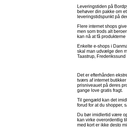
Leveringstiden på Bordpy
behøver din pakke om et ø
leveringstidspunkt på de
Flere internet shops giv
men som trods alt beroer 
kan nå at få produkterne e
Enkelte e-shops i Danmark
skal man udvælge den mes
Taastrup, Frederikssund e
Det er efterhånden ekstr
tværs af internet butikke
prisniveauet på deres pro
gange love gratis fragt.
Til gengæld kan det imidl
forud for at du shopper, s
Du bør imidlertid være o
kan virke overordentlig 
med kort er ikke desto m