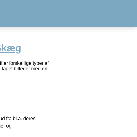
 Skæg
ler forskellige typer af
å taget billeder med en
 fra bl.a. deres
mer og