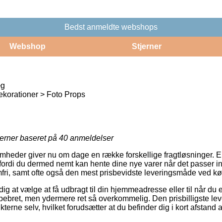
Bedst anmeldte webshops
Webshop
Stjerner
æg
korationer > Foto Props
jerner baseret på
40
anmeldelser
omheder giver nu om dage en række forskellige fragtløsninger. En
fordi du dermed nemt kan hente dine nye varer når det passer i
fri, samt ofte også den mest prisbevidste leveringsmåde ved k
 at vælge at få udbragt til din hjemmeadresse eller til når du 
 pebret, men ydermere ret så overkommelig. Den prisbilligste lev
kterne selv, hvilket forudsætter at du befinder dig i kort afstand 