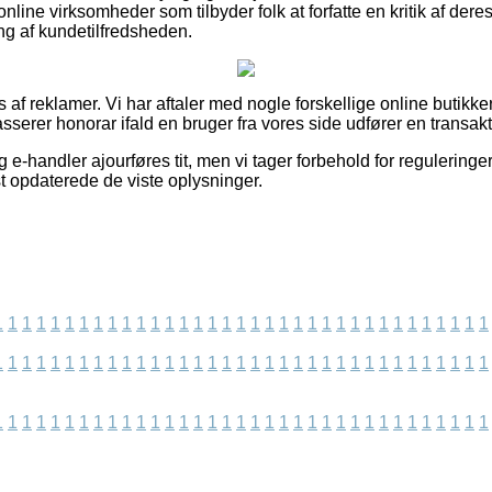
line virksomheder som tilbyder folk at forfatte en kritik af deres
ing af kundetilfredsheden.
 af reklamer. Vi har aftaler med nogle forskellige online butikker
sserer honorar ifald en bruger fra vores side udfører en transakt
e-handler ajourføres tit, men vi tager forbehold for reguleringe
dst opdaterede de viste oplysninger.
1
1
1
1
1
1
1
1
1
1
1
1
1
1
1
1
1
1
1
1
1
1
1
1
1
1
1
1
1
1
1
1
1
1
1
1
1
1
1
1
1
1
1
1
1
1
1
1
1
1
1
1
1
1
1
1
1
1
1
1
1
1
1
1
1
1
1
1
1
1
1
1
1
1
1
1
1
1
1
1
1
1
1
1
1
1
1
1
1
1
1
1
1
1
1
1
1
1
1
1
1
1
1
1
1