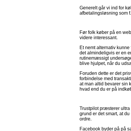
Generelt går vi ind for 
afbetalingsløsning som f.
Før folk køber på en webb
videre interessant.
Et nemt alternativ kunne
det almindeligvis er en e
rutinemæssigt undersøges
blive hjulpet, når du ud
Foruden dette er det pris
forbindelse med transaktion
at man altid bevarer sin
hvad end du er på indkøb 
Trustpilot præsterer ultr
grund er det smart, at d
ordre.
Facebook byder på på sam