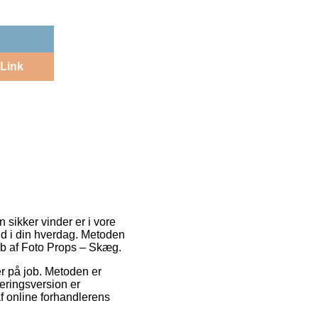
Link
 sikker vinder er i vore
nd i din hverdag. Metoden
øb af Foto Props – Skæg.
er på job. Metoden er
eringsversion er
af online forhandlerens