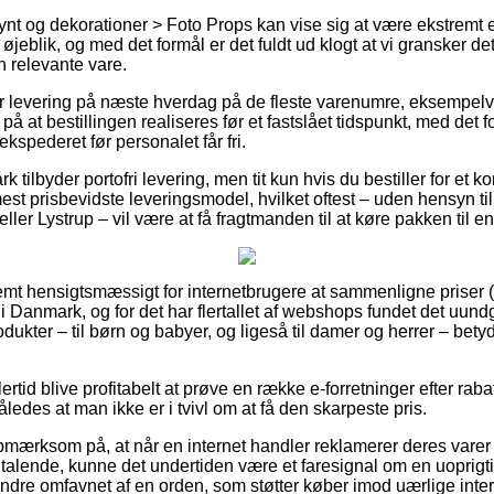
nt og dekorationer > Foto Props kan vise sig at være ekstremt 
jeblik, og med det formål er det fuldt ud klogt at vi gransker d
n relevante vare.
er levering på næste hverdag på de fleste varenumre, eksempel
på at bestillingen realiseres før et fastslået tidspunkt, med det f
kspederet før personalet får fri.
 tilbyder portofri levering, men tit kun hvis du bestiller for et
t prisbevidste leveringsmodel, hvilket oftest – uden hensyn til
ller Lystrup – vil være at få fragtmanden til at køre pakken til 
emt hensigtsmæssigt for internetbrugere at sammenligne priser 
r i Danmark, og for det har flertallet af webshops fundet det uund
dukter – til børn og babyer, og ligeså til damer og herrer – bety
ertid blive profitabelt at prøve en række e-forretninger efter ra
åledes at man ikke er i tvivl om at få den skarpeste pris.
pmærksom på, at når en internet handler reklamerer deres varer
tiltalende, kunne det undertiden være et faresignal om en uoprig
indre omfavnet af en orden, som støtter køber imod uærlige inte