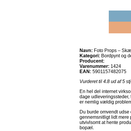
Navn:
Foto Props – Sk
Kategori:
Bordpynt og de
Producent:
Varenummer:
1424
EAN:
5901157482075
Vurderet til
4.8
ud af 5 st
En hel del internet virks
dage udleveringssteder, 
er nemlig vældig problem
Du burde omvendt udse dig
gennemsnitligt lidt mere
utvivlsomt at hente produ
bopæl.