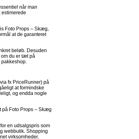
essentiel når man
et estimerede
vis Foto Props – Skæg,
ormål at de garanteret
 konkret beløb. Desuden
 om du er tæt på
en pakkeshop.
(via fx PriceRunner) på
gåeligt at formindske
deligt, og endda nogle
bat på Foto Props – Skæg
 for en udsalgspris som
tig webbutik. Shopping
rnet virksomheder.