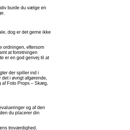
nativ burde du vælge en
ge.
ale, dog er det gerne ikke
e ordningen, eftersom
amt at forretningen
 er en god genvej til at
er der spiller ind i
r det i øvrigt afgørende,
ng af Foto Props – Skæg,
 evalueringer og af den
den du placerer din
kens troværdighed.