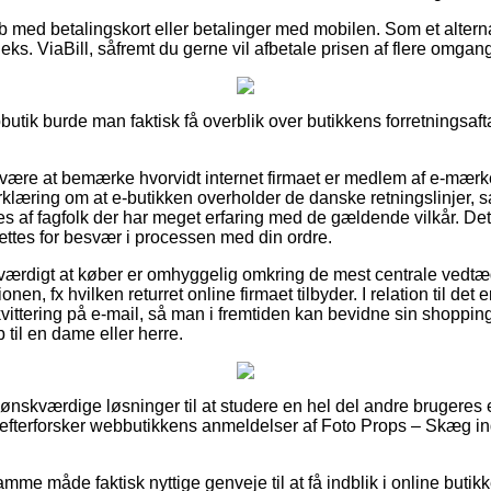
køb med betalingskort eller betalinger med mobilen. Som et alter
eks. ViaBill, såfremt du gerne vil afbetale prisen af flere omgan
utik burde man faktisk få overblik over butikkens forretningsaft
 være at bemærke hvorvidt internet firmaet er medlem af e-mærk
rklæring om at e-butikken overholder de danske retningslinjer, s
 af fagfolk der har meget erfaring med de gældende vilkår. Dette
sættes for besvær i processen med din ordre.
værdigt at køber er omhyggelig omkring de mest centrale vedtægt
en, fx hvilken returret online firmaet tilbyder. I relation til det e
 kvittering på e-mail, så man i fremtiden kan bevidne sin shoppi
til en dame eller herre.
a ønskværdige løsninger til at studere en hel del andre brugeres
u efterforsker webbutikkens anmeldelser af Foto Props – Skæg in
me måde faktisk nyttige genveje til at få indblik i online butik