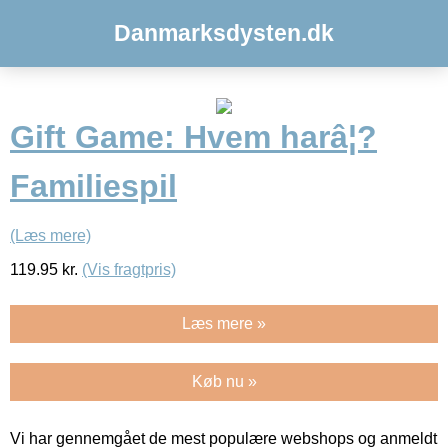
Danmarksdysten.dk
Gift Game: Hvem harâ¦?
Familiespil
(Læs mere)
119.95
kr.
(Vis fragtpris)
Læs mere »
Køb nu »
Vi har gennemgået de mest populære webshops og anmeldt