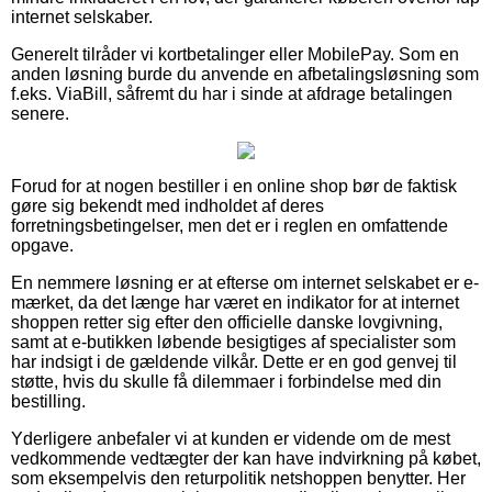
internet selskaber.
Generelt tilråder vi kortbetalinger eller MobilePay. Som en
anden løsning burde du anvende en afbetalingsløsning som
f.eks. ViaBill, såfremt du har i sinde at afdrage betalingen
senere.
Forud for at nogen bestiller i en online shop bør de faktisk
gøre sig bekendt med indholdet af deres
forretningsbetingelser, men det er i reglen en omfattende
opgave.
En nemmere løsning er at efterse om internet selskabet er e-
mærket, da det længe har været en indikator for at internet
shoppen retter sig efter den officielle danske lovgivning,
samt at e-butikken løbende besigtiges af specialister som
har indsigt i de gældende vilkår. Dette er en god genvej til
støtte, hvis du skulle få dilemmaer i forbindelse med din
bestilling.
Yderligere anbefaler vi at kunden er vidende om de mest
vedkommende vedtægter der kan have indvirkning på købet,
som eksempelvis den returpolitik netshoppen benytter. Her