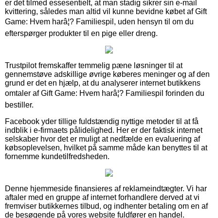
er det tilmed essesentielt, at man stadig sikrer sin e-mail
kvittering, således man altid vil kunne bevidne købet af Gift
Game: Hvem harâ¦? Familiespil, uden hensyn til om du
efterspørger produkter til en pige eller dreng.
Trustpilot fremskaffer temmelig pæne løsninger til at
gennemstøve adskillige øvrige køberes meninger og af den
grund er det en hjælp, at du analyserer internet butikkens
omtaler af Gift Game: Hvem harâ¦? Familiespil forinden du
bestiller.
Facebook yder tillige fuldstændig nyttige metoder til at få
indblik i e-firmaets pålidelighed. Her er der faktisk internet
selskaber hvor det er muligt at nedfælde en evaluering af
købsoplevelsen, hvilket på samme måde kan benyttes til at
fornemme kundetilfredsheden.
Denne hjemmeside finansieres af reklameindtægter. Vi har
aftaler med en gruppe af internet forhandlere derved at vi
fremviser butikkernes tilbud, og indhenter betaling om en af
de besøgende på vores website fuldfører en handel.