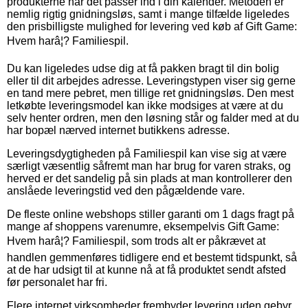
produkterne når det passer ind i din kalender. Metoden er
nemlig rigtig gnidningsløs, samt i mange tilfælde ligeledes
den prisbilligste mulighed for levering ved køb af Gift Game:
Hvem harâ¦? Familiespil.
Du kan ligeledes udse dig at få pakken bragt til din bolig
eller til dit arbejdes adresse. Leveringstypen viser sig gerne
en tand mere pebret, men tillige ret gnidningsløs. Den mest
letkøbte leveringsmodel kan ikke modsiges at være at du
selv henter ordren, men den løsning står og falder med at du
har bopæl nærved internet butikkens adresse.
Leveringsdygtigheden på Familiespil kan vise sig at være
særligt væsentlig såfremt man har brug for varen straks, og
herved er det sandelig på sin plads at man kontrollerer den
anslåede leveringstid ved den pågældende vare.
De fleste online webshops stiller garanti om 1 dags fragt på
mange af shoppens varenumre, eksempelvis Gift Game:
Hvem harâ¦? Familiespil, som trods alt er påkrævet at
handlen gemmenføres tidligere end et bestemt tidspunkt, så
at de har udsigt til at kunne nå at få produktet sendt afsted
før personalet har fri.
Flere internet virksomheder frembyder levering uden gebyr,