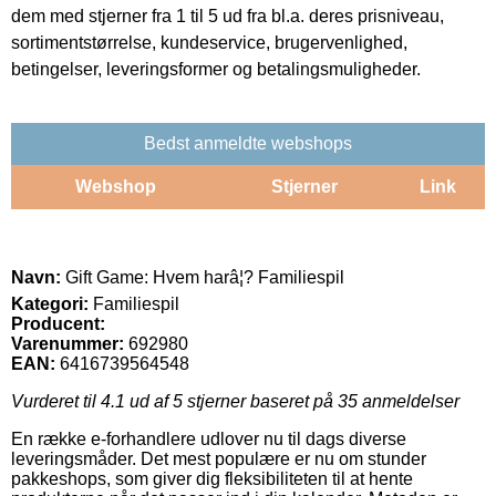
dem med stjerner fra 1 til 5 ud fra bl.a. deres prisniveau,
sortimentstørrelse, kundeservice, brugervenlighed,
betingelser, leveringsformer og betalingsmuligheder.
Bedst anmeldte webshops
Webshop
Stjerner
Link
Navn:
Gift Game: Hvem harâ¦? Familiespil
Kategori:
Familiespil
Producent:
Varenummer:
692980
EAN:
6416739564548
Vurderet til
4.1
ud af 5 stjerner baseret på
35
anmeldelser
En række e-forhandlere udlover nu til dags diverse
leveringsmåder. Det mest populære er nu om stunder
pakkeshops, som giver dig fleksibiliteten til at hente