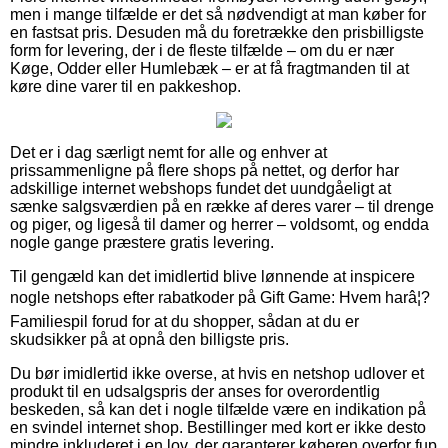
men i mange tilfælde er det så nødvendigt at man køber for
en fastsat pris. Desuden må du foretrække den prisbilligste
form for levering, der i de fleste tilfælde – om du er nær
Køge, Odder eller Humlebæk – er at få fragtmanden til at
køre dine varer til en pakkeshop.
Det er i dag særligt nemt for alle og enhver at
prissammenligne på flere shops på nettet, og derfor har
adskillige internet webshops fundet det uundgåeligt at
sænke salgsværdien på en række af deres varer – til drenge
og piger, og ligeså til damer og herrer – voldsomt, og endda
nogle gange præstere gratis levering.
Til gengæld kan det imidlertid blive lønnende at inspicere
nogle netshops efter rabatkoder på Gift Game: Hvem harâ¦?
Familiespil forud for at du shopper, sådan at du er
skudsikker på at opnå den billigste pris.
Du bør imidlertid ikke overse, at hvis en netshop udlover et
produkt til en udsalgspris der anses for overordentlig
beskeden, så kan det i nogle tilfælde være en indikation på
en svindel internet shop. Bestillinger med kort er ikke desto
mindre inkluderet i en lov, der garanterer køberen overfor fup