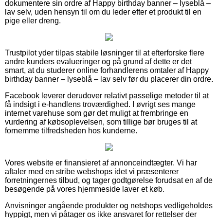
dokumentere sin ordre af Happy birthday banner – lyseblå –
lav selv, uden hensyn til om du leder efter et produkt til en
pige eller dreng.
Trustpilot yder tilpas stabile løsninger til at efterforske flere
andre kunders evalueringer og på grund af dette er det
smart, at du studerer online forhandlerens omtaler af Happy
birthday banner – lyseblå – lav selv før du placerer din ordre.
Facebook leverer derudover relativt passelige metoder til at
få indsigt i e-handlens troværdighed. I øvrigt ses mange
internet varehuse som gør det muligt at frembringe en
vurdering af købsoplevelsen, som tillige bør bruges til at
fornemme tilfredsheden hos kunderne.
Vores website er finansieret af annonceindtægter. Vi har
aftaler med en stribe webshops idet vi præsenterer
forretningernes tilbud, og tager godtgørelse forudsat en af de
besøgende på vores hjemmeside laver et køb.
Anvisninger angående produkter og netshops vedligeholdes
hyppigt, men vi påtager os ikke ansvaret for rettelser der