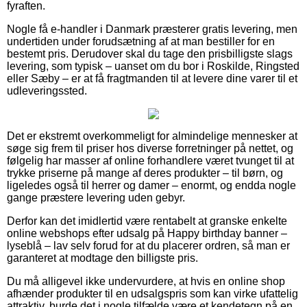
fyraften.
Nogle få e-handler i Danmark præsterer gratis levering, men
undertiden under forudsætning af at man bestiller for en
bestemt pris. Derudover skal du tage den prisbilligste slags
levering, som typisk – uanset om du bor i Roskilde, Ringsted
eller Sæby – er at få fragtmanden til at levere dine varer til et
udleveringssted.
Det er ekstremt overkommeligt for almindelige mennesker at
søge sig frem til priser hos diverse forretninger på nettet, og
følgelig har masser af online forhandlere været tvunget til at
trykke priserne på mange af deres produkter – til børn, og
ligeledes også til herrer og damer – enormt, og endda nogle
gange præstere levering uden gebyr.
Derfor kan det imidlertid være rentabelt at granske enkelte
online webshops efter udsalg på Happy birthday banner –
lyseblå – lav selv forud for at du placerer ordren, så man er
garanteret at modtage den billigste pris.
Du må alligevel ikke undervurdere, at hvis en online shop
afhænder produkter til en udsalgspris som kan virke ufattelig
attraktiv, burde det i nogle tilfælde være et kendetegn på en