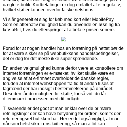
uægte e-butik. Kortbetalinger er dog omfattet af et regulativ,
hvilket støtter kunden overfor falske netshops.
Vi slår generelt et slag for køb med kort eller MobilePay.
Som en alternativ mulighed kan du anvende en løsning fra
fx ViaBill, hvis du efterspørger at afbetale prisen senere.
Forud for at nogen handler hos en forretning på nettet bør de
for at være sikker se på webbutikkens handelsbetingelser,
det er dog for det meste ikke super spændende.
En anden valgmulighed kunne derfor være at kontrollere om
internet forretningen er e-mærket, hvilket skulle være en
angivelse af at e-firmaet overholder de danske regler,
foruden at internet webshoppen fra tid til anden tilses af
fagmænd der har indsigt i bestemmelserne på området.
Desuden får du mulighed for støtte, for så vidt du får
dilemmaer i processen med dit indkøb.
Tilsvarende er det godt at man er klar over de primære
retningslinjer der kan have betydning for ordren, som fx den
returneringsret butikken har. Her er det også vigtigt, at man
når som helst sikrer ens kvittering, så man altid kan