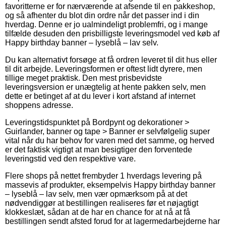
favoritterne er for nærværende at afsende til en pakkeshop,
og så afhenter du blot din ordre når det passer ind i din
hverdag. Denne er jo ualmindeligt problemfri, og i mange
tilfælde desuden den prisbilligste leveringsmodel ved køb af
Happy birthday banner – lyseblå – lav selv.
Du kan alternativt forsøge at få ordren leveret til dit hus eller
til dit arbejde. Leveringsformen er oftest lidt dyrere, men
tillige meget praktisk. Den mest prisbevidste
leveringsversion er unægtelig at hente pakken selv, men
dette er betinget af at du lever i kort afstand af internet
shoppens adresse.
Leveringstidspunktet på Bordpynt og dekorationer >
Guirlander, banner og tape > Banner er selvfølgelig super
vital når du har behov for varen med det samme, og herved
er det faktisk vigtigt at man besigtiger den forventede
leveringstid ved den respektive vare.
Flere shops på nettet frembyder 1 hverdags levering på
massevis af produkter, eksempelvis Happy birthday banner
– lyseblå – lav selv, men vær opmærksom på at det
nødvendiggør at bestillingen realiseres før et nøjagtigt
klokkeslæt, sådan at de har en chance for at nå at få
bestillingen sendt afsted forud for at lagermedarbejderne har