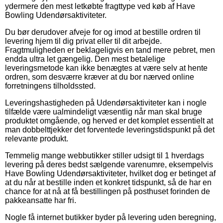
ydermere den mest letkøbte fragttype ved køb af Have
Bowling Udendørsaktiviteter.
Du bør derudover afveje for og imod at bestille ordren til
levering hjem til dig privat eller til dit arbejde.
Fragtmuligheden er beklageligvis en tand mere pebret, men
endda ultra let gængelig. Den mest betalelige
leveringsmetode kan ikke benægtes at være selv at hente
ordren, som desværre kræver at du bor nærved online
forretningens tilholdssted.
Leveringshastigheden på Udendørsaktiviteter kan i nogle
tilfælde være ualmindeligt væsentlig når man skal bruge
produktet omgående, og herved er det komplet essentielt at
man dobbelttjekker det forventede leveringstidspunkt på det
relevante produkt.
Temmelig mange webbutikker stiller udsigt til 1 hverdags
levering på deres bedst sælgende varenumre, eksempelvis
Have Bowling Udendørsaktiviteter, hvilket dog er betinget af
at du når at bestille inden et konkret tidspunkt, så de har en
chance for at nå at få bestillingen på posthuset forinden de
pakkeansatte har fri.
Nogle få internet butikker byder på levering uden beregning,