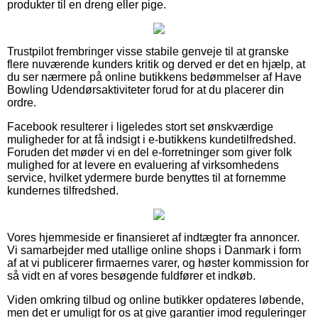
produkter til en dreng eller pige.
Trustpilot frembringer visse stabile genveje til at granske
flere nuværende kunders kritik og derved er det en hjælp, at
du ser nærmere på online butikkens bedømmelser af Have
Bowling Udendørsaktiviteter forud for at du placerer din
ordre.
Facebook resulterer i ligeledes stort set ønskværdige
muligheder for at få indsigt i e-butikkens kundetilfredshed.
Foruden det møder vi en del e-forretninger som giver folk
mulighed for at levere en evaluering af virksomhedens
service, hvilket ydermere burde benyttes til at fornemme
kundernes tilfredshed.
Vores hjemmeside er finansieret af indtægter fra annoncer.
Vi samarbejder med utallige online shops i Danmark i form
af at vi publicerer firmaernes varer, og høster kommission for
så vidt en af vores besøgende fuldfører et indkøb.
Viden omkring tilbud og online butikker opdateres løbende,
men det er umuligt for os at give garantier imod reguleringer