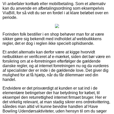
Vi anbefaler kortkøb eller mobilbetaling. Som et alternativ
kan du anvende en afbetalingsordning som eksempelvis
ViaBill, for så vidt du ser en fordel i at klare beløbet over en
periode.
Forinden folk bestiller i en shop behøver man for at være
sikker gøre sig bekendt med indholdet af webbutikkens
regler, det er dog i reglen ikke specielt ophidsende.
Et andet alternativ kan derfor være at kigge hvorvidt
netbutikken er verificeret af e-mærket, siden det bør være en
forsikring om at e-forretningen efterfølger de gældende
danske regler, og at internet forretningen nu og da vurderes
af specialister der er inde i de gældende love. Det giver dig
mulighed for at få hjælp, når du får dilemmaer ved din
handel.
Endvidere er det prisværdigt at kunden er sat ind i de
elementære betingelser der har betydning for købet, til
eksempel den returrettighed internet firmaet bruger. Her er
det virkelig relevant, at man stadig sikrer ens ordrekvittering,
således man altid vil kunne bevidne handlen af Have
Bowling Udendørsaktiviteter, uden hensyn til om du søger