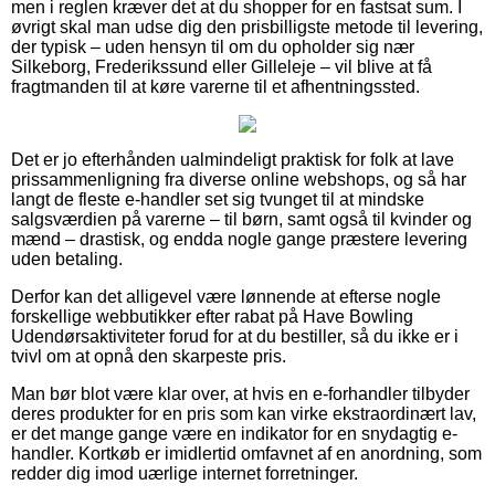
men i reglen kræver det at du shopper for en fastsat sum. I
øvrigt skal man udse dig den prisbilligste metode til levering,
der typisk – uden hensyn til om du opholder sig nær
Silkeborg, Frederikssund eller Gilleleje – vil blive at få
fragtmanden til at køre varerne til et afhentningssted.
Det er jo efterhånden ualmindeligt praktisk for folk at lave
prissammenligning fra diverse online webshops, og så har
langt de fleste e-handler set sig tvunget til at mindske
salgsværdien på varerne – til børn, samt også til kvinder og
mænd – drastisk, og endda nogle gange præstere levering
uden betaling.
Derfor kan det alligevel være lønnende at efterse nogle
forskellige webbutikker efter rabat på Have Bowling
Udendørsaktiviteter forud for at du bestiller, så du ikke er i
tvivl om at opnå den skarpeste pris.
Man bør blot være klar over, at hvis en e-forhandler tilbyder
deres produkter for en pris som kan virke ekstraordinært lav,
er det mange gange være en indikator for en snydagtig e-
handler. Kortkøb er imidlertid omfavnet af en anordning, som
redder dig imod uærlige internet forretninger.