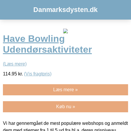
Danmarksdysten.dk
Have Bowling
Udendørsaktiviteter
(Læs mere)
114.95
kr.
(Vis fragtpris)
Læs mere »
Køb nu »
Vi har gennemgået de mest populære webshops og anmeldt
dem med stjerner fra 1 til 5 ud fra bl.a. deres prisniveau,