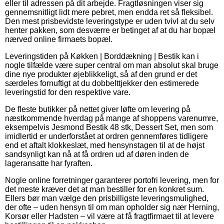
eller til adressen på dit arbejde. Fragtløsningen viser sig
gennemsnitligt lidt mere pebret, men endda ret så fleksibel.
Den mest prisbevidste leveringstype er uden tvivl at du selv
henter pakken, som desværre er betinget af at du har bopæl
nærved online firmaets bopæl.
Leveringstiden på Køkken | Borddækning | Bestik kan i
nogle tilfælde være super central om man absolut skal bruge
dine nye produkter øjeblikkeligt, så af den grund er det
særdeles fornuftigt at du dobbelttjekker den estimerede
leveringstid for den respektive vare.
De fleste butikker på nettet giver løfte om levering på
næstkommende hverdag på mange af shoppens varenumre,
eksempelvis Jesmond Bestik 48 stk, Dessert Set, men som
imidlertid er underforstået at ordren gennemføres tidligere
end et aftalt klokkeslæt, med hensynstagen til at de højst
sandsynligt kan nå at få ordren ud af døren inden de
lageransatte har fyraften.
Nogle online forretninger garanterer portofri levering, men for
det meste kræver det at man bestiller for en konkret sum.
Ellers bør man vælge den prisbilligste leveringsmulighed,
der ofte – uden hensyn til om man opholder sig nær Herning,
Korsør eller Hadsten – vil være at få fragtfirmaet til at levere