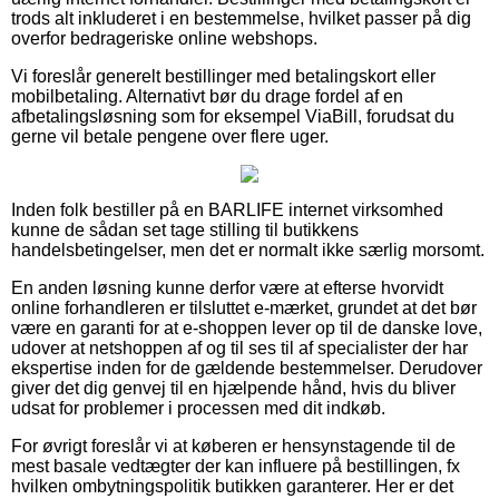
trods alt inkluderet i en bestemmelse, hvilket passer på dig
overfor bedrageriske online webshops.
Vi foreslår generelt bestillinger med betalingskort eller
mobilbetaling. Alternativt bør du drage fordel af en
afbetalingsløsning som for eksempel ViaBill, forudsat du
gerne vil betale pengene over flere uger.
Inden folk bestiller på en BARLIFE internet virksomhed
kunne de sådan set tage stilling til butikkens
handelsbetingelser, men det er normalt ikke særlig morsomt.
En anden løsning kunne derfor være at efterse hvorvidt
online forhandleren er tilsluttet e-mærket, grundet at det bør
være en garanti for at e-shoppen lever op til de danske love,
udover at netshoppen af og til ses til af specialister der har
ekspertise inden for de gældende bestemmelser. Derudover
giver det dig genvej til en hjælpende hånd, hvis du bliver
udsat for problemer i processen med dit indkøb.
For øvrigt foreslår vi at køberen er hensynstagende til de
mest basale vedtægter der kan influere på bestillingen, fx
hvilken ombytningspolitik butikken garanterer. Her er det