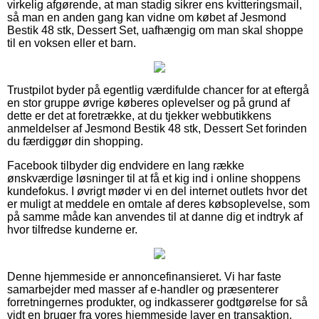
virkelig afgørende, at man stadig sikrer ens kvitteringsmail,
så man en anden gang kan vidne om købet af Jesmond
Bestik 48 stk, Dessert Set, uafhængig om man skal shoppe
til en voksen eller et barn.
Trustpilot byder på egentlig værdifulde chancer for at eftergå
en stor gruppe øvrige køberes oplevelser og på grund af
dette er det at foretrække, at du tjekker webbutikkens
anmeldelser af Jesmond Bestik 48 stk, Dessert Set forinden
du færdiggør din shopping.
Facebook tilbyder dig endvidere en lang række
ønskværdige løsninger til at få et kig ind i online shoppens
kundefokus. I øvrigt møder vi en del internet outlets hvor det
er muligt at meddele en omtale af deres købsoplevelse, som
på samme måde kan anvendes til at danne dig et indtryk af
hvor tilfredse kunderne er.
Denne hjemmeside er annoncefinansieret. Vi har faste
samarbejder med masser af e-handler og præsenterer
forretningernes produkter, og indkasserer godtgørelse for så
vidt en bruger fra vores hjemmeside laver en transaktion.