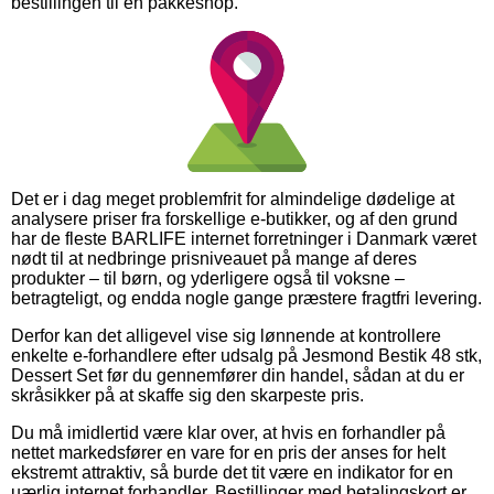
bestillingen til en pakkeshop.
Det er i dag meget problemfrit for almindelige dødelige at
analysere priser fra forskellige e-butikker, og af den grund
har de fleste BARLIFE internet forretninger i Danmark været
nødt til at nedbringe prisniveauet på mange af deres
produkter – til børn, og yderligere også til voksne –
betragteligt, og endda nogle gange præstere fragtfri levering.
Derfor kan det alligevel vise sig lønnende at kontrollere
enkelte e-forhandlere efter udsalg på Jesmond Bestik 48 stk,
Dessert Set før du gennemfører din handel, sådan at du er
skråsikker på at skaffe sig den skarpeste pris.
Du må imidlertid være klar over, at hvis en forhandler på
nettet markedsfører en vare for en pris der anses for helt
ekstremt attraktiv, så burde det tit være en indikator for en
uærlig internet forhandler. Bestillinger med betalingskort er