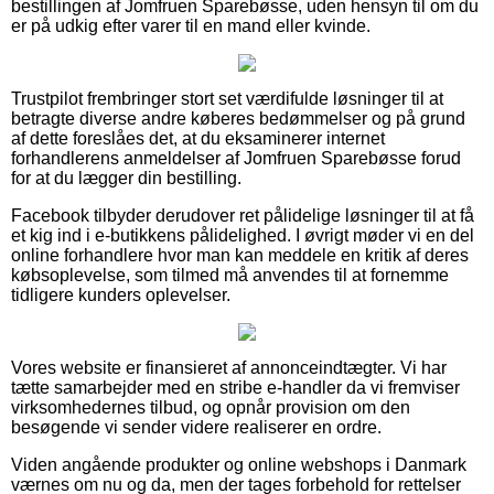
bestillingen af Jomfruen Sparebøsse, uden hensyn til om du
er på udkig efter varer til en mand eller kvinde.
Trustpilot frembringer stort set værdifulde løsninger til at
betragte diverse andre køberes bedømmelser og på grund
af dette foreslåes det, at du eksaminerer internet
forhandlerens anmeldelser af Jomfruen Sparebøsse forud
for at du lægger din bestilling.
Facebook tilbyder derudover ret pålidelige løsninger til at få
et kig ind i e-butikkens pålidelighed. I øvrigt møder vi en del
online forhandlere hvor man kan meddele en kritik af deres
købsoplevelse, som tilmed må anvendes til at fornemme
tidligere kunders oplevelser.
Vores website er finansieret af annonceindtægter. Vi har
tætte samarbejder med en stribe e-handler da vi fremviser
virksomhedernes tilbud, og opnår provision om den
besøgende vi sender videre realiserer en ordre.
Viden angående produkter og online webshops i Danmark
værnes om nu og da, men der tages forbehold for rettelser