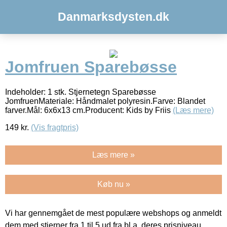
Danmarksdysten.dk
Jomfruen Sparebøsse
Indeholder: 1 stk. Stjernetegn Sparebøsse
JomfruenMateriale: Håndmalet polyresin.Farve: Blandet
farver.Mål: 6x6x13 cm.Producent: Kids by Friis
(Læs mere)
149
kr.
(Vis fragtpris)
Læs mere »
Køb nu »
Vi har gennemgået de mest populære webshops og anmeldt
dem med stjerner fra 1 til 5 ud fra bl.a. deres prisniveau,