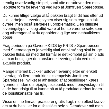
nemlig usædvanlig simpel, samt ofte derudover den mest
letkøbte form for levering ved køb af Jomfruen Sparebøsse.
Du kunne tillige vælge at få pakken bragt til dit hus eller ud
til dit arbejde. Leveringstypen viser sig som regel en tak
dyrere, men også særdeles uproblematisk. Den billigste
leveringstype vil dog altid være at hente varerne selv, som
dog afhænger af at du opholder dig lige ved netbutikkens
bopæl.
Fragtperioden på Gaver > KIDS by FRIIS > Sparebøsser
med Stjernetegn er jo vældig vital om vi står og skal bruge
pakken fluks, så med det formål er det komplet på sin plads
at man besigtiger den anslåede leveringsdato ved det
aktuelle produkt.
Mange internet butikker udlover levering efter en enkelt
hverdag på flere produkter, eksempelvis Jomfruen
Sparebøsse, hvilket er afhængig af at bestillingen køres
igennem inden et nøjagtigt tidspunkt, med hensynstagen til
at de har udsigt til at kunne nå at få produktet ordnet inden
de logistikansatte har fri.
Visse online firmaer præsterer gratis fragt, men oftest kræver
det at du bestiller for et fastslået beløb. Derudover må man