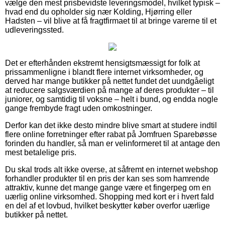
vælge den mest prisbevidste leveringsmodel, hvilket typisk –
hvad end du opholder sig nær Kolding, Hjørring eller
Hadsten – vil blive at få fragtfirmaet til at bringe varerne til et
udleveringssted.
Det er efterhånden ekstremt hensigtsmæssigt for folk at
prissammenligne i blandt flere internet virksomheder, og
derved har mange butikker på nettet fundet det uundgåeligt
at reducere salgsværdien på mange af deres produkter – til
juniorer, og samtidig til voksne – helt i bund, og endda nogle
gange frembyde fragt uden omkostninger.
Derfor kan det ikke desto mindre blive smart at studere indtil
flere online forretninger efter rabat på Jomfruen Sparebøsse
forinden du handler, så man er velinformeret til at antage den
mest betalelige pris.
Du skal trods alt ikke overse, at såfremt en internet webshop
forhandler produkter til en pris der kan ses som hamrende
attraktiv, kunne det mange gange være et fingerpeg om en
uærlig online virksomhed. Shopping med kort er i hvert fald
en del af et lovbud, hvilket beskytter køber overfor uærlige
butikker på nettet.