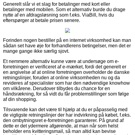
Generelt slår vi et slag for betalinger med kort eller
betalinger med mobilen. Som et alternativ burde du drage
nytte af en afdragsløsning som f.eks. ViaBill, hvis du
efterspørger at betale prisen senere.
Forinden nogen bestiller på en internet virksomhed kan man
sådan set have øje for forhandlerens betingelser, men det er
mange gange ikke særlig sjovt.
Et nemmere alternativ kunne være at undersøge om e-
forretningen er verificeret af e-mærket, fordi det generelt er
en angivelse af at online forretningen overholder de danske
retningslinjer, foruden at online virksomheden nu og da
revideres af specialister som har den nødvendige knowhow
om vilkårene. Derudover tilbydes du chance for en
håndsrækning, for så vidt du får problemstillinger som følge
af din shopping.
Tilsvarende kan det være til hjælp at du er påpasselig med
de vigtigste retningslinjer der har indvirkning på købet, f.eks.
den ombytningsret e-forretningen garanterer. På grund af
dette er det ydermere afgørende, at man når som helst
beholder ens kvitteringsmail, så man altid kan bevise