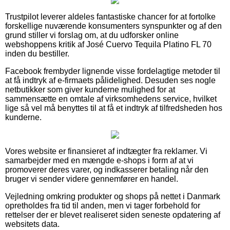
Trustpilot leverer aldeles fantastiske chancer for at fortolke
forskellige nuværende konsumenters synspunkter og af den
grund stiller vi forslag om, at du udforsker online
webshoppens kritik af José Cuervo Tequila Platino FL 70
inden du bestiller.
Facebook frembyder lignende visse fordelagtige metoder til
at få indtryk af e-firmaets pålidelighed. Desuden ses nogle
netbutikker som giver kunderne mulighed for at
sammensætte en omtale af virksomhedens service, hvilket
lige så vel må benyttes til at få et indtryk af tilfredsheden hos
kunderne.
Vores website er finansieret af indtægter fra reklamer. Vi
samarbejder med en mængde e-shops i form af at vi
promoverer deres varer, og indkasserer betaling når den
bruger vi sender videre gennemfører en handel.
Vejledning omkring produkter og shops på nettet i Danmark
opretholdes fra tid til anden, men vi tager forbehold for
rettelser der er blevet realiseret siden seneste opdatering af
websitets data.