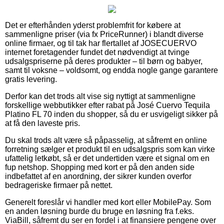
Det er efterhånden yderst problemfrit for købere at
sammenligne priser (via fx PriceRunner) i blandt diverse
online firmaer, og til tak har flertallet af JOSECUERVO
internet foretagender fundet det nødvendigt at tvinge
udsalgspriserne på deres produkter – til børn og babyer,
samt til voksne – voldsomt, og endda nogle gange garantere
gratis levering.
Derfor kan det trods alt vise sig nyttigt at sammenligne
forskellige webbutikker efter rabat på José Cuervo Tequila
Platino FL 70 inden du shopper, så du er usvigeligt sikker på
at få den laveste pris.
Du skal trods alt være så påpasselig, at såfremt en online
forretning sælger et produkt til en udsalgspris som kan virke
ufattelig letkøbt, så er det undertiden være et signal om en
fup netshop. Shopping med kort er på den anden side
indbefattet af en anordning, der sikrer kunden overfor
bedrageriske firmaer på nettet.
Generelt foreslår vi handler med kort eller MobilePay. Som
en anden løsning burde du bruge en løsning fra f.eks.
ViaBill, såfremt du ser en fordel i at finansiere pengene over