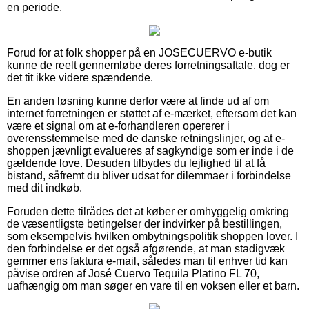
en periode.
Forud for at folk shopper på en JOSECUERVO e-butik
kunne de reelt gennemløbe deres forretningsaftale, dog er
det tit ikke videre spændende.
En anden løsning kunne derfor være at finde ud af om
internet forretningen er støttet af e-mærket, eftersom det kan
være et signal om at e-forhandleren opererer i
overensstemmelse med de danske retningslinjer, og at e-
shoppen jævnligt evalueres af sagkyndige som er inde i de
gældende love. Desuden tilbydes du lejlighed til at få
bistand, såfremt du bliver udsat for dilemmaer i forbindelse
med dit indkøb.
Foruden dette tilrådes det at køber er omhyggelig omkring
de væsentligste betingelser der indvirker på bestillingen,
som eksempelvis hvilken ombytningspolitik shoppen lover. I
den forbindelse er det også afgørende, at man stadigvæk
gemmer ens faktura e-mail, således man til enhver tid kan
påvise ordren af José Cuervo Tequila Platino FL 70,
uafhængig om man søger en vare til en voksen eller et barn.