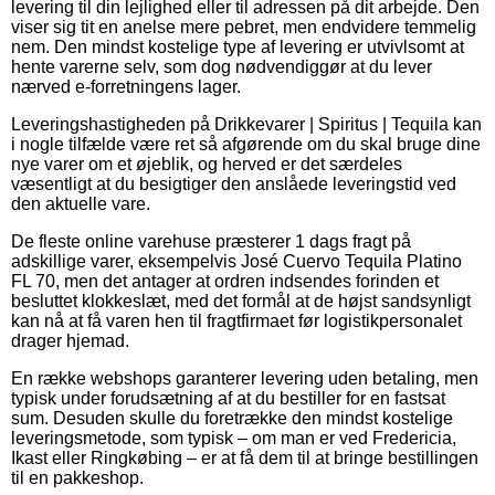
levering til din lejlighed eller til adressen på dit arbejde. Den
viser sig tit en anelse mere pebret, men endvidere temmelig
nem. Den mindst kostelige type af levering er utvivlsomt at
hente varerne selv, som dog nødvendiggør at du lever
nærved e-forretningens lager.
Leveringshastigheden på Drikkevarer | Spiritus | Tequila kan
i nogle tilfælde være ret så afgørende om du skal bruge dine
nye varer om et øjeblik, og herved er det særdeles
væsentligt at du besigtiger den anslåede leveringstid ved
den aktuelle vare.
De fleste online varehuse præsterer 1 dags fragt på
adskillige varer, eksempelvis José Cuervo Tequila Platino
FL 70, men det antager at ordren indsendes forinden et
besluttet klokkeslæt, med det formål at de højst sandsynligt
kan nå at få varen hen til fragtfirmaet før logistikpersonalet
drager hjemad.
En række webshops garanterer levering uden betaling, men
typisk under forudsætning af at du bestiller for en fastsat
sum. Desuden skulle du foretrække den mindst kostelige
leveringsmetode, som typisk – om man er ved Fredericia,
Ikast eller Ringkøbing – er at få dem til at bringe bestillingen
til en pakkeshop.