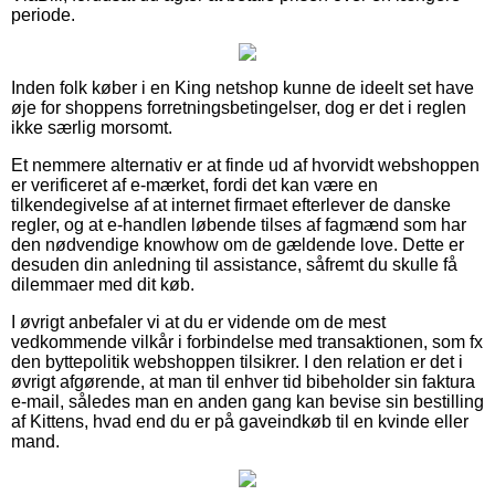
periode.
Inden folk køber i en King netshop kunne de ideelt set have
øje for shoppens forretningsbetingelser, dog er det i reglen
ikke særlig morsomt.
Et nemmere alternativ er at finde ud af hvorvidt webshoppen
er verificeret af e-mærket, fordi det kan være en
tilkendegivelse af at internet firmaet efterlever de danske
regler, og at e-handlen løbende tilses af fagmænd som har
den nødvendige knowhow om de gældende love. Dette er
desuden din anledning til assistance, såfremt du skulle få
dilemmaer med dit køb.
I øvrigt anbefaler vi at du er vidende om de mest
vedkommende vilkår i forbindelse med transaktionen, som fx
den byttepolitik webshoppen tilsikrer. I den relation er det i
øvrigt afgørende, at man til enhver tid bibeholder sin faktura
e-mail, således man en anden gang kan bevise sin bestilling
af Kittens, hvad end du er på gaveindkøb til en kvinde eller
mand.