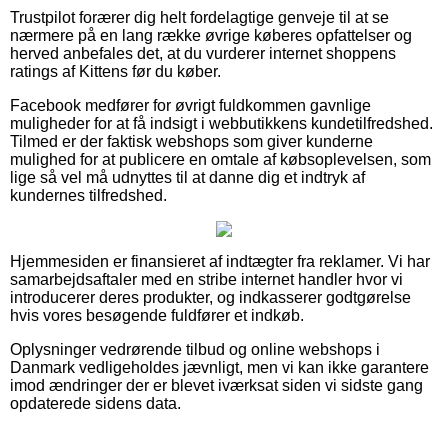
Trustpilot forærer dig helt fordelagtige genveje til at se
nærmere på en lang række øvrige køberes opfattelser og
herved anbefales det, at du vurderer internet shoppens
ratings af Kittens før du køber.
Facebook medfører for øvrigt fuldkommen gavnlige
muligheder for at få indsigt i webbutikkens kundetilfredshed.
Tilmed er der faktisk webshops som giver kunderne
mulighed for at publicere en omtale af købsoplevelsen, som
lige så vel må udnyttes til at danne dig et indtryk af
kundernes tilfredshed.
Hjemmesiden er finansieret af indtægter fra reklamer. Vi har
samarbejdsaftaler med en stribe internet handler hvor vi
introducerer deres produkter, og indkasserer godtgørelse
hvis vores besøgende fuldfører et indkøb.
Oplysninger vedrørende tilbud og online webshops i
Danmark vedligeholdes jævnligt, men vi kan ikke garantere
imod ændringer der er blevet iværksat siden vi sidste gang
opdaterede sidens data.