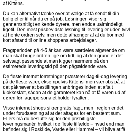
af Kittens.
Du kan alternativt tænke over at vælge at få sendt til din
bolig eller til når du er på job. Løsningen viser sig
gennemsnitligt en kende dyrere, men endda ualmindeligt
ligetil. Den mest prisbevidste løsning til levering er uden tvivl
at hente ordren selv, men dette afhænger af at du bor med
kort afstand til online shoppens arbejdslager.
Fragtperioden på 4-5 år kan være særdeles afgørende om
man skal bruge ordren lige om lidt, og af den grund er det
selvsagt passende at man kigger nærmere på den
estimerede leveringstid på den pågældende vare.
De fleste internet forretninger præsterer dag-til-dag levering
på de fleste varer, eksempelvis Kittens, men vær obs på at
det påkræver at bestillingen anbringes inden et aftalt
klokkeslæt, sådan at de garanteret kan nå at få varen ud af
døren før lagerpersonalet holder fyraften.
Visse internet shops sikrer gratis fragt, men i reglen er det
under forudsætning af at der aftages for en bestemt sum.
Ellers må du beslutte sig for den prisbilligste
leveringsmanér, hvilket i de fleste tilfælde – hvad end man
befinder sig i Roskilde, Varde eller Hammel – vil blive at få