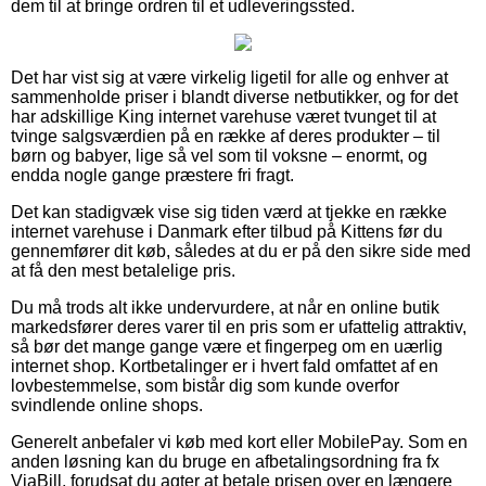
dem til at bringe ordren til et udleveringssted.
Det har vist sig at være virkelig ligetil for alle og enhver at
sammenholde priser i blandt diverse netbutikker, og for det
har adskillige King internet varehuse været tvunget til at
tvinge salgsværdien på en række af deres produkter – til
børn og babyer, lige så vel som til voksne – enormt, og
endda nogle gange præstere fri fragt.
Det kan stadigvæk vise sig tiden værd at tjekke en række
internet varehuse i Danmark efter tilbud på Kittens før du
gennemfører dit køb, således at du er på den sikre side med
at få den mest betalelige pris.
Du må trods alt ikke undervurdere, at når en online butik
markedsfører deres varer til en pris som er ufattelig attraktiv,
så bør det mange gange være et fingerpeg om en uærlig
internet shop. Kortbetalinger er i hvert fald omfattet af en
lovbestemmelse, som bistår dig som kunde overfor
svindlende online shops.
Generelt anbefaler vi køb med kort eller MobilePay. Som en
anden løsning kan du bruge en afbetalingsordning fra fx
ViaBill, forudsat du agter at betale prisen over en længere