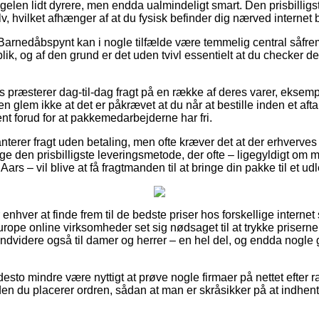
elen lidt dyrere, men endda ualmindeligt smart. Den prisbilligste
, hvilket afhænger af at du fysisk befinder dig nærved internet
Barnedåbspynt kan i nogle tilfælde være temmelig central såfrem
lik, og af den grund er det uden tvivl essentielt at du checker d
præsterer dag-til-dag fragt på en række af deres varer, eksempe
n glem ikke at det er påkrævet at du når at bestille inden et afta
ent forud for at pakkemedarbejderne har fri.
terer fragt uden betaling, men ofte kræver det at der erhverves f
den prisbilligste leveringsmetode, der ofte – ligegyldigt om m
Aars – vil blive at få fragtmanden til at bringe din pakke til et u
or enhver at finde frem til de bedste priser hos forskellige interne
ope online virksomheder set sig nødsaget til at trykke prisern
endvidere også til damer og herrer – en hel del, og endda nogle g
desto mindre være nyttigt at prøve nogle firmaer på nettet efter r
nden du placerer ordren, sådan at man er skråsikker på at indhen