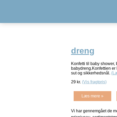
dreng
Konfetti til baby shower, 
babydreng.Konfettien er l
sut og sikkerhedsnål.
(L
29
kr.
(Vis fragtpris)
Læs mere »
Vi har gennemgået de mes