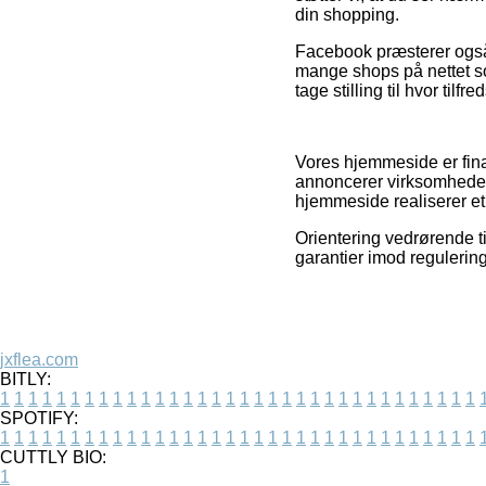
din shopping.
Facebook præsterer også 
mange shops på nettet som
tage stilling til hvor tilf
Vores hjemmeside er finan
annoncerer virksomheder
hjemmeside realiserer et
Orientering vedrørende ti
garantier imod regulerin
jxflea.com
BITLY:
1
1
1
1
1
1
1
1
1
1
1
1
1
1
1
1
1
1
1
1
1
1
1
1
1
1
1
1
1
1
1
1
1
1
SPOTIFY:
1
1
1
1
1
1
1
1
1
1
1
1
1
1
1
1
1
1
1
1
1
1
1
1
1
1
1
1
1
1
1
1
1
1
CUTTLY BIO:
1