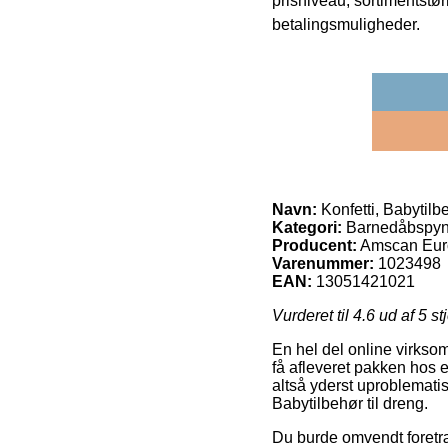
prisniveau, sortimentstø
betalingsmuligheder.
Navn:
Konfetti, Babytilbe
Kategori:
Barnedåbspyn
Producent:
Amscan Eur
Varenummer:
1023498
EAN:
13051421021
Vurderet til
4.6
ud af 5 st
En hel del online virkso
få afleveret pakken hos 
altså yderst uproblematis
Babytilbehør til dreng.
Du burde omvendt foretræ