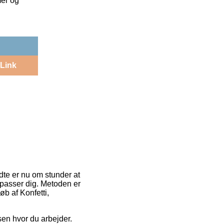
mer og
Link
dte er nu om stunder at
 passer dig. Metoden er
øb af Konfetti,
sen hvor du arbejder.