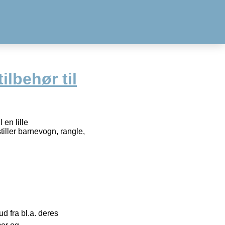
ilbehør til
 en lille
tiller barnevogn, rangle,
 fra bl.a. deres