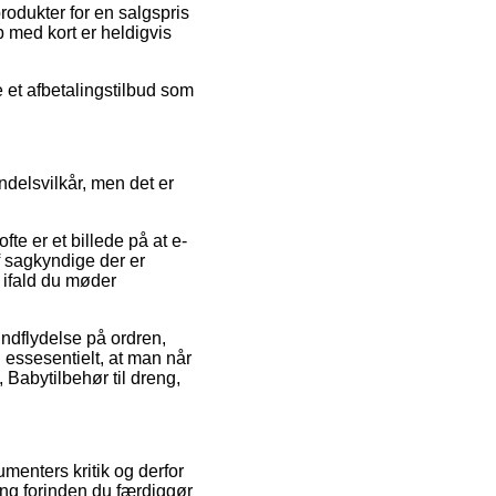
rodukter for en salgspris
b med kort er heldigvis
e et afbetalingstilbud som
ndelsvilkår, men det er
fte er et billede på at e-
f sagkyndige der er
 ifald du møder
indflydelse på ordren,
 essesentielt, at man når
 Babytilbehør til dreng,
umenters kritik og derfor
reng forinden du færdiggør