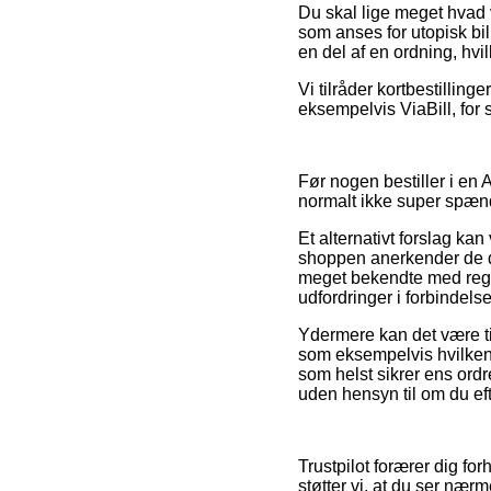
Du skal lige meget hvad v
som anses for utopisk bil
en del af en ordning, hvi
Vi tilråder kortbestillin
eksempelvis ViaBill, for 
Før nogen bestiller i en 
normalt ikke super spæ
Et alternativt forslag kan
shoppen anerkender de da
meget bekendte med regle
udfordringer i forbindelse
Ydermere kan det være ti
som eksempelvis hvilken 
som helst sikrer ens ordr
uden hensyn til om du eft
Trustpilot forærer dig for
støtter vi, at du ser nær