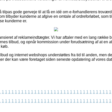
tilpas gode genveje til at få en idé om e-forhandlerens trovær
 tilbyder kunderne at afgive en omtale af ordreforløbet, som til
redse kunderne er.
sieret af reklameindtægter. Vi har aftaler med en lang række but
nes tilbud, og opnår kommission under forudsætning af at en 
 køb.
lbud og internet webshops understøttes fra tid til anden, men det
ger der kan være foretaget siden seneste opdatering af vores dat
1
1
1
1
1
1
1
1
1
1
1
1
1
1
1
1
1
1
1
1
1
1
1
1
1
1
1
1
1
1
1
1
1
1
1
1
1
1
1
1
1
1
1
1
1
1
1
1
1
1
1
1
1
1
1
1
1
1
1
1
1
1
1
1
1
1
1
1
1
1