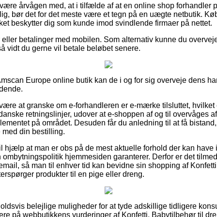
ære årvågen med, at i tilfælde af at en online shop forhandler p
lig, bør det for det meste være et tegn på en uægte netbutik. Kø
lket beskytter dig som kunde imod svindlende firmaer på nettet.
ger eller betalinger med mobilen. Som alternativ kunne du overvej
så vidt du gerne vil betale beløbet senere.
Amscan Europe online butik kan de i og for sig overveje dens ha
ndende.
 være at granske om e-forhandleren er e-mærke tilsluttet, hvilket o
nske retningslinjer, udover at e-shoppen af og til overvåges a
mentet på området. Desuden får du anledning til at få bistand,
 med din bestilling.
l hjælp at man er obs på de mest aktuelle forhold der kan have 
ombytningspolitik hjemmesiden garanterer. Derfor er det tilmed
email, så man til enhver tid kan bevidne sin shopping af Konfetti,
erspørger produkter til en pige eller dreng.
holdsvis belejlige muligheder for at tyde adskillige tidligere kons
mere på webbutikkens vurderinger af Konfetti, Babytilbehør til d