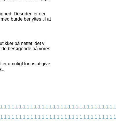
dighed. Desuden er der
med burde benyttes til at
ikker på nettet idet vi
af de besøgende på vores
 er umuligt for os at give
a.
1
1
1
1
1
1
1
1
1
1
1
1
1
1
1
1
1
1
1
1
1
1
1
1
1
1
1
1
1
1
1
1
1
1
1
1
1
1
1
1
1
1
1
1
1
1
1
1
1
1
1
1
1
1
1
1
1
1
1
1
1
1