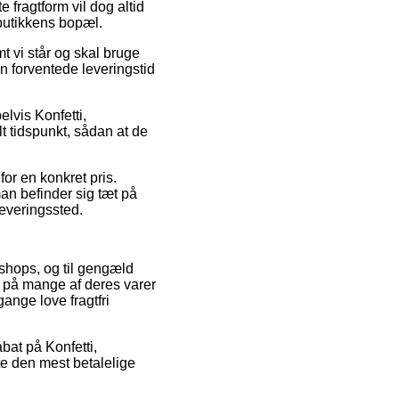
 fragtform vil dog altid
 butikkens bopæl.
t vi står og skal bruge
en forventede leveringstid
lvis Konfetti,
lt tidspunkt, sådan at de
or en konkret pris.
an befinder sig tæt på
dleveringssted.
t shops, og til gengæld
e på mange af deres varer
ange love fragtfri
abat på Konfetti,
te den mest betalelige