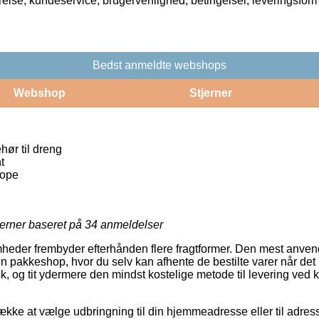
rrelse, kundeservice, brugervenlighed, betingelser, leveringsfor
Bedst anmeldte webshops
Webshop
Stjerner
hør til dreng
t
ope
jerner baseret på
34
anmeldelser
mheder frembyder efterhånden flere fragtformer. Den mest anven
en pakkeshop, hvor du selv kan afhente de bestilte varer når det
k, og tit ydermere den mindst kostelige metode til levering ved k
kke at vælge udbringning til din hjemmeadresse eller til adres