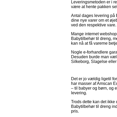
Leveringsmetoden er i reg
være at hente pakken selv
Antal dages levering på 
dine nye varer om et øjeb
ved den respektive vare.
Mange internet webshops 
Babytilbehør til dreng, me
kan nå at få varerne betj
Nogle e-forhandlere garan
Desuden burde man vælge 
Silkeborg, Slagelse eller 
Det er jo vældig ligetil f
har masser af Amscan Eur
– til babyer og børn, og 
levering.
Trods dette kan det ikke 
Babytilbehør til dreng i
pris.