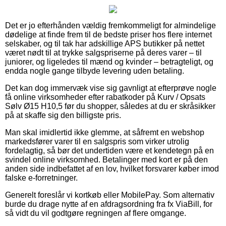
Det er jo efterhånden vældig fremkommeligt for almindelige
dødelige at finde frem til de bedste priser hos flere internet
selskaber, og til tak har adskillige APS butikker på nettet
været nødt til at trykke salgspriserne på deres varer – til
juniorer, og ligeledes til mænd og kvinder – betragteligt, og
endda nogle gange tilbyde levering uden betaling.
Det kan dog immervæk vise sig gavnligt at efterprøve nogle
få online virksomheder efter rabatkoder på Kurv / Opsats
Sølv Ø15 H10,5 før du shopper, således at du er skråsikker
på at skaffe sig den billigste pris.
Man skal imidlertid ikke glemme, at såfremt en webshop
markedsfører varer til en salgspris som virker utrolig
fordelagtig, så bør det undertiden være et kendetegn på en
svindel online virksomhed. Betalinger med kort er på den
anden side indbefattet af en lov, hvilket forsvarer køber imod
falske e-forretninger.
Generelt foreslår vi kortkøb eller MobilePay. Som alternativ
burde du drage nytte af en afdragsordning fra fx ViaBill, for
så vidt du vil godtgøre regningen af flere omgange.