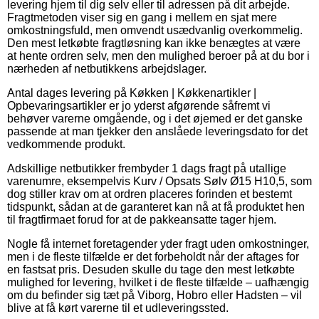
levering hjem til dig selv eller til adressen på dit arbejde.
Fragtmetoden viser sig en gang i mellem en sjat mere
omkostningsfuld, men omvendt usædvanlig overkommelig.
Den mest letkøbte fragtløsning kan ikke benægtes at være
at hente ordren selv, men den mulighed beroer på at du bor i
nærheden af netbutikkens arbejdslager.
Antal dages levering på Køkken | Køkkenartikler |
Opbevaringsartikler er jo yderst afgørende såfremt vi
behøver varerne omgående, og i det øjemed er det ganske
passende at man tjekker den anslåede leveringsdato for det
vedkommende produkt.
Adskillige netbutikker frembyder 1 dags fragt på utallige
varenumre, eksempelvis Kurv / Opsats Sølv Ø15 H10,5, som
dog stiller krav om at ordren placeres forinden et bestemt
tidspunkt, sådan at de garanteret kan nå at få produktet hen
til fragtfirmaet forud for at de pakkeansatte tager hjem.
Nogle få internet foretagender yder fragt uden omkostninger,
men i de fleste tilfælde er det forbeholdt når der aftages for
en fastsat pris. Desuden skulle du tage den mest letkøbte
mulighed for levering, hvilket i de fleste tilfælde – uafhængig
om du befinder sig tæt på Viborg, Hobro eller Hadsten – vil
blive at få kørt varerne til et udleveringssted.