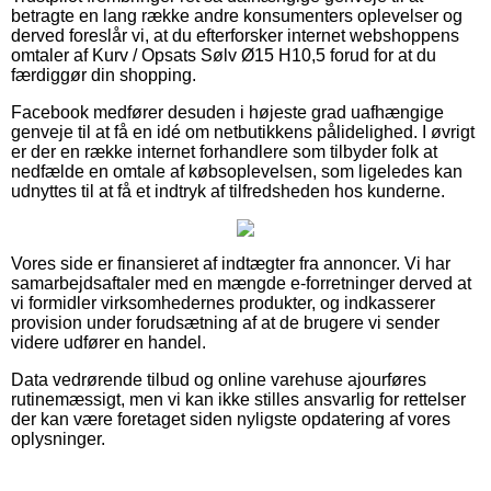
betragte en lang række andre konsumenters oplevelser og
derved foreslår vi, at du efterforsker internet webshoppens
omtaler af Kurv / Opsats Sølv Ø15 H10,5 forud for at du
færdiggør din shopping.
Facebook medfører desuden i højeste grad uafhængige
genveje til at få en idé om netbutikkens pålidelighed. I øvrigt
er der en række internet forhandlere som tilbyder folk at
nedfælde en omtale af købsoplevelsen, som ligeledes kan
udnyttes til at få et indtryk af tilfredsheden hos kunderne.
Vores side er finansieret af indtægter fra annoncer. Vi har
samarbejdsaftaler med en mængde e-forretninger derved at
vi formidler virksomhedernes produkter, og indkasserer
provision under forudsætning af at de brugere vi sender
videre udfører en handel.
Data vedrørende tilbud og online varehuse ajourføres
rutinemæssigt, men vi kan ikke stilles ansvarlig for rettelser
der kan være foretaget siden nyligste opdatering af vores
oplysninger.