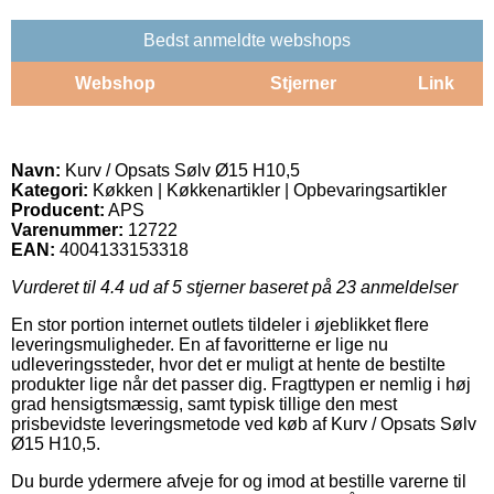
Bedst anmeldte webshops
Webshop
Stjerner
Link
Navn:
Kurv / Opsats Sølv Ø15 H10,5
Kategori:
Køkken | Køkkenartikler | Opbevaringsartikler
Producent:
APS
Varenummer:
12722
EAN:
4004133153318
Vurderet til
4.4
ud af 5 stjerner baseret på
23
anmeldelser
En stor portion internet outlets tildeler i øjeblikket flere
leveringsmuligheder. En af favoritterne er lige nu
udleveringssteder, hvor det er muligt at hente de bestilte
produkter lige når det passer dig. Fragttypen er nemlig i høj
grad hensigtsmæssig, samt typisk tillige den mest
prisbevidste leveringsmetode ved køb af Kurv / Opsats Sølv
Ø15 H10,5.
Du burde ydermere afveje for og imod at bestille varerne til