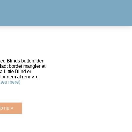
sed Blinds button, den
orladt bordet mangler at
a Little Blind er
rfor nem at rengøre.
Læs mere)
b nu »