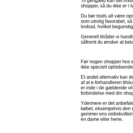
Til gengæld kan det imidl
shopper, så du ikke er i 
Du bør trods alt være op
som utrolig favorabel, så
lovbud, hvilket begunstig
Generelt tilråder vi hand
såfremt du ønsker at beta
Før nogen shopper hos en 
ikke specielt ophidsende
Et andet alternativ kan d
af at e-forhandleren tilsl
er inde i de gældende vil
forbindelse med din sho
Ydermere er det anbefale
købet, eksempelvis den re
gemmer ens ordrekvitterin
en dame eller herre.