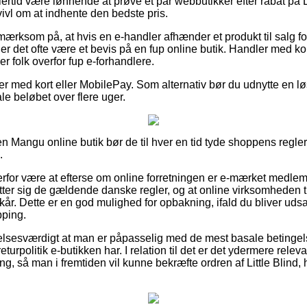
ertid være lønnende at prøve et par webbutikker efter rabat på Li
tvivl om at indhente den bedste pris.
mærksom på, at hvis en e-handler afhænder et produkt til salg f
 er det ofte være et bevis på en fup online butik. Handler med kort
er folk overfor fup e-forhandlere.
ler med kort eller MobilePay. Som alternativ bør du udnytte en løs
le beløbet over flere uger.
Mangu online butik bør de til hver en tid tyde shoppens regler,
.
erfor være at efterse om online forretningen er e-mærket medlem
utter sig de gældende danske regler, og at online virksomheden tit
kår. Dette er en god mulighed for opbakning, ifald du bliver udsa
pping.
lsesværdigt at man er påpasselig med de mest basale betingels
turpolitik e-butikken har. I relation til det er det ydermere rele
g, så man i fremtiden vil kunne bekræfte ordren af Little Blind, 