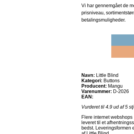
Vi har gennemgået de mes
prisniveau, sortimentstø
betalingsmuligheder.
Navn:
Little Blind
Kategori:
Buttons
Producent:
Mangu
Varenummer:
D-2026
EAN:
Vurderet til
4.9
ud af 5 st
Flere internet webshops u
leveret til et afhentningss
bedst. Leveringsformen 
af Little Blind.