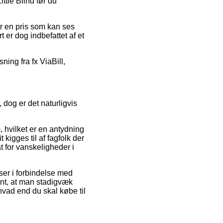
ttle Blind før du
or en pris som kan ses
 er dog indbefattet af et
ning fra fx ViaBill,
 dog er det naturligvis
, hvilket er en antydning
 kigges til af fagfolk der
t for vanskeligheder i
er i forbindelse med
vant, at man stadigvæk
hvad end du skal købe til