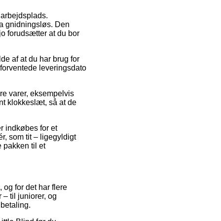
 arbejdsplads.
ra gnidningsløs. Den
jo forudsætter at du bor
e af at du har brug for
 forventede leveringsdato
re varer, eksempelvis
nt klokkeslæt, så at de
er indkøbes for et
 som tit – ligegyldigt
 pakken til et
 og for det har flere
 til juniorer, og
betaling.