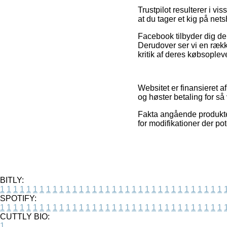
Trustpilot resulterer i v
at du tager et kig på nets
Facebook tilbyder dig d
Derudover ser vi en ræk
kritik af deres købsoplev
Websitet er finansieret a
og høster betaling for s
Fakta angående produkter 
for modifikationer der pot
BITLY:
1
1
1
1
1
1
1
1
1
1
1
1
1
1
1
1
1
1
1
1
1
1
1
1
1
1
1
1
1
1
1
1
1
1
SPOTIFY:
1
1
1
1
1
1
1
1
1
1
1
1
1
1
1
1
1
1
1
1
1
1
1
1
1
1
1
1
1
1
1
1
1
1
CUTTLY BIO:
1