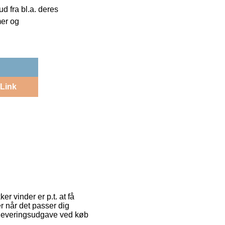
 fra bl.a. deres
mer og
Link
r vinder er p.t. at få
rer når det passer dig
 leveringsudgave ved køb