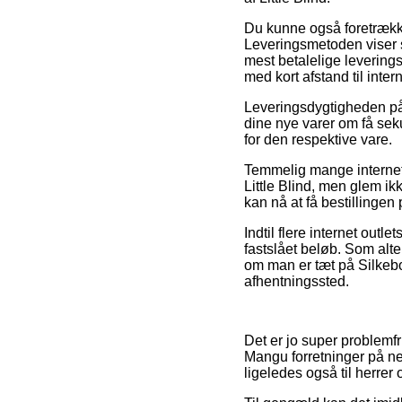
Du kunne også foretrække 
Leveringsmetoden viser s
mest betalelige leverings
med kort afstand til inter
Leveringsdygtigheden på B
dine nye varer om få sek
for den respektive vare.
Temmelig mange internet 
Little Blind, men glem ik
kan nå at få bestillingen 
Indtil flere internet outle
fastslået beløb. Som alt
om man er tæt på Silkebor
afhentningssted.
Det er jo super problemfri
Mangu forretninger på net
ligeledes også til herre