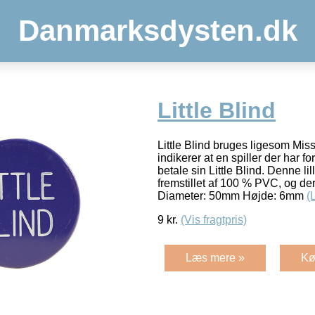
Danmarksdysten.dk
Little Blind
Little Blind bruges ligesom Mis
indikerer at en spiller der har f
betale sin Little Blind. Denne lill
fremstillet af 100 % PVC, og de
Diameter: 50mm Højde: 6mm
(
9
kr.
(Vis fragtpris)
Læs mere »
Kø