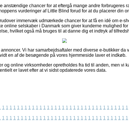
isse anstændige chancer for at eftergå mange andre forbrugeres rat
hoppens vurderinger af Little Blind forud for at du placerer din or
erudover immervæk udmærkede chancer for at få en idé om e-sh
ke online selskaber i Danmark som giver kunderne mulighed fo
else, hvilket også må bruges til at danne dig et indtryk af tilfre
f annoncer. Vi har samarbejdsaftaler med diverse e-butikker da v
å vidt en af de besøgende på vores hjemmeside laver et indkøb.
og online virksomheder opretholdes fra tid til anden, men vi kan
entielt er lavet efter at vi sidst opdaterede vores data.
1
1
1
1
1
1
1
1
1
1
1
1
1
1
1
1
1
1
1
1
1
1
1
1
1
1
1
1
1
1
1
1
1
1
1
1
1
1
1
1
1
1
1
1
1
1
1
1
1
1
1
1
1
1
1
1
1
1
1
1
1
1
1
1
1
1
1
1
1
1