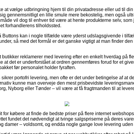
at vælge udbringning hjem til din privatadresse eller ud til din
ig gennemsnitligt en lille smule mere bekostelig, men også ult
måde vil dog til enhver tid være at hente produkterne selv, som 
net forhandlerens tilholdssted.
uttons kan i nogle tilfælde være yderst udslagsgivende i tilfæld
under, så med det formål er det ganske vigtigt at man finder den
butikker reklamerer med levering efter en enkelt hverdag på fle
ke at det er underforstået at ordren gennemføres forud for et give
pakket før personalet holder fyraften.
ts sikrer portofri levering, men ofte er det under betingelse af at d
ernativ kunne man overveje den mest prisbevidste leveringsmanér,
g, Nyborg eller Tønder – vil være at få fragtmanden til at levere
t for købere at finde de bedste priser på flere internet webshops,
tet fundet det nødvendigt at tvinge salgspriserne på deres varer –
r og damer – voldsomt, og endda nogle gange love levering uden 