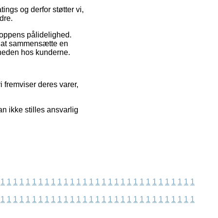
ings og derfor støtter vi,
dre.
oppens pålidelighed.
r at sammensætte en
dsheden hos kunderne.
i fremviser deres varer,
 ikke stilles ansvarlig
1
1
1
1
1
1
1
1
1
1
1
1
1
1
1
1
1
1
1
1
1
1
1
1
1
1
1
1
1
1
1
1
1
1
1
1
1
1
1
1
1
1
1
1
1
1
1
1
1
1
1
1
1
1
1
1
1
1
1
1
1
1