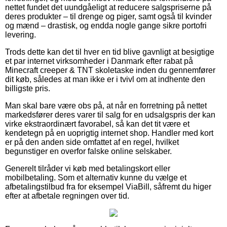
nettet fundet det uundgåeligt at reducere salgspriserne på
deres produkter – til drenge og piger, samt også til kvinder
og mænd – drastisk, og endda nogle gange sikre portofri
levering.
Trods dette kan det til hver en tid blive gavnligt at besigtige
et par internet virksomheder i Danmark efter rabat på
Minecraft creeper & TNT skoletaske inden du gennemfører
dit køb, således at man ikke er i tvivl om at indhente den
billigste pris.
Man skal bare være obs på, at når en forretning på nettet
markedsfører deres varer til salg for en udsalgspris der kan
virke ekstraordinært favorabel, så kan det tit være et
kendetegn på en uoprigtig internet shop. Handler med kort
er på den anden side omfattet af en regel, hvilket
begunstiger en overfor falske online selskaber.
Generelt tilråder vi køb med betalingskort eller
mobilbetaling. Som et alternativ kunne du vælge et
afbetalingstilbud fra for eksempel ViaBill, såfremt du higer
efter at afbetale regningen over tid.