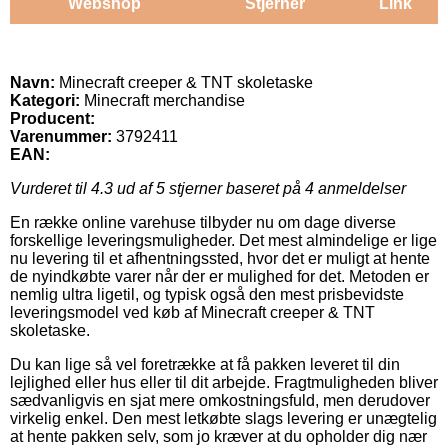
Webshop
Stjerner
Link
Navn:
Minecraft creeper & TNT skoletaske
Kategori:
Minecraft merchandise
Producent:
Varenummer:
3792411
EAN:
Vurderet til
4.3
ud af 5 stjerner baseret på
4
anmeldelser
En række online varehuse tilbyder nu om dage diverse
forskellige leveringsmuligheder. Det mest almindelige er lige
nu levering til et afhentningssted, hvor det er muligt at hente
de nyindkøbte varer når der er mulighed for det. Metoden er
nemlig ultra ligetil, og typisk også den mest prisbevidste
leveringsmodel ved køb af Minecraft creeper & TNT
skoletaske.
Du kan lige så vel foretrække at få pakken leveret til din
lejlighed eller hus eller til dit arbejde. Fragtmuligheden bliver
sædvanligvis en sjat mere omkostningsfuld, men derudover
virkelig enkel. Den mest letkøbte slags levering er unægtelig
at hente pakken selv, som jo kræver at du opholder dig nær