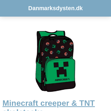
Danmarksdysten.dk
Minecraft creeper & TNT