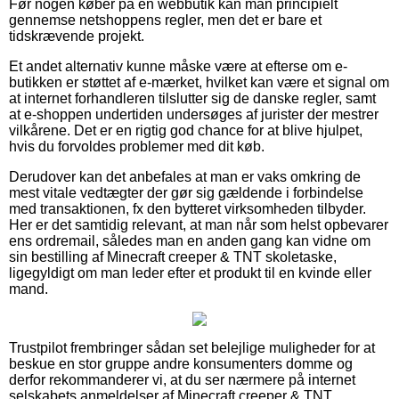
Før nogen køber på en webbutik kan man principielt
gennemse netshoppens regler, men det er bare et
tidskrævende projekt.
Et andet alternativ kunne måske være at efterse om e-
butikken er støttet af e-mærket, hvilket kan være et signal om
at internet forhandleren tilslutter sig de danske regler, samt
at e-shoppen undertiden undersøges af jurister der mestrer
vilkårene. Det er en rigtig god chance for at blive hjulpet,
hvis du forvoldes problemer med dit køb.
Derudover kan det anbefales at man er vaks omkring de
mest vitale vedtægter der gør sig gældende i forbindelse
med transaktionen, fx den bytteret virksomheden tilbyder.
Her er det samtidig relevant, at man når som helst opbevarer
ens ordremail, således man en anden gang kan vidne om
sin bestilling af Minecraft creeper & TNT skoletaske,
ligegyldigt om man leder efter et produkt til en kvinde eller
mand.
Trustpilot frembringer sådan set belejlige muligheder for at
beskue en stor gruppe andre konsumenters domme og
derfor rekommanderer vi, at du ser nærmere på internet
selskabets anmeldelser af Minecraft creeper & TNT