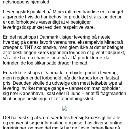
netshoppens hjemsted.
Leveringstidspunktet på Minecraft merchandise er jo meget
afgørende hvis du har behov for produktet straks, og derfor
er det forholdsvis væsentligt at vi besigtiger
leveringstidspunktet ved den respektive vare.
En del netshops i Danmark tilsiger levering på næste
hverdag på deres favorit varenumre, eksempelvis Minecraft
creeper & TNT skoletaske, men glem ikke at det er betinget
af at bestillingen køres igennem forinden et givent tidspunkt,
så at de har en chance for at nå at få produkterne klar
forinden de logistikansatte drager hjemad.
En række e-shops i Danmark frembyder portofri levering,
men i reglen er det forbeholdt når der købes for en fastsat
pris. Desuden skulle du udvælge den mest letkøbte type af
levering, hvilket mange gange – uanset om man opholder
sig nær København, Ikast eller Billund – er at få fragtmanden
til at bringe bestillingen til et afhentningssted.
Det har vist sig at være særdeles hensigtsmæssigt for alle
og enhver at søge information om priser hos diverse online
forretninger, og med det motiv har de fleste forhandlere på