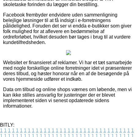
skoletaske forinden du lægger din bestilling.
Facebook frembyder endvidere uden sammenligning
belejlige løsninger til at få indsigt i e-forretningens
pålidelighed. Foruden det ser vi endda e-butikker som giver
folk mulighed for at aflevere en bedømmelse af
ordreforløbet, hvilket desuden bør tages i brug til at vurdere
kundetilfredsheden.
Websitet er finansieret af reklamer. Vi har et tæt samarbejde
med nogle forskellige online forretninger idet vi præsenterer
deres tilbud, og høster honorar når en af de besøgende på
vores hjemmeside udfører et indkøb.
Data om tilbud og online shops værnes om løbende, men vi
kan ikke stilles ansvarlig for justeringer der er blevet
implementeret siden vi senest opdaterede sidens
informationer.
BITLY:
1
1
1
1
1
1
1
1
1
1
1
1
1
1
1
1
1
1
1
1
1
1
1
1
1
1
1
1
1
1
1
1
1
1
1
1
1
1
1
1
1
1
1
1
1
1
1
1
1
1
1
1
1
1
1
1
1
1
1
1
1
1
1
1
1
1
1
1