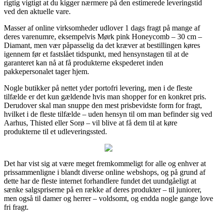
rigtig vigtigt at du kigger nærmere på den estimerede leveringstid
ved den aktuelle vare.
Masser af online virksomheder udlover 1 dags fragt på mange af
deres varenumre, eksempelvis Mørk pink Honeycomb – 30 cm –
Diamant, men vær påpasselig da det kræver at bestillingen køres
igennem før et fastslået tidspunkt, med hensynstagen til at de
garanteret kan nå at få produkterne ekspederet inden
pakkepersonalet tager hjem.
Nogle butikker på nettet yder portofri levering, men i de fleste
tilfælde er det kun gældende hvis man shopper for en konkret pris.
Derudover skal man snuppe den mest prisbevidste form for fragt,
hvilket i de fleste tilfælde – uden hensyn til om man befinder sig ved
Aarhus, Thisted eller Sorø – vil blive at få dem til at køre
produkterne til et udleveringssted.
Det har vist sig at være meget fremkommeligt for alle og enhver at
prissammenligne i blandt diverse online webshops, og på grund af
dette har de fleste internet forhandlere fundet det uundgåeligt at
sænke salgspriserne på en række af deres produkter – til juniorer,
men også til damer og herrer – voldsomt, og endda nogle gange love
fri fragt.