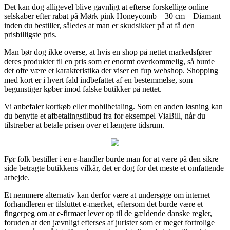
Det kan dog alligevel blive gavnligt at efterse forskellige online
selskaber efter rabat på Mørk pink Honeycomb – 30 cm – Diamant
inden du bestiller, således at man er skudsikker på at få den
prisbilligste pris.
Man bør dog ikke overse, at hvis en shop på nettet markedsfører
deres produkter til en pris som er enormt overkommelig, så burde
det ofte være et karakteristika der viser en fup webshop. Shopping
med kort er i hvert fald indbefattet af en bestemmelse, som
begunstiger køber imod falske butikker på nettet.
Vi anbefaler kortkøb eller mobilbetaling. Som en anden løsning kan
du benytte et afbetalingstilbud fra for eksempel ViaBill, når du
tilstræber at betale prisen over et længere tidsrum.
Før folk bestiller i en e-handler burde man for at være på den sikre
side betragte butikkens vilkår, det er dog for det meste et omfattende
arbejde.
Et nemmere alternativ kan derfor være at undersøge om internet
forhandleren er tilsluttet e-mærket, eftersom det burde være et
fingerpeg om at e-firmaet lever op til de gældende danske regler,
foruden at den jævnligt efterses af jurister som er meget fortrolige