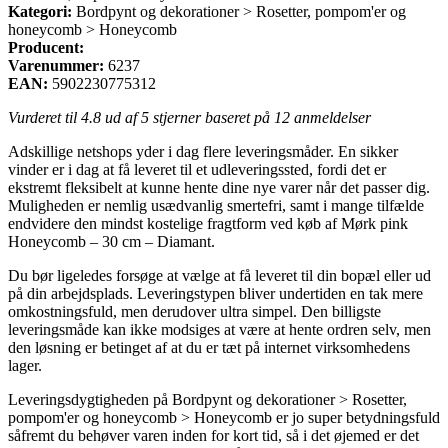
Kategori:
Bordpynt og dekorationer > Rosetter, pompom'er og
honeycomb > Honeycomb
Producent:
Varenummer:
6237
EAN:
5902230775312
Vurderet til
4.8
ud af 5 stjerner baseret på
12
anmeldelser
Adskillige netshops yder i dag flere leveringsmåder. En sikker
vinder er i dag at få leveret til et udleveringssted, fordi det er
ekstremt fleksibelt at kunne hente dine nye varer når det passer dig.
Muligheden er nemlig usædvanlig smertefri, samt i mange tilfælde
endvidere den mindst kostelige fragtform ved køb af Mørk pink
Honeycomb – 30 cm – Diamant.
Du bør ligeledes forsøge at vælge at få leveret til din bopæl eller ud
på din arbejdsplads. Leveringstypen bliver undertiden en tak mere
omkostningsfuld, men derudover ultra simpel. Den billigste
leveringsmåde kan ikke modsiges at være at hente ordren selv, men
den løsning er betinget af at du er tæt på internet virksomhedens
lager.
Leveringsdygtigheden på Bordpynt og dekorationer > Rosetter,
pompom'er og honeycomb > Honeycomb er jo super betydningsfuld
såfremt du behøver varen inden for kort tid, så i det øjemed er det