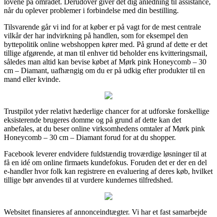
lovene på området. Derudover giver det dig anledning til assistance,
når du oplever problemer i forbindelse med din bestilling.
Tilsvarende går vi ind for at køber er på vagt for de mest centrale
vilkår der har indvirkning på handlen, som for eksempel den
byttepolitik online webshoppen kører med. På grund af dette er det
tillige afgørende, at man til enhver tid beholder ens kvitteringsmail,
således man altid kan bevise købet af Mørk pink Honeycomb – 30
cm – Diamant, uafhængig om du er på udkig efter produkter til en
mand eller kvinde.
Trustpilot yder relativt hæderlige chancer for at udforske forskellige
eksisterende brugeres domme og på grund af dette kan det
anbefales, at du beser online virksomhedens omtaler af Mørk pink
Honeycomb – 30 cm – Diamant forud for at du shopper.
Facebook leverer endvidere fuldstændig troværdige løsninger til at
få en idé om online firmaets kundefokus. Foruden det er der en del
e-handler hvor folk kan registrere en evaluering af deres køb, hvilket
tillige bør anvendes til at vurdere kundernes tilfredshed.
Websitet finansieres af annonceindtægter. Vi har et fast samarbejde