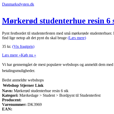
Danmarksdysten.dk
Mørkerød studenterhue resin 6 
Pynt festbordet til studenterfesten med små mørkerøde studenterhuer. D
find lige netop alt det pynt du skal bruge
(Læs mere)
35
kr.
(Vis fragtpris)
Læs mere »
Køb nu »
Vi har gennemgået de mest populære webshops og anmeldt dem med stjern
betalingsmuligheder.
Bedst anmeldte webshops
Webshop
Stjerner
Link
Navn:
Mørkerød studenterhue resin 6 stk
Kategori:
Mærkedage > Student > Bordpynt til Studenterfest
Producent:
Varenummer:
DK3969
EAN: