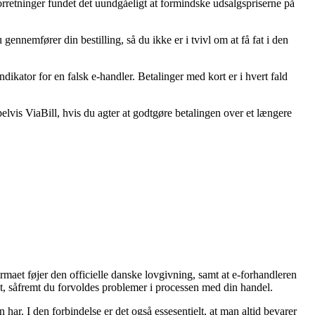
forretninger fundet det uundgåeligt at formindske udsalgspriserne på
ennemfører din bestilling, så du ikke er i tvivl om at få fat i den
ndikator for en falsk e-handler. Betalinger med kort er i hvert fald
lvis ViaBill, hvis du agter at godtgøre betalingen over et længere
rmaet føjer den officielle danske lovgivning, samt at e-forhandleren
, såfremt du forvoldes problemer i processen med din handel.
ar. I den forbindelse er det også essesentielt, at man altid bevarer