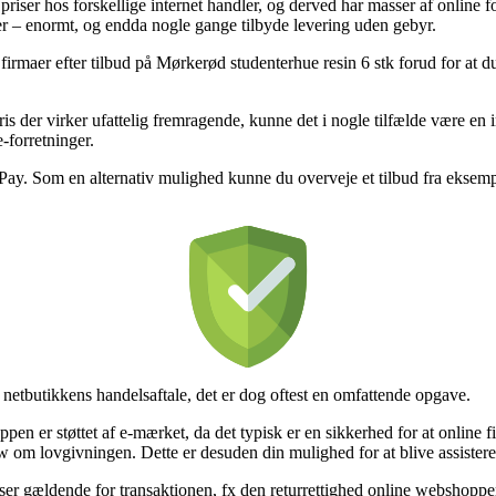
riser hos forskellige internet handler, og derved har masser af online 
mer – enormt, og endda nogle gange tilbyde levering uden gebyr.
irmaer efter tilbud på Mørkerød studenterhue resin 6 stk forud for at du g
ris der virker ufattelig fremragende, kunne det i nogle tilfælde være en i
-forretninger.
ePay. Som en alternativ mulighed kunne du overveje et tilbud fra eksempe
netbutikkens handelsaftale, det er dog oftest en omfattende opgave.
en er støttet af e-mærket, da det typisk er en sikkerhed for at online fi
om lovgivningen. Dette er desuden din mulighed for at blive assisteret
er gældende for transaktionen, fx den returrettighed online webshoppen h