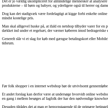
Det er jo vældig ukompliceret for almindelige mennesker at analysere p
produkterne – til børn og babyer, og yderligere også til herrer og da
Dog kan det stadigvæk være fordelagtigt at kigge forbi enkelte online f
mindst kostelige pris.
Man skal alligevel huske på, at ifald en netshop tilbyder varer for en p
dækket ind under et regelsæt, der værner køberen imod bedrageriske e
Generelt slår vi et slag for køb med gængse betalingskort eller Mobil
tidsrum.
Før folk shopper i en internet webshop bør de utvivlsomt gennemløbe 
Et andet forslag kan derfor være at undersøge hvorvidt online webshopp
en gang i mellem besøges af fagfolk der har den nødvendige knowhow 
Desuden tilrådes det at man er hensynstagende til de primære betingels