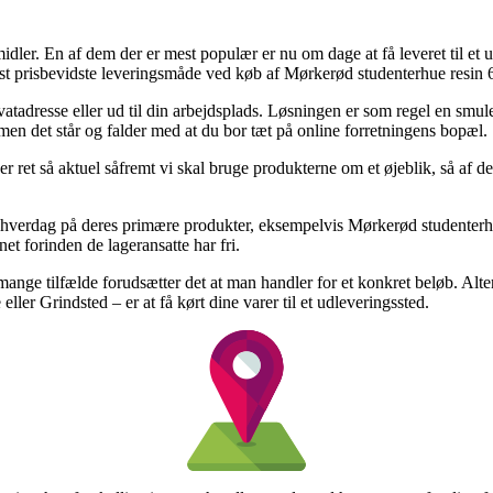
smidler. En af dem der er mest populær er nu om dage at få leveret til et
 prisbevidste leveringsmåde ved køb af Mørkerød studenterhue resin 6
rivatadresse eller ud til din arbejdsplads. Løsningen er som regel en s
 men det står og falder med at du bor tæt på online forretningens bopæl.
ret så aktuel såfremt vi skal bruge produkterne om et øjeblik, så af den
lt hverdag på deres primære produkter, eksempelvis Mørkerød studenterhue
net forinden de lageransatte har fri.
ange tilfælde forudsætter det at man handler for et konkret beløb. Alte
er Grindsted – er at få kørt dine varer til et udleveringssted.