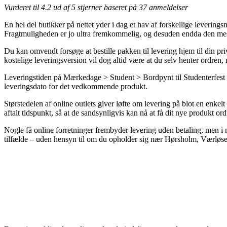
Vurderet til
4.2
ud af 5 stjerner baseret på
37
anmeldelser
En hel del butikker på nettet yder i dag et hav af forskellige levering
Fragtmuligheden er jo ultra fremkommelig, og desuden endda den mest
Du kan omvendt forsøge at bestille pakken til levering hjem til din p
kostelige leveringsversion vil dog altid være at du selv henter ordren,
Leveringstiden på Mærkedage > Student > Bordpynt til Studenterfest er 
leveringsdato for det vedkommende produkt.
Størstedelen af online outlets giver løfte om levering på blot en enke
aftalt tidspunkt, så at de sandsynligvis kan nå at få dit nye produkt ord
Nogle få online forretninger frembyder levering uden betaling, men i m
tilfælde – uden hensyn til om du opholder sig nær Hørsholm, Værløse ell