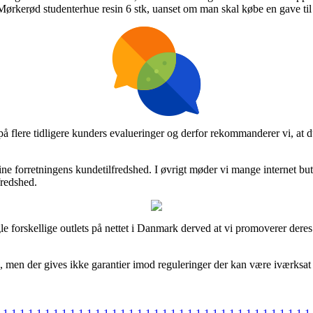
Mørkerød studenterhue resin 6 stk, uanset om man skal købe en gave til 
på flere tidligere kunders evalueringer og derfor rekommanderer vi, at d
ine forretningens kundetilfredshed. I øvrigt møder vi mange internet bu
fredshed.
e forskellige outlets på nettet i Danmark derved at vi promoverer deres
, men der gives ikke garantier imod reguleringer der kan være iværksat e