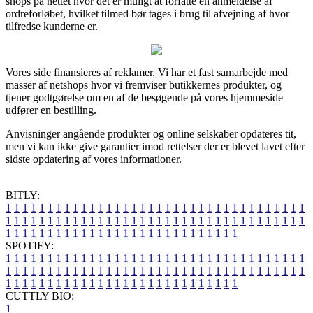
shops på nettet hvor det er muligt at forfatte en anmeldelse af
ordreforløbet, hvilket tilmed bør tages i brug til afvejning af hvor
tilfredse kunderne er.
Vores side finansieres af reklamer. Vi har et fast samarbejde med
masser af netshops hvor vi fremviser butikkernes produkter, og
tjener godtgørelse om en af de besøgende på vores hjemmeside
udfører en bestilling.
Anvisninger angående produkter og online selskaber opdateres tit,
men vi kan ikke give garantier imod rettelser der er blevet lavet efter
sidste opdatering af vores informationer.
BITLY:
1
1
1
1
1
1
1
1
1
1
1
1
1
1
1
1
1
1
1
1
1
1
1
1
1
1
1
1
1
1
1
1
1
1
1
1
1
1
1
1
1
1
1
1
1
1
1
1
1
1
1
1
1
1
1
1
1
1
1
1
1
1
1
1
1
1
1
1
1
1
1
1
1
1
1
1
1
1
1
1
1
1
1
1
1
1
1
1
1
1
1
1
1
1
1
1
1
1
1
1
SPOTIFY:
1
1
1
1
1
1
1
1
1
1
1
1
1
1
1
1
1
1
1
1
1
1
1
1
1
1
1
1
1
1
1
1
1
1
1
1
1
1
1
1
1
1
1
1
1
1
1
1
1
1
1
1
1
1
1
1
1
1
1
1
1
1
1
1
1
1
1
1
1
1
1
1
1
1
1
1
1
1
1
1
1
1
1
1
1
1
1
1
1
1
1
1
1
1
1
1
1
1
1
1
CUTTLY BIO:
1