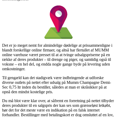
Det er jo meget nemt for almindelige dødelige at prissammenligne i
blandt forskellige online firmaer, og altså har flertallet af MUMM
online varehuse været presset til at at tvinge udsalgspriserne på en
række af deres produkter – til drenge og piger, og samtidig også til
voksne – en hel del, og endda nogle gange byde på levering uden
omkostninger.
Til gengæld kan det stadigvæk være indbringende at udforske
diverse outlets på nettet efter udsalg på Mumm Champagne Demi-
Sec 0,75 ltr inden du bestiller, således at man er skråsikker på at
opnå den mindst kostelige pris.
Du må blot være klar over, at såfremt en forretning på nettet tilbyder
deres produkter til en salgspris der kan ses som grænseløst letkøbt,
bør det for det meste være en indikation på en falsk internet
forhandler. Bestillinger med betalingskort er dog omsluttet af en lov,