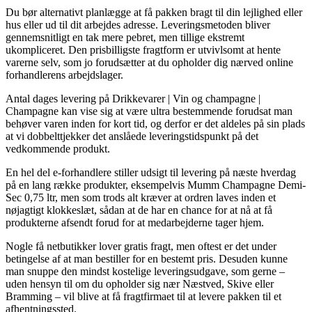
Du bør alternativt planlægge at få pakken bragt til din lejlighed eller
hus eller ud til dit arbejdes adresse. Leveringsmetoden bliver
gennemsnitligt en tak mere pebret, men tillige ekstremt
ukompliceret. Den prisbilligste fragtform er utvivlsomt at hente
varerne selv, som jo forudsætter at du opholder dig nærved online
forhandlerens arbejdslager.
Antal dages levering på Drikkevarer | Vin og champagne |
Champagne kan vise sig at være ultra bestemmende forudsat man
behøver varen inden for kort tid, og derfor er det aldeles på sin plads
at vi dobbelttjekker det anslåede leveringstidspunkt på det
vedkommende produkt.
En hel del e-forhandlere stiller udsigt til levering på næste hverdag
på en lang række produkter, eksempelvis Mumm Champagne Demi-
Sec 0,75 ltr, men som trods alt kræver at ordren laves inden et
nøjagtigt klokkeslæt, sådan at de har en chance for at nå at få
produkterne afsendt forud for at medarbejderne tager hjem.
Nogle få netbutikker lover gratis fragt, men oftest er det under
betingelse af at man bestiller for en bestemt pris. Desuden kunne
man snuppe den mindst kostelige leveringsudgave, som gerne –
uden hensyn til om du opholder sig nær Næstved, Skive eller
Bramming – vil blive at få fragtfirmaet til at levere pakken til et
afhentningssted.