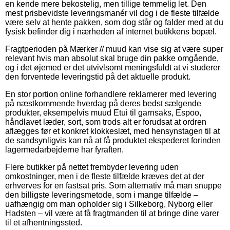
en kende mere bekostelig, men tillige temmelig let. Den
mest prisbevidste leveringsmanér vil dog i de fleste tilfælde
være selv at hente pakken, som dog står og falder med at du
fysisk befinder dig i nærheden af internet butikkens bopæl.
Fragtperioden på Mærker // muud kan vise sig at være super
relevant hvis man absolut skal bruge din pakke omgående,
og i det øjemed er det utvivlsomt meningsfuldt at vi studerer
den forventede leveringstid på det aktuelle produkt.
En stor portion online forhandlere reklamerer med levering
på næstkommende hverdag på deres bedst sælgende
produkter, eksempelvis muud Etui til garnsaks, Espoo,
håndlavet læder, sort, som trods alt er forudsat at ordren
aflægges før et konkret klokkeslæt, med hensynstagen til at
de sandsynligvis kan nå at få produktet ekspederet forinden
lagermedarbejderne har fyraften.
Flere butikker på nettet frembyder levering uden
omkostninger, men i de fleste tilfælde kræves det at der
erhverves for en fastsat pris. Som alternativ må man snuppe
den billigste leveringsmetode, som i mange tilfælde –
uafhængig om man opholder sig i Silkeborg, Nyborg eller
Hadsten – vil være at få fragtmanden til at bringe dine varer
til et afhentningssted.