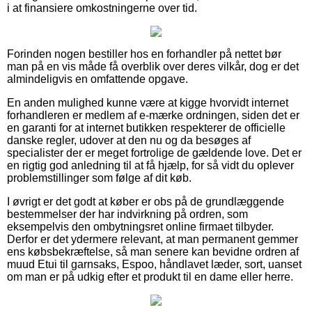
i at finansiere omkostningerne over tid.
Forinden nogen bestiller hos en forhandler på nettet bør
man på en vis måde få overblik over deres vilkår, dog er det
almindeligvis en omfattende opgave.
En anden mulighed kunne være at kigge hvorvidt internet
forhandleren er medlem af e-mærke ordningen, siden det er
en garanti for at internet butikken respekterer de officielle
danske regler, udover at den nu og da besøges af
specialister der er meget fortrolige de gældende love. Det er
en rigtig god anledning til at få hjælp, for så vidt du oplever
problemstillinger som følge af dit køb.
I øvrigt er det godt at køber er obs på de grundlæggende
bestemmelser der har indvirkning på ordren, som
eksempelvis den ombytningsret online firmaet tilbyder.
Derfor er det ydermere relevant, at man permanent gemmer
ens købsbekræftelse, så man senere kan bevidne ordren af
muud Etui til garnsaks, Espoo, håndlavet læder, sort, uanset
om man er på udkig efter et produkt til en dame eller herre.