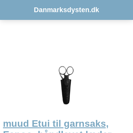
Danmarksdysten.dk
muud Etui til garnsaks,