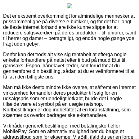
Det er ekstremt overkommeligt for almindelige mennesker at
prissammenligne på diverse e-butikker, og for det har langt
de fleste internet forhandlere ikke kunne slippe for at
reducere salgsværdien på deres produkter – til juniorer, samt
til herrer og damer – betragteligt, og endda nogle gange yde
fragt uden gebyr.
Derfor kan det trods alt vise sig rentabelt at eftergå nogle
enkelte forhandlere på nettet efter tilbud på muud Etui til
garnsaks, Espoo, håndlavet læder, sort forud for at du
gennemfører din bestilling, sådan at du er velinformeret til at
få fat i den billigste pris.
Man må ikke desto mindre ikke overse, at såfremt en internet
virksomhed forhandler deres produkter til salg for en
udsalgspris som er uendeligt letkøbt, burde det i nogle
tilfælde være et symbol på en uægte netshop.
Kortbestillinger er dog indbefattet af en foranstaltning, som
skærmer os overfor bedrageriske e-forhandlere.
Vi tilråder generelt bestillinger med betalingskort eller
MobilePay. Som en alternativ mulighed bør du bruge et
afdragstilbud som for eksempel ViaBill, ifald du ser en fordel