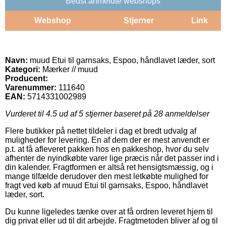
Bedst anmeldte webshops
Webshop
Stjerner
Link
Navn:
muud Etui til garnsaks, Espoo, håndlavet læder, sort
Kategori:
Mærker // muud
Producent:
Varenummer:
111640
EAN:
5714331002989
Vurderet til
4.5
ud af 5 stjerner baseret på
28
anmeldelser
Flere butikker på nettet tildeler i dag et bredt udvalg af
muligheder for levering. En af dem der er mest anvendt er
p.t. at få afleveret pakken hos en pakkeshop, hvor du selv
afhenter de nyindkøbte varer lige præcis når det passer ind i
din kalender. Fragtformen er altså ret hensigtsmæssig, og i
mange tilfælde derudover den mest letkøbte mulighed for
fragt ved køb af muud Etui til garnsaks, Espoo, håndlavet
læder, sort.
Du kunne ligeledes tænke over at få ordren leveret hjem til
dig privat eller ud til dit arbejde. Fragtmetoden bliver af og til