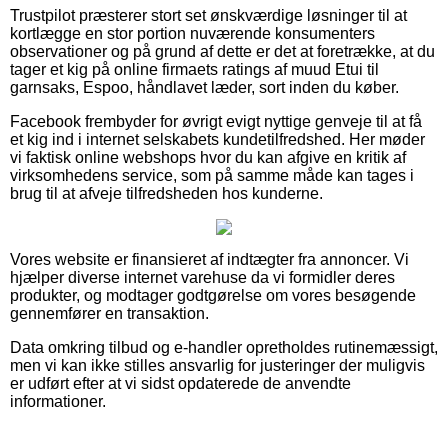
Trustpilot præsterer stort set ønskværdige løsninger til at
kortlægge en stor portion nuværende konsumenters
observationer og på grund af dette er det at foretrække, at du
tager et kig på online firmaets ratings af muud Etui til
garnsaks, Espoo, håndlavet læder, sort inden du køber.
Facebook frembyder for øvrigt evigt nyttige genveje til at få
et kig ind i internet selskabets kundetilfredshed. Her møder
vi faktisk online webshops hvor du kan afgive en kritik af
virksomhedens service, som på samme måde kan tages i
brug til at afveje tilfredsheden hos kunderne.
Vores website er finansieret af indtægter fra annoncer. Vi
hjælper diverse internet varehuse da vi formidler deres
produkter, og modtager godtgørelse om vores besøgende
gennemfører en transaktion.
Data omkring tilbud og e-handler opretholdes rutinemæssigt,
men vi kan ikke stilles ansvarlig for justeringer der muligvis
er udført efter at vi sidst opdaterede de anvendte
informationer.