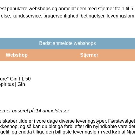
t populære webshops og anmeldt dem med stjerner fra 1 til 5 ud
rrelse, kundeservice, brugervenlighed, betingelser, leveringsfor
Bedst anmeldte webshops
Webshop
Stjerner
ure" Gin FL 50
piritus | Gin
jerner baseret på
14
anmeldelser
selskaber tildeler i vore dage diverse leveringstyper. Førsteval
kkeshop, og så kan du blot gå forbi efter din nyindkøbte vare de
igetil, og endda tillige den billigste leveringsform ved køb af Nj