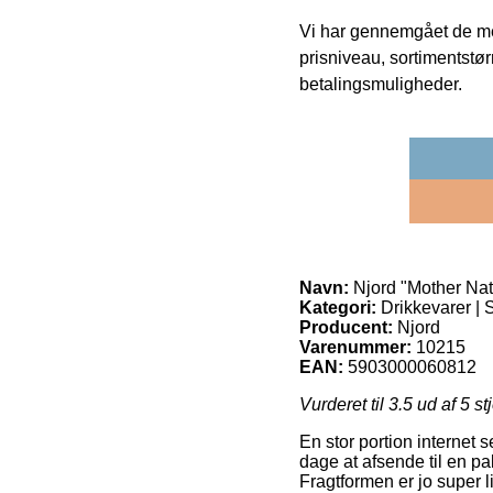
Vi har gennemgået de mes
prisniveau, sortimentstø
betalingsmuligheder.
Navn:
Njord "Mother Nat
Kategori:
Drikkevarer | S
Producent:
Njord
Varenummer:
10215
EAN:
5903000060812
Vurderet til
3.5
ud af 5 st
En stor portion internet 
dage at afsende til en pa
Fragtformen er jo super l