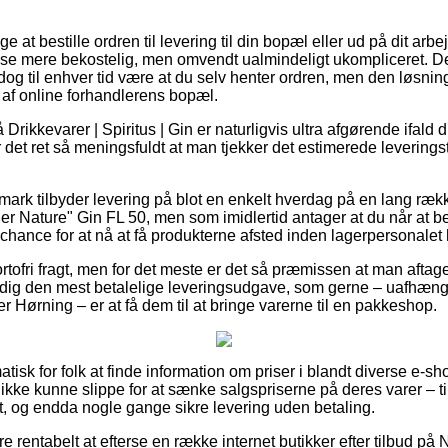
at bestille ordren til levering til din bopæl eller ud på dit arb
lse mere bekostelig, men omvendt ualmindeligt ukompliceret. D
 dog til enhver tid være at du selv henter ordren, men den løsnin
af online forhandlerens bopæl.
rikkevarer | Spiritus | Gin er naturligvis ultra afgørende ifald
r det ret så meningsfuldt at man tjekker det estimerede levering
mark tilbyder levering på blot en enkelt hverdag på en lang rækk
 Nature" Gin FL 50, men som imidlertid antager at du når at best
chance for at nå at få produkterne afsted inden lagerpersonalet h
rtofri fragt, men for det meste er det så præmissen at man aftag
 dig den mest betalelige leveringsudgave, som gerne – uafhæn
 Hørning – er at få dem til at bringe varerne til en pakkeshop.
tisk for folk at finde information om priser i blandt diverse e-s
 ikke kunne slippe for at sænke salgspriserne på deres varer – til
, og endda nogle gange sikre levering uden betaling.
ære rentabelt at efterse en række internet butikker efter tilbud på