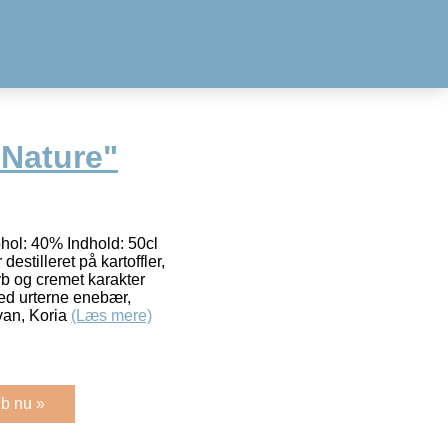
 Nature"
hol: 40% Indhold: 50cl
stilleret på kartoffler,
dyb og cremet karakter
ed urterne enebær,
van, Koria
(Læs mere)
b nu »