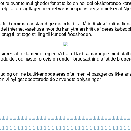
 set relevante muligheder for at tolke en hel del eksisterende ko
hjælp, at du iagttager internet webshoppens bedømmelser af Njo
fuldkommen anstændige metoder til at få indtryk af online firm
el internet varehuse hvor du kan ytre en kritik af deres købsopl
ug til at tage stilling til kundetilfredsheden.
eres af reklameindtægter. Vi har et fast samarbejde med utallig
odukter, og høster provision under forudsætning af at de bruger
d og online butikker opdateres ofte, men vi påtager os ikke ans
iden vi nyligst opdaterede de anvendte oplysninger.
1
1
1
1
1
1
1
1
1
1
1
1
1
1
1
1
1
1
1
1
1
1
1
1
1
1
1
1
1
1
1
1
1
1
1
1
1
1
1
1
1
1
1
1
1
1
1
1
1
1
1
1
1
1
1
1
1
1
1
1
1
1
1
1
1
1
1
1
1
1