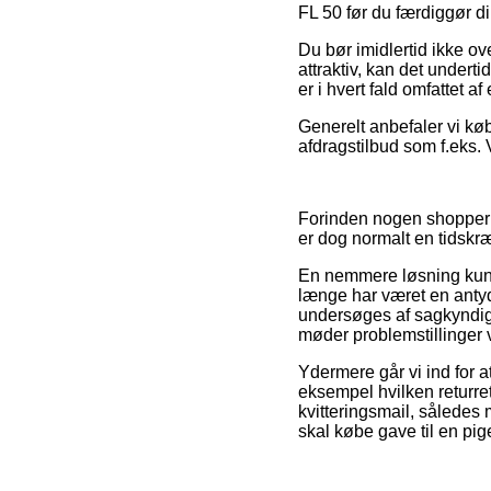
FL 50 før du færdiggør di
Du bør imidlertid ikke ov
attraktiv, kan det under
er i hvert fald omfattet a
Generelt anbefaler vi kø
afdragstilbud som f.eks. 
Forinden nogen shopper h
er dog normalt en tidsk
En nemmere løsning kunne
længe har været en antyd
undersøges af sagkyndig
møder problemstillinger v
Ydermere går vi ind for a
eksempel hvilken returret
kvitteringsmail, således
skal købe gave til en pig