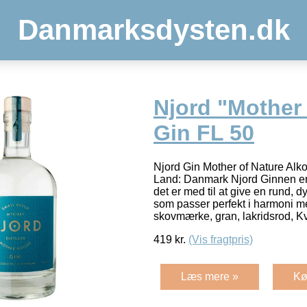
Danmarksdysten.dk
Njord "Mother
Gin FL 50
Njord Gin Mother of Nature Alko
Land: Danmark Njord Ginnen er de
det er med til at give en rund, 
som passer perfekt i harmoni m
skovmærke, gran, lakridsrod, K
419
kr.
(Vis fragtpris)
Læs mere »
Kø