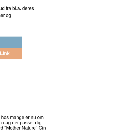
 fra bl.a. deres
mer og
Link
get hos mange er nu om
n dag der passer dig.
ord "Mother Nature" Gin