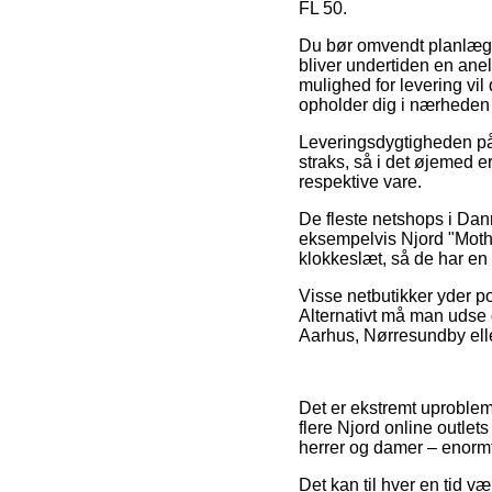
FL 50.
Du bør omvendt planlægge 
bliver undertiden en ane
mulighed for levering vil
opholder dig i nærheden 
Leveringsdygtigheden på D
straks, så i det øjemed e
respektive vare.
De fleste netshops i Dan
eksempelvis Njord "Mother
klokkeslæt, så de har en 
Visse netbutikker yder po
Alternativt må man udse
Aarhus, Nørresundby eller
Det er ekstremt uproblema
flere Njord online outlets
herrer og damer – enormt
Det kan til hver en tid v