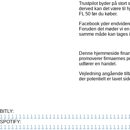
Trustpilot byder på stort
derved kan det være til 
FL 50 før du køber.
Facebook yder endvidere 
Foruden det møder vi en d
samme måde kan tages i br
Denne hjemmeside finansi
promoverer firmaernes pr
udfører en handel.
Vejledning angående tilbu
der potentielt er lavet s
BITLY:
1
1
1
1
1
1
1
1
1
1
1
1
1
1
1
1
1
1
1
1
1
1
1
1
1
1
1
1
1
1
1
1
1
1
SPOTIFY:
1
1
1
1
1
1
1
1
1
1
1
1
1
1
1
1
1
1
1
1
1
1
1
1
1
1
1
1
1
1
1
1
1
1