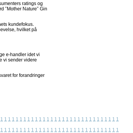
nsumenters ratings og
rd "Mother Nature" Gin
aets kundefokus.
evelse, hvilket på
e e-handler idet vi
e vi sender videre
varet for forandringer
1
1
1
1
1
1
1
1
1
1
1
1
1
1
1
1
1
1
1
1
1
1
1
1
1
1
1
1
1
1
1
1
1
1
1
1
1
1
1
1
1
1
1
1
1
1
1
1
1
1
1
1
1
1
1
1
1
1
1
1
1
1