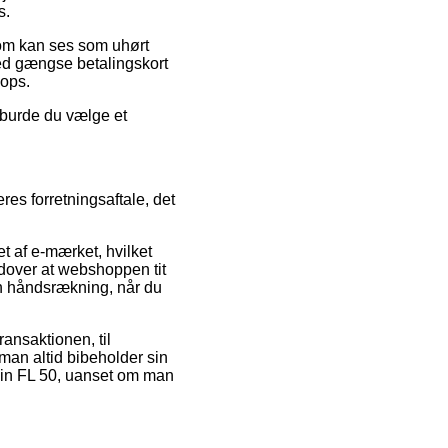
s.
 som kan ses som uhørt
med gængse betalingskort
hops.
 burde du vælge et
es forretningsaftale, det
t af e-mærket, hvilket
udover at webshoppen tit
en håndsrækning, når du
ransaktionen, til
man altid bibeholder sin
 Gin FL 50, uanset om man