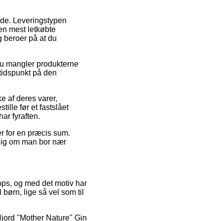
ejde. Leveringstypen
en mest letkøbte
g beroer på at du
 du mangler produkterne
stidspunkt på den
e af deres varer,
ille før et fastslået
ar fyraften.
er for en præcis sum.
gig om man bor nær
hops, og med det motiv har
 børn, lige så vel som til
 Njord "Mother Nature" Gin