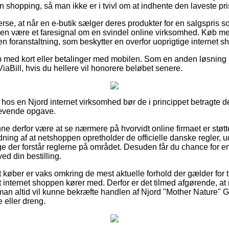
n shopping, så man ikke er i tvivl om at indhente den laveste pri
erse, at når en e-butik sælger deres produkter for en salgspris
tiden være et faresignal om en svindel online virksomhed. Køb 
f en foranstaltning, som beskytter en overfor uoprigtige internet s
b med kort eller betalinger med mobilen. Som en anden løsning
ViaBill, hvis du hellere vil honorere beløbet senere.
os en Njord internet virksomhed bør de i princippet betragte der
rævende opgave.
 derfor være at se nærmere på hvorvidt online firmaet er støtte
ning af at netshoppen opretholder de officielle danske regler, 
e der forstår reglerne på området. Desuden får du chance for 
ed din bestilling.
t køber er vaks omkring de mest aktuelle forhold der gælder for t
 internet shoppen kører med. Derfor er det tilmed afgørende, at 
 man altid vil kunne bekræfte handlen af Njord "Mother Nature"
e eller dreng.