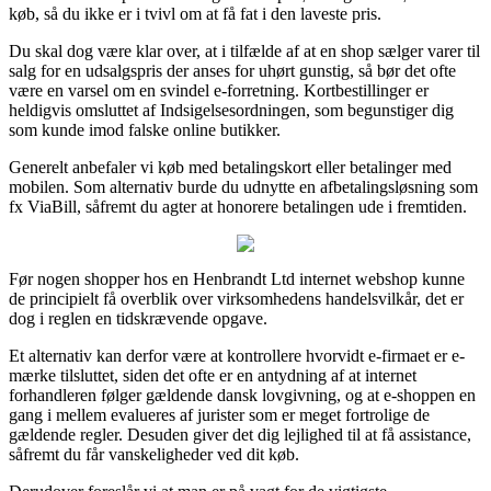
køb, så du ikke er i tvivl om at få fat i den laveste pris.
Du skal dog være klar over, at i tilfælde af at en shop sælger varer til
salg for en udsalgspris der anses for uhørt gunstig, så bør det ofte
være en varsel om en svindel e-forretning. Kortbestillinger er
heldigvis omsluttet af Indsigelsesordningen, som begunstiger dig
som kunde imod falske online butikker.
Generelt anbefaler vi køb med betalingskort eller betalinger med
mobilen. Som alternativ burde du udnytte en afbetalingsløsning som
fx ViaBill, såfremt du agter at honorere betalingen ude i fremtiden.
Før nogen shopper hos en Henbrandt Ltd internet webshop kunne
de principielt få overblik over virksomhedens handelsvilkår, det er
dog i reglen en tidskrævende opgave.
Et alternativ kan derfor være at kontrollere hvorvidt e-firmaet er e-
mærke tilsluttet, siden det ofte er en antydning af at internet
forhandleren følger gældende dansk lovgivning, og at e-shoppen en
gang i mellem evalueres af jurister som er meget fortrolige de
gældende regler. Desuden giver det dig lejlighed til at få assistance,
såfremt du får vanskeligheder ved dit køb.