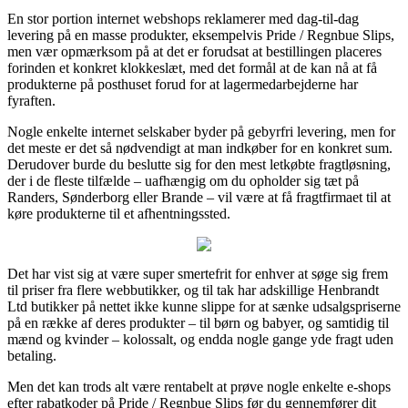
En stor portion internet webshops reklamerer med dag-til-dag
levering på en masse produkter, eksempelvis Pride / Regnbue Slips,
men vær opmærksom på at det er forudsat at bestillingen placeres
forinden et konkret klokkeslæt, med det formål at de kan nå at få
produkterne på posthuset forud for at lagermedarbejderne har
fyraften.
Nogle enkelte internet selskaber byder på gebyrfri levering, men for
det meste er det så nødvendigt at man indkøber for en konkret sum.
Derudover burde du beslutte sig for den mest letkøbte fragtløsning,
der i de fleste tilfælde – uafhængig om du opholder sig tæt på
Randers, Sønderborg eller Brande – vil være at få fragtfirmaet til at
køre produkterne til et afhentningssted.
Det har vist sig at være super smertefrit for enhver at søge sig frem
til priser fra flere webbutikker, og til tak har adskillige Henbrandt
Ltd butikker på nettet ikke kunne slippe for at sænke udsalgspriserne
på en række af deres produkter – til børn og babyer, og samtidig til
mænd og kvinder – kolossalt, og endda nogle gange yde fragt uden
betaling.
Men det kan trods alt være rentabelt at prøve nogle enkelte e-shops
efter rabatkoder på Pride / Regnbue Slips før du gennemfører dit