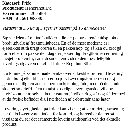
Kategori:
Pride
Producent:
Henbrandt Ltd
Varenummer:
2055801
EAN:
5026619883495
Vurderet til
3.5
ud af 5 stjerner baseret på
15
anmeldelser
Størstedelen af online butikker udlover på nuværende tidspunkt et
bredt udvalg af fragtmuligheder. En af de mest moderne er i
øjeblikket at få bragt ordren til en pakkeshop, og så kan du blot gå
forbi efter din pakke den dag der passer dig. Fragtformen er nemlig
meget problemfri, samt desuden endvidere den mest letkøbte
leveringsudgave ved køb af Pride / Regnbue Slips.
Du kunne på samme måde tænke over at bestille ordren til levering
til din bolig eller til når du er på job. Leveringsformen viser sig
gennemsnitligt en anelse mere omkostningsfuld, men på den anden
side ret smertefri. Den mindst kostelige leveringsmåde vil dog
utvivlsomt være selv at hente varerne, hvilket dog står og falder med
at du fysisk befinder dig i nærheden af e-forretningens lager.
Leveringsdygtigheden på Pride kan vise sig at være rigtig væsentlig
når du behøver varen inden for kort tid, og herved er det ret så
vigtigt at du ser det estimerede leveringstidspunkt ved det aktuelle
produkt.