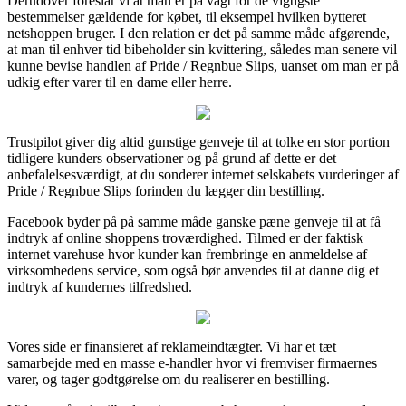
Derudover foreslår vi at man er på vagt for de vigtigste
bestemmelser gældende for købet, til eksempel hvilken bytteret
netshoppen bruger. I den relation er det på samme måde afgørende,
at man til enhver tid bibeholder sin kvittering, således man senere vil
kunne bevise handlen af Pride / Regnbue Slips, uanset om man er på
udkig efter varer til en dame eller herre.
Trustpilot giver dig altid gunstige genveje til at tolke en stor portion
tidligere kunders observationer og på grund af dette er det
anbefalelsesværdigt, at du sonderer internet selskabets vurderinger af
Pride / Regnbue Slips forinden du lægger din bestilling.
Facebook byder på på samme måde ganske pæne genveje til at få
indtryk af online shoppens troværdighed. Tilmed er der faktisk
internet varehuse hvor kunder kan frembringe en anmeldelse af
virksomhedens service, som også bør anvendes til at danne dig et
indtryk af kundernes tilfredshed.
Vores side er finansieret af reklameindtægter. Vi har et tæt
samarbejde med en masse e-handler hvor vi fremviser firmaernes
varer, og tager godtgørelse om du realiserer en bestilling.