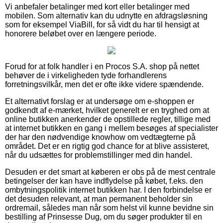
Vi anbefaler betalinger med kort eller betalinger med
mobilen. Som alternativ kan du udnytte en afdragsløsning
som for eksempel ViaBill, for så vidt du har til hensigt at
honorere beløbet over en længere periode.
Forud for at folk handler i en Procos S.A. shop på nettet
behøver de i virkeligheden tyde forhandlerens
forretningsvilkår, men det er ofte ikke videre spændende.
Et alternativt forslag er at undersøge om e-shoppen er
godkendt af e-mærket, hvilket generelt er en tryghed om at
online butikken anerkender de opstillede regler, tillige med
at internet butikken en gang i mellem besøges af specialister
der har den nødvendige knowhow om vedtægterne på
området. Det er en rigtig god chance for at blive assisteret,
når du udsættes for problemstillinger med din handel.
Desuden er det smart at køberen er obs på de mest centrale
betingelser der kan have indflydelse på købet, f.eks. den
ombytningspolitik internet butikken har. I den forbindelse er
det desuden relevant, at man permanent beholder sin
ordremail, således man når som helst vil kunne bevidne sin
bestilling af Prinsesse Dug, om du søger produkter til en