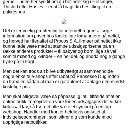
gerne – uden hensyn til om du befinder sig i Helsingør,
Thisted eller Haslev – er at få bragt din bestilling til en
pakkeshop.
Det er temmelig problemfrit for internetbrugere at søge
information om priser hos forskellige forhandlere på nettet,
og herved har flertallet af Procos S.A. firmaer på nettet ikke
kunne lade være med at stampe udsalgspriserne på en
række af deres produkter – til babyer og børn, lige så vel
som til mænd og kvinder – en hel del, og endda nogle gange
byde på fri fragt.
Men det kan trods alt blive udbytterigt at sammenholde
nogle enkelte e-shops efter rabat på Prinsesse Dug inden
du handler, sådan at man er garanteret at antage den mindst
kostelige pris.
Man skal alligevel være så påpasselig, at i tilfælde af at en
online butik frembyder en vare for en udsalgspris der virker
kolossalt lav, så bør det ofte være et symbol på en fup
webshop. Handler med kort er heldigvis omfattet af
Indsigelsesordningen, som sikrer dig som kunde imod
uoprigtige netbutikker.