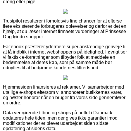
dreng eller pige.
Trustpilot resulterer i forholdsvis fine chancer for at efterse
flere eksisterende forbrugeres oplevelser og derfor er det en
hjælp, at du læser internet firmaets vurderinger af Prinsesse
Dug før du shopper.
Facebook præsterer ydermere super anstændige genveje til
at få indblik i internet webshoppens pålidelighed. I øvrigt ser
vi faktisk e-forretninger som tilbyder folk at meddele en
bedømmelse af deres køb, som på samme måde bør
udnyttes til at bedømme kundernes tilfredshed.
Hjemmesiden finansieres af reklamer. Vi samarbejder med
utallige e-shops eftersom vi annoncerer butikkernes varer,
og høster honorar når en bruger fra vores side gennemfører
en ordre.
Data vedrørende tilbud og shops på nettet i Danmark
opdateres hele tiden, men der gives ikke garantier imod
modifikationer der er blevet udarbejdet siden sidste
opdatering af sidens data.