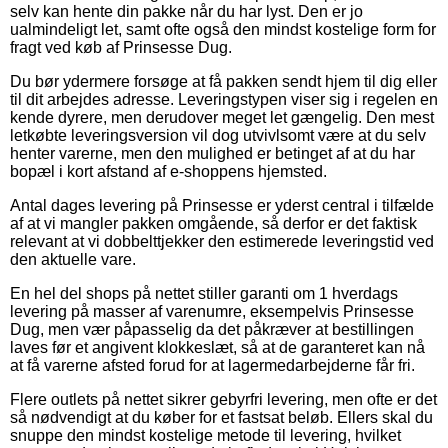
selv kan hente din pakke når du har lyst. Den er jo
ualmindeligt let, samt ofte også den mindst kostelige form for
fragt ved køb af Prinsesse Dug.
Du bør ydermere forsøge at få pakken sendt hjem til dig eller
til dit arbejdes adresse. Leveringstypen viser sig i regelen en
kende dyrere, men derudover meget let gængelig. Den mest
letkøbte leveringsversion vil dog utvivlsomt være at du selv
henter varerne, men den mulighed er betinget af at du har
bopæl i kort afstand af e-shoppens hjemsted.
Antal dages levering på Prinsesse er yderst central i tilfælde
af at vi mangler pakken omgående, så derfor er det faktisk
relevant at vi dobbelttjekker den estimerede leveringstid ved
den aktuelle vare.
En hel del shops på nettet stiller garanti om 1 hverdags
levering på masser af varenumre, eksempelvis Prinsesse
Dug, men vær påpasselig da det påkræver at bestillingen
laves før et angivent klokkeslæt, så at de garanteret kan nå
at få varerne afsted forud for at lagermedarbejderne får fri.
Flere outlets på nettet sikrer gebyrfri levering, men ofte er det
så nødvendigt at du køber for et fastsat beløb. Ellers skal du
snuppe den mindst kostelige metode til levering, hvilket