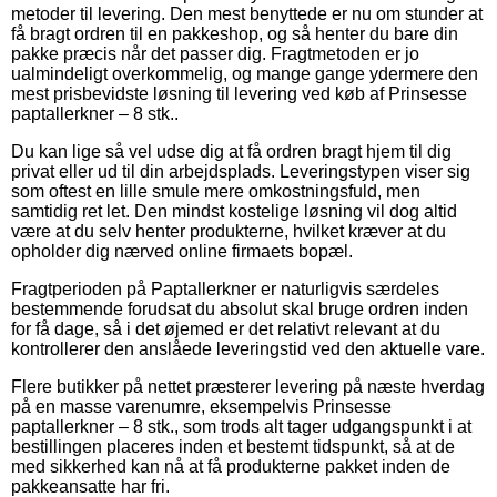
metoder til levering. Den mest benyttede er nu om stunder at
få bragt ordren til en pakkeshop, og så henter du bare din
pakke præcis når det passer dig. Fragtmetoden er jo
ualmindeligt overkommelig, og mange gange ydermere den
mest prisbevidste løsning til levering ved køb af Prinsesse
paptallerkner – 8 stk..
Du kan lige så vel udse dig at få ordren bragt hjem til dig
privat eller ud til din arbejdsplads. Leveringstypen viser sig
som oftest en lille smule mere omkostningsfuld, men
samtidig ret let. Den mindst kostelige løsning vil dog altid
være at du selv henter produkterne, hvilket kræver at du
opholder dig nærved online firmaets bopæl.
Fragtperioden på Paptallerkner er naturligvis særdeles
bestemmende forudsat du absolut skal bruge ordren inden
for få dage, så i det øjemed er det relativt relevant at du
kontrollerer den anslåede leveringstid ved den aktuelle vare.
Flere butikker på nettet præsterer levering på næste hverdag
på en masse varenumre, eksempelvis Prinsesse
paptallerkner – 8 stk., som trods alt tager udgangspunkt i at
bestillingen placeres inden et bestemt tidspunkt, så at de
med sikkerhed kan nå at få produkterne pakket inden de
pakkeansatte har fri.