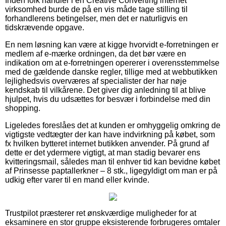
Inden folk handler i en Creative Converting internet
virksomhed burde de på en vis måde tage stilling til
forhandlerens betingelser, men det er naturligvis en
tidskrævende opgave.
En nem løsning kan være at kigge hvorvidt e-forretningen er
medlem af e-mærke ordningen, da det bør være en
indikation om at e-forretningen opererer i overensstemmelse
med de gældende danske regler, tillige med at webbutikken
lejlighedsvis overværes af specialister der har nøje
kendskab til vilkårene. Det giver dig anledning til at blive
hjulpet, hvis du udsættes for besvær i forbindelse med din
shopping.
Ligeledes foreslåes det at kunden er omhyggelig omkring de
vigtigste vedtægter der kan have indvirkning på købet, som
fx hvilken bytteret internet butikken anvender. På grund af
dette er det ydermere vigtigt, at man stadig bevarer ens
kvitteringsmail, således man til enhver tid kan bevidne købet
af Prinsesse paptallerkner – 8 stk., ligegyldigt om man er på
udkig efter varer til en mand eller kvinde.
Trustpilot præsterer ret ønskværdige muligheder for at
eksaminere en stor gruppe eksisterende forbrugeres omtaler