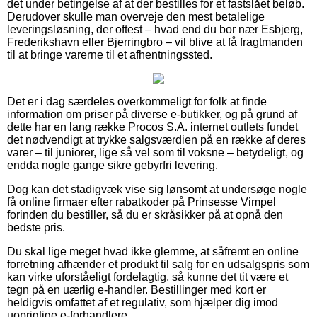
det under betingelse af at der bestilles for et fastslået beløb.
Derudover skulle man overveje den mest betalelige
leveringsløsning, der oftest – hvad end du bor nær Esbjerg,
Frederikshavn eller Bjerringbro – vil blive at få fragtmanden
til at bringe varerne til et afhentningssted.
Det er i dag særdeles overkommeligt for folk at finde
information om priser på diverse e-butikker, og på grund af
dette har en lang række Procos S.A. internet outlets fundet
det nødvendigt at trykke salgsværdien på en række af deres
varer – til juniorer, lige så vel som til voksne – betydeligt, og
endda nogle gange sikre gebyrfri levering.
Dog kan det stadigvæk vise sig lønsomt at undersøge nogle
få online firmaer efter rabatkoder på Prinsesse Vimpel
forinden du bestiller, så du er skråsikker på at opnå den
bedste pris.
Du skal lige meget hvad ikke glemme, at såfremt en online
forretning afhænder et produkt til salg for en udsalgspris som
kan virke uforståeligt fordelagtig, så kunne det tit være et
tegn på en uærlig e-handler. Bestillinger med kort er
heldigvis omfattet af et regulativ, som hjælper dig imod
uoprigtige e-forhandlere.