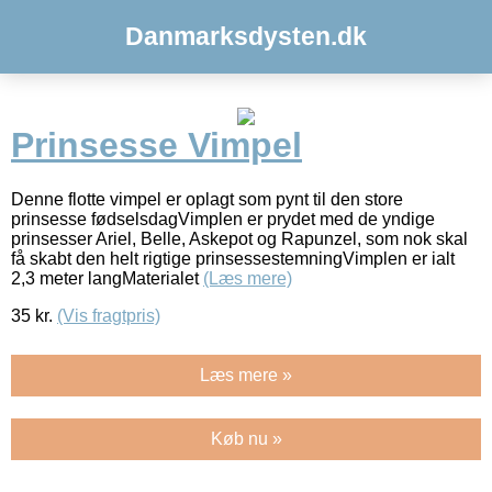
Danmarksdysten.dk
Prinsesse Vimpel
Denne flotte vimpel er oplagt som pynt til den store
prinsesse fødselsdagVimplen er prydet med de yndige
prinsesser Ariel, Belle, Askepot og Rapunzel, som nok skal
få skabt den helt rigtige prinsessestemningVimplen er ialt
2,3 meter langMaterialet
(Læs mere)
35
kr.
(Vis fragtpris)
Læs mere »
Køb nu »