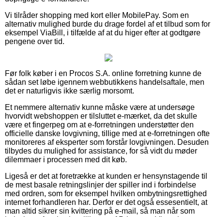
Vi tilråder shopping med kort eller MobilePay. Som en
alternativ mulighed burde du drage fordel af et tilbud som for
eksempel ViaBill, i tilfælde af at du higer efter at godtgøre
pengene over tid.
Før folk køber i en Procos S.A. online forretning kunne de
sådan set løbe igennem webbutikkens handelsaftale, men
det er naturligvis ikke særlig morsomt.
Et nemmere alternativ kunne måske være at undersøge
hvorvidt webshoppen er tilsluttet e-mærket, da det skulle
være et fingerpeg om at e-forretningen understøtter den
officielle danske lovgivning, tillige med at e-forretningen ofte
monitoreres af eksperter som forstår lovgivningen. Desuden
tilbydes du mulighed for assistance, for så vidt du møder
dilemmaer i processen med dit køb.
Ligeså er det at foretrække at kunden er hensynstagende til
de mest basale retningslinjer der spiller ind i forbindelse
med ordren, som for eksempel hvilken ombytningsrettighed
internet forhandleren har. Derfor er det også essesentielt, at
man altid sikrer sin kvittering på e-mail, så man når som