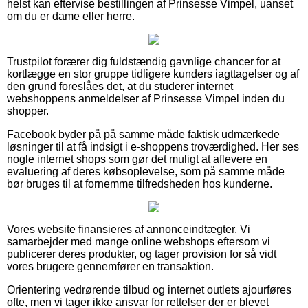
helst kan eftervise bestillingen af Prinsesse Vimpel, uanset
om du er dame eller herre.
Trustpilot forærer dig fuldstændig gavnlige chancer for at
kortlægge en stor gruppe tidligere kunders iagttagelser og af
den grund foreslåes det, at du studerer internet
webshoppens anmeldelser af Prinsesse Vimpel inden du
shopper.
Facebook byder på på samme måde faktisk udmærkede
løsninger til at få indsigt i e-shoppens troværdighed. Her ses
nogle internet shops som gør det muligt at aflevere en
evaluering af deres købsoplevelse, som på samme måde
bør bruges til at fornemme tilfredsheden hos kunderne.
Vores website finansieres af annonceindtægter. Vi
samarbejder med mange online webshops eftersom vi
publicerer deres produkter, og tager provision for så vidt
vores brugere gennemfører en transaktion.
Orientering vedrørende tilbud og internet outlets ajourføres
ofte, men vi tager ikke ansvar for rettelser der er blevet