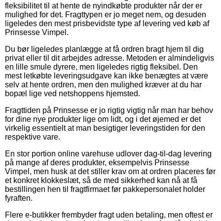
fleksibilitet til at hente de nyindkøbte produkter når der er
mulighed for det. Fragttypen er jo meget nem, og desuden
ligeledes den mest prisbevidste type af levering ved køb af
Prinsesse Vimpel.
Du bør ligeledes planlægge at få ordren bragt hjem til dig
privat eller til dit arbejdes adresse. Metoden er almindeligvis
en lille smule dyrere, men ligeledes rigtig fleksibel. Den
mest letkøbte leveringsudgave kan ikke benægtes at være
selv at hente ordren, men den mulighed kræver at du har
bopæl lige ved netshoppens hjemsted.
Fragttiden på Prinsesse er jo rigtig vigtig når man har behov
for dine nye produkter lige om lidt, og i det øjemed er det
virkelig essentielt at man besigtiger leveringstiden for den
respektive vare.
En stor portion online varehuse udlover dag-til-dag levering
på mange af deres produkter, eksempelvis Prinsesse
Vimpel, men husk at det stiller krav om at ordren placeres før
et konkret klokkeslæt, så de med sikkerhed kan nå at få
bestillingen hen til fragtfirmaet før pakkepersonalet holder
fyraften.
Flere e-butikker frembyder fragt uden betaling, men oftest er