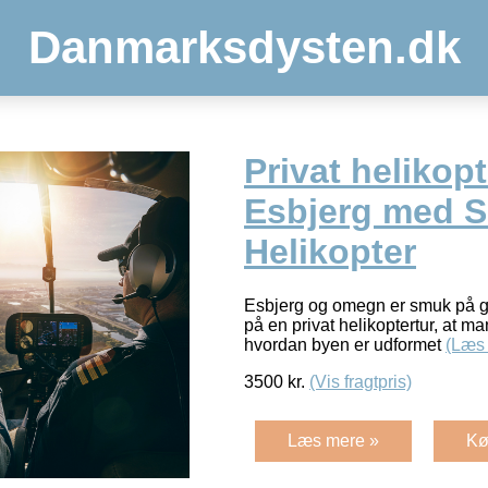
Danmarksdysten.dk
Privat helikopt
Esbjerg med 
Helikopter
Esbjerg og omegn er smuk på gå
på en privat helikoptertur, at ma
hvordan byen er udformet
(Læs
3500
kr.
(Vis fragtpris)
Læs mere »
Kø