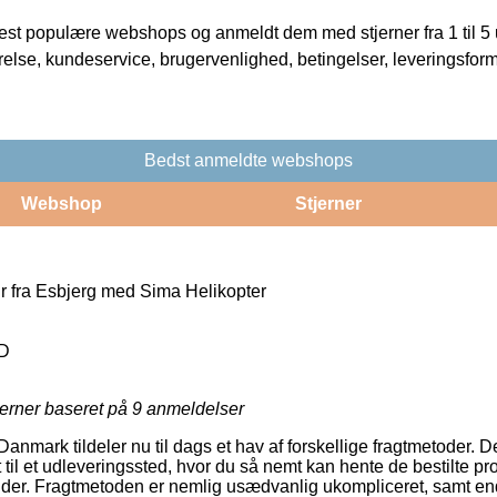
t populære webshops og anmeldt dem med stjerner fra 1 til 5 ud
rrelse, kundeservice, brugervenlighed, betingelser, leveringsfor
Bedst anmeldte webshops
Webshop
Stjerner
ur fra Esbjerg med Sima Helikopter
LD
jerner baseret på
9
anmeldelser
nmark tildeler nu til dags et hav af forskellige fragtmetoder. 
til et udleveringssted, hvor du så nemt kan hente de bestilte pr
ender. Fragtmetoden er nemlig usædvanlig ukompliceret, samt e