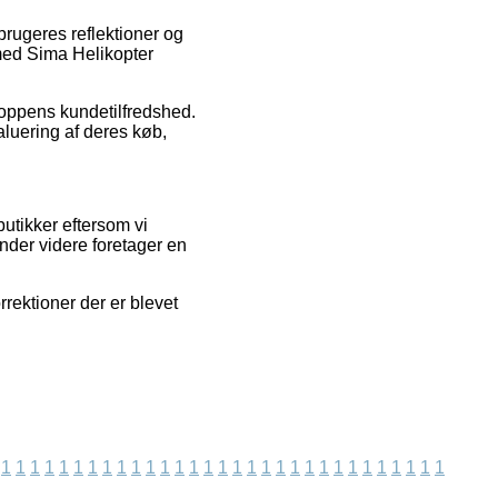
brugeres reflektioner og
 med Sima Helikopter
hoppens kundetilfredshed.
aluering af deres køb,
utikker eftersom vi
ender videre foretager en
rektioner der er blevet
1
1
1
1
1
1
1
1
1
1
1
1
1
1
1
1
1
1
1
1
1
1
1
1
1
1
1
1
1
1
1