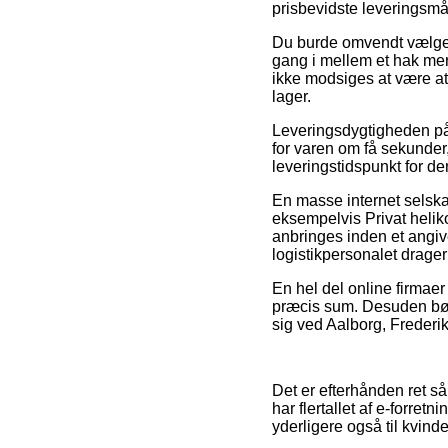
prisbevidste leveringsmå
Du burde omvendt vælge at
gang i mellem et hak mer
ikke modsiges at være at
lager.
Leveringsdygtigheden på 
for varen om få sekunder,
leveringstidspunkt for de
En masse internet selska
eksempelvis Privat heliko
anbringes inden et angive
logistikpersonalet drage
En hel del online firmaer
præcis sum. Desuden bør
sig ved Aalborg, Frederik
Det er efterhånden ret så
har flertallet af e-forretn
yderligere også til kvind