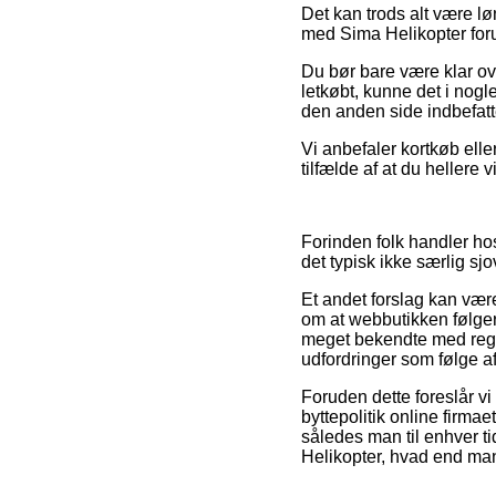
Det kan trods alt være lø
med Sima Helikopter forud
Du bør bare være klar ove
letkøbt, kunne det i nogle
den anden side indbefatte
Vi anbefaler kortkøb elle
tilfælde af at du hellere 
Forinden folk handler hos
det typisk ikke særlig sjov
Et andet forslag kan væ
om at webbutikken følger
meget bekendte med regle
udfordringer som følge af
Foruden dette foreslår vi
byttepolitik online firma
således man til enhver ti
Helikopter, hvad end man 