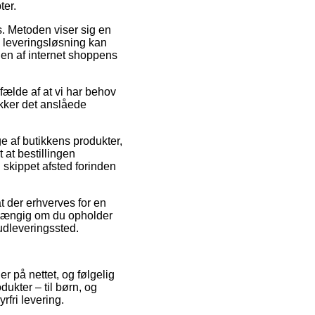
ter.
ds. Metoden viser sig en
 leveringsløsning kan
den af internet shoppens
fælde af at vi har behov
ekker det anslåede
 af butikkens produkter,
 at bestillingen
n skippet afsted forinden
at der erhverves for en
fhængig om du opholder
 udleveringssted.
r på nettet, og følgelig
odukter – til børn, og
fri levering.