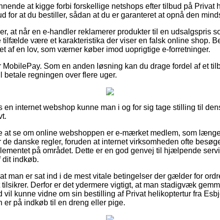
nnende at kigge forbi forskellige netshops efter tilbud på Privat h
 for at du bestiller, sådan at du er garanteret at opnå den minds
r, at når en e-handler reklamerer produkter til en udsalgspris s
 tilfælde være et karakteristika der viser en falsk online shop. B
t af en lov, som værner køber imod uoprigtige e-forretninger.
r MobilePay. Som en anden løsning kan du drage fordel af et tilbu
vil betale regningen over flere uger.
 en internet webshop kunne man i og for sig tage stilling til dens
t.
re at se om online webshoppen er e-mærket medlem, som længe 
 de danske regler, foruden at internet virksomheden ofte besøge
mentet på området. Dette er en god genvej til hjælpende servi
 dit indkøb.
 at man er sat ind i de mest vitale betingelser der gælder for ord
et tilsikrer. Derfor er det ydermere vigtigt, at man stadigvæk ge
d vil kunne vidne om sin bestilling af Privat helikoptertur fra E
er på indkøb til en dreng eller pige.