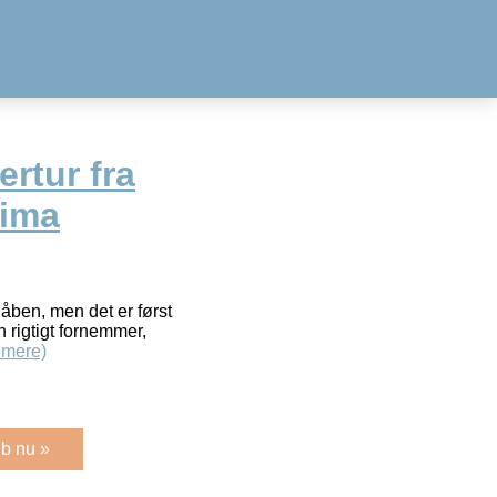
ertur fra
Sima
ben, men det er først
n rigtigt fornemmer,
 mere)
b nu »