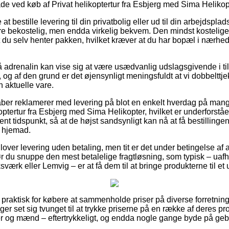
de ved køb af Privat helikoptertur fra Esbjerg med Sima Helikop
 bestille levering til din privatbolig eller ud til din arbejdspla
e bekostelig, men endda virkelig bekvem. Den mindst kostelige
 du selv henter pakken, hvilket kræver at du har bopæl i nærhe
adrenalin kan vise sig at være usædvanlig udslagsgivende i til
 og af den grund er det øjensynligt meningsfuldt at vi dobbelttj
n aktuelle vare.
ber reklamerer med levering på blot en enkelt hverdag på mange
ptertur fra Esbjerg med Sima Helikopter, hvilket er underforstået
nt tidspunkt, så at de højst sandsynligt kan nå at få bestillinge
r hjemad.
 lover levering uden betaling, men tit er det under betingelse af 
 du snuppe den mest betalelige fragtløsning, som typisk – ua
sværk eller Lemvig – er at få dem til at bringe produkterne til et
 praktisk for købere at sammenholde priser på diverse forretninge
inger set sig tvunget til at trykke priserne på en række af deres pr
er og mænd – eftertrykkeligt, og endda nogle gange byde på gebyr