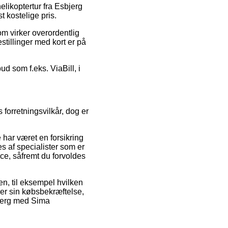
elikoptertur fra Esbjerg
t kostelige pris.
om virker overordentlig
estillinger med kort er på
d som f.eks. ViaBill, i
 forretningsvilkår, dog er
har været en forsikring
s af specialister som er
ce, såfremt du forvoldes
ren, til eksempel hvilken
mmer sin købsbekræftelse,
sbjerg med Sima