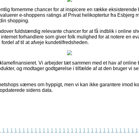
gentlig fornemme chancer for at inspicere en række eksisterende 
 evaluerer e-shoppens ratings af Privat helikoptertur fra Esbjerg
 din shopping.
over fuldstændig relevante chancer for at få indblik i online s
nternet forhandlere som giver folk mulighed for at notere en ev
rdel af til at afveje kundetilfredsheden.
amefinansieret. Vi arbejder tæt sammen med et hav af online b
dukter, og modtager godtgørelse i tilfælde af at den bruger vi s
netshops værnes om hyppigt, men vi kan ikke garantere imod kor
st opdaterede sidens data.
1
1
1
1
1
1
1
1
1
1
1
1
1
1
1
1
1
1
1
1
1
1
1
1
1
1
1
1
1
1
1
1
1
1
1