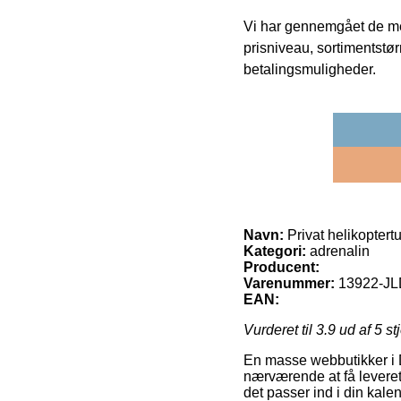
Vi har gennemgået de mes
prisniveau, sortimentstø
betalingsmuligheder.
Navn:
Privat helikoptert
Kategori:
adrenalin
Producent:
Varenummer:
13922-J
EAN:
Vurderet til
3.9
ud af 5 st
En masse webbutikker i Da
nærværende at få leveret 
det passer ind i din kal