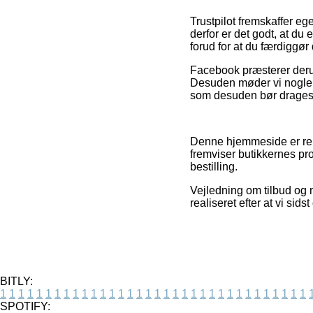
Trustpilot fremskaffer e
derfor er det godt, at du
forud for at du færdiggør
Facebook præsterer derud
Desuden møder vi nogle i
som desuden bør drages fo
Denne hjemmeside er rekl
fremviser butikkernes pro
bestilling.
Vejledning om tilbud og 
realiseret efter at vi sid
BITLY:
1
1
1
1
1
1
1
1
1
1
1
1
1
1
1
1
1
1
1
1
1
1
1
1
1
1
1
1
1
1
1
1
1
1
SPOTIFY: