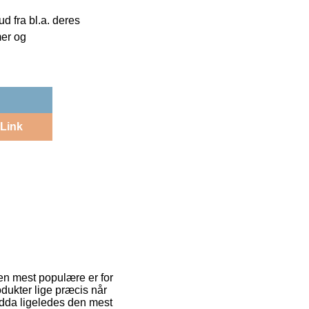
 fra bl.a. deres
mer og
Link
Den mest populære er for
odukter lige præcis når
ndda ligeledes den mest