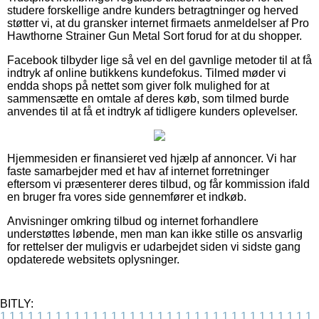
studere forskellige andre kunders betragtninger og herved
støtter vi, at du gransker internet firmaets anmeldelser af Pro
Hawthorne Strainer Gun Metal Sort forud for at du shopper.
Facebook tilbyder lige så vel en del gavnlige metoder til at få
indtryk af online butikkens kundefokus. Tilmed møder vi
endda shops på nettet som giver folk mulighed for at
sammensætte en omtale af deres køb, som tilmed burde
anvendes til at få et indtryk af tidligere kunders oplevelser.
Hjemmesiden er finansieret ved hjælp af annoncer. Vi har
faste samarbejder med et hav af internet forretninger
eftersom vi præsenterer deres tilbud, og får kommission ifald
en bruger fra vores side gennemfører et indkøb.
Anvisninger omkring tilbud og internet forhandlere
understøttes løbende, men man kan ikke stille os ansvarlig
for rettelser der muligvis er udarbejdet siden vi sidste gang
opdaterede websitets oplysninger.
BITLY:
1
1
1
1
1
1
1
1
1
1
1
1
1
1
1
1
1
1
1
1
1
1
1
1
1
1
1
1
1
1
1
1
1
1