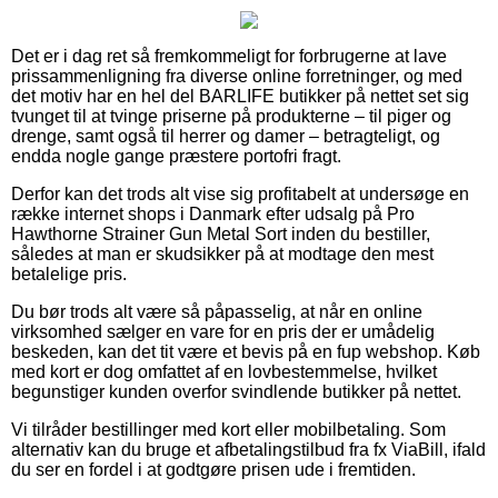
Det er i dag ret så fremkommeligt for forbrugerne at lave
prissammenligning fra diverse online forretninger, og med
det motiv har en hel del BARLIFE butikker på nettet set sig
tvunget til at tvinge priserne på produkterne – til piger og
drenge, samt også til herrer og damer – betragteligt, og
endda nogle gange præstere portofri fragt.
Derfor kan det trods alt vise sig profitabelt at undersøge en
række internet shops i Danmark efter udsalg på Pro
Hawthorne Strainer Gun Metal Sort inden du bestiller,
således at man er skudsikker på at modtage den mest
betalelige pris.
Du bør trods alt være så påpasselig, at når en online
virksomhed sælger en vare for en pris der er umådelig
beskeden, kan det tit være et bevis på en fup webshop. Køb
med kort er dog omfattet af en lovbestemmelse, hvilket
begunstiger kunden overfor svindlende butikker på nettet.
Vi tilråder bestillinger med kort eller mobilbetaling. Som
alternativ kan du bruge et afbetalingstilbud fra fx ViaBill, ifald
du ser en fordel i at godtgøre prisen ude i fremtiden.