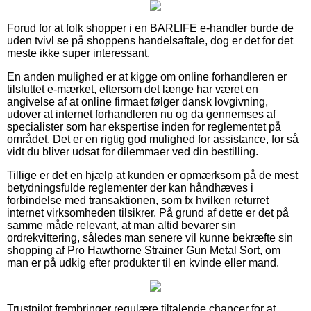
Forud for at folk shopper i en BARLIFE e-handler burde de
uden tvivl se på shoppens handelsaftale, dog er det for det
meste ikke super interessant.
En anden mulighed er at kigge om online forhandleren er
tilsluttet e-mærket, eftersom det længe har været en
angivelse af at online firmaet følger dansk lovgivning,
udover at internet forhandleren nu og da gennemses af
specialister som har ekspertise inden for reglementet på
området. Det er en rigtig god mulighed for assistance, for så
vidt du bliver udsat for dilemmaer ved din bestilling.
Tillige er det en hjælp at kunden er opmærksom på de mest
betydningsfulde reglementer der kan håndhæves i
forbindelse med transaktionen, som fx hvilken returret
internet virksomheden tilsikrer. På grund af dette er det på
samme måde relevant, at man altid bevarer sin
ordrekvittering, således man senere vil kunne bekræfte sin
shopping af Pro Hawthorne Strainer Gun Metal Sort, om
man er på udkig efter produkter til en kvinde eller mand.
Trustpilot frembringer regulære tiltalende chancer for at