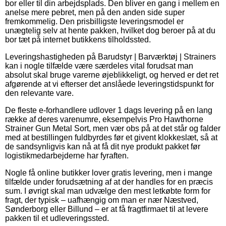
bor eller til din arbejdsplads. Den bliver en gang i mellem en
anelse mere pebret, men på den anden side super
fremkommelig. Den prisbilligste leveringsmodel er
unægtelig selv at hente pakken, hvilket dog beroer på at du
bor tæt på internet butikkens tilholdssted.
Leveringshastigheden på Barudstyr | Barværktøj | Strainers
kan i nogle tilfælde være særdeles vital forudsat man
absolut skal bruge varerne øjeblikkeligt, og herved er det ret
afgørende at vi efterser det anslåede leveringstidspunkt for
den relevante vare.
De fleste e-forhandlere udlover 1 dags levering på en lang
række af deres varenumre, eksempelvis Pro Hawthorne
Strainer Gun Metal Sort, men vær obs på at det står og falder
med at bestillingen fuldbyrdes før et givent klokkeslæt, så at
de sandsynligvis kan nå at få dit nye produkt pakket før
logistikmedarbejderne har fyraften.
Nogle få online butikker lover gratis levering, men i mange
tilfælde under forudsætning af at der handles for en præcis
sum. I øvrigt skal man udvælge den mest letkøbte form for
fragt, der typisk – uafhængig om man er nær Næstved,
Sønderborg eller Billund – er at få fragtfirmaet til at levere
pakken til et udleveringssted.