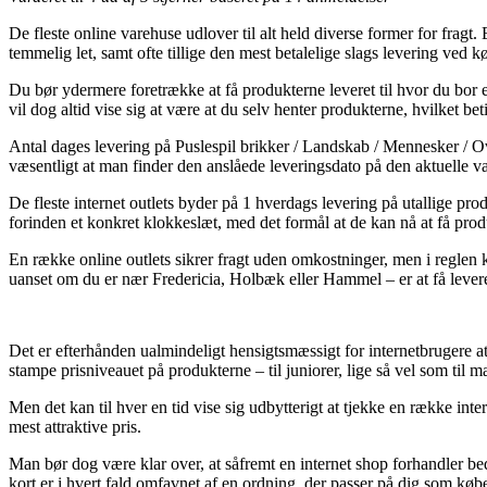
De fleste online varehuse udlover til alt held diverse former for fragt
temmelig let, samt ofte tillige den mest betalelige slags levering ved 
Du bør ydermere foretrække at få produkterne leveret til hvor du bor 
vil dog altid vise sig at være at du selv henter produkterne, hvilket be
Antal dages levering på Puslespil brikker / Landskab / Mennesker / O
væsentligt at man finder den anslåede leveringsdato på den aktuelle va
De fleste internet outlets byder på 1 hverdags levering på utallige p
forinden et konkret klokkeslæt, med det formål at de kan nå at få prod
En række online outlets sikrer fragt uden omkostninger, men i reglen 
uanset om du er nær Fredericia, Holbæk eller Hammel – er at få levere
Det er efterhånden ualmindeligt hensigtsmæssigt for internetbrugere at
stampe prisniveauet på produkterne – til juniorer, lige så vel som ti
Men det kan til hver en tid vise sig udbytterigt at tjekke en række in
mest attraktive pris.
Man bør dog være klar over, at såfremt en internet shop forhandler bed
kort er i hvert fald omfavnet af en ordning, der passer på dig som kø