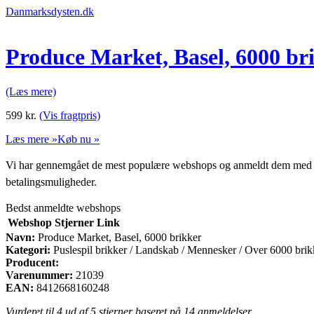
Danmarksdysten.dk
Produce Market, Basel, 6000 br
(Læs mere)
599
kr.
(Vis fragtpris)
Læs mere »
Køb nu »
Vi har gennemgået de mest populære webshops og anmeldt dem med stjern
betalingsmuligheder.
Bedst anmeldte webshops
Webshop
Stjerner
Link
Navn:
Produce Market, Basel, 6000 brikker
Kategori:
Puslespil brikker / Landskab / Mennesker / Over 6000 brik
Producent:
Varenummer:
21039
EAN:
8412668160248
Vurderet til
4
ud af 5 stjerner baseret på
14
anmeldelser