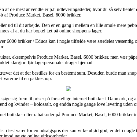
. En af de mest anvendte er p.t. udleveringssteder, hvor du så selv hente
køb af Produce Market, Basel, 6000 brikker.
eller ud til dit arbejde. Den er en gang i mellem en lille smule mere p
tinges af at du har bopæl tæt på online shoppens lager.
ver 6000 brikker / Educa kan i nogle tilfælde være særdeles væsentlig
re.
rodukter, eksempelvis Produce Market, Basel, 6000 brikker, men vær påpa
uktet klargjort før lagerpersonalet drager hjemad.
kræver det at der bestilles for en bestemt sum. Desuden burde man snup
t varerne til en pakkeshop.
 søge sig frem til priser på forskellige internet butikker i Danmark, o
l mænd og kvinder – kolossalt, og endda nogle gange love levering uden 
ternet butikker efter rabatkoder på Produce Market, Basel, 6000 brikker 
st i test varer for en udsalgspris der kan virke uhørt god, er det i no
ber imod uægte online virksomheder.