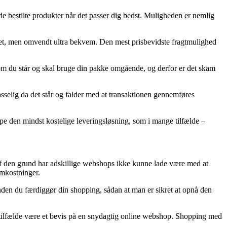
r de bestilte produkter når det passer dig bedst. Muligheden er nemlig
ebret, men omvendt ultra bekvem. Den mest prisbevidste fragtmulighed
 om du står og skal bruge din pakke omgående, og derfor er det skam
sselig da det står og falder med at transaktionen gennemføres
pe den mindst kostelige leveringsløsning, som i mange tilfælde –
g af den grund har adskillige webshops ikke kunne lade være med at
omkostninger.
inden du færdiggør din shopping, sådan at man er sikret at opnå den
gle tilfælde være et bevis på en snydagtig online webshop. Shopping med