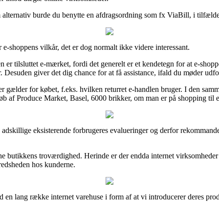
 alternativ burde du benytte en afdragsordning som fx ViaBill, i tilfælde 
r e-shoppens vilkår, det er dog normalt ikke videre interessant.
n er tilsluttet e-mærket, fordi det generelt er et kendetegn for at e-sho
. Desuden giver det dig chance for at få assistance, ifald du møder udfo
r gælder for købet, f.eks. hvilken returret e-handlen bruger. I den sam
b af Produce Market, Basel, 6000 brikker, om man er på shopping til e
ige adskillige eksisterende forbrugeres evalueringer og derfor rekommande
online butikkens troværdighed. Herinde er der endda internet virksomhed
ilfredsheden hos kunderne.
 en lang række internet varehuse i form af at vi introducerer deres pro