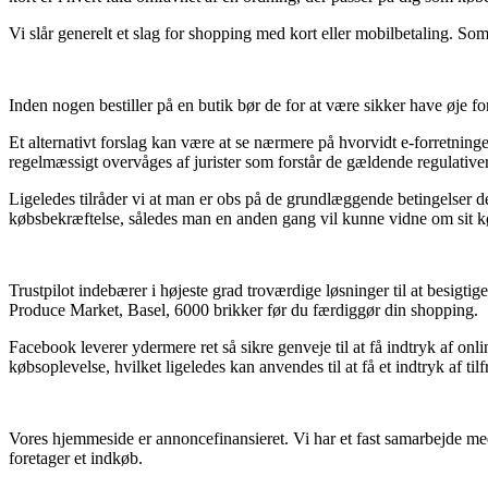
Vi slår generelt et slag for shopping med kort eller mobilbetaling. Som
Inden nogen bestiller på en butik bør de for at være sikker have øje fo
Et alternativt forslag kan være at se nærmere på hvorvidt e-forretninge
regelmæssigt overvåges af jurister som forstår de gældende regulativer
Ligeledes tilråder vi at man er obs på de grundlæggende betingelser de
købsbekræftelse, således man en anden gang vil kunne vidne om sit kø
Trustpilot indebærer i højeste grad troværdige løsninger til at besigt
Produce Market, Basel, 6000 brikker før du færdiggør din shopping.
Facebook leverer ydermere ret så sikre genveje til at få indtryk af 
købsoplevelse, hvilket ligeledes kan anvendes til at få et indtryk af t
Vores hjemmeside er annoncefinansieret. Vi har et fast samarbejde med
foretager et indkøb.