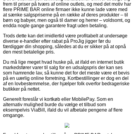
frem til priser på tværs af online outlets, og med det motiv har
flere PRIME BAR online firmaer ikke kunne lade være med
at sænke salgspriserne på en række af deres produkter – til
børn og babyer, men også til damer og herrer – voldsomt, og
endda nogle gange garantere fragt uden betaling.
Trods dette kan det imidlertid være profitabelt at undersøge
diverse e-handler efter rabat på ProJig jigger før du
færdiggør din shopping, således at du er sikker på at opnå
den mest betalelige pris.
Du må lige meget hvad huske på, at ifald en internet butik
markedsfører varer til salg for en udsalgspris der kan ses
som hamrende lav, så kunne det for det meste være et bevis
på en uærlig online forretning. Kortbestillinger er dog en del
af en lovbestemmelse, der hjælper folk overfor bedrageriske
butikker på nettet.
Generelt foreslår vi kortkøb eller MobilePay. Som en
alternativ mulighed burde du vælge et tilbud som
eksempelvis ViaBill, ifald du vil afbetale pengene af flere
omgange.