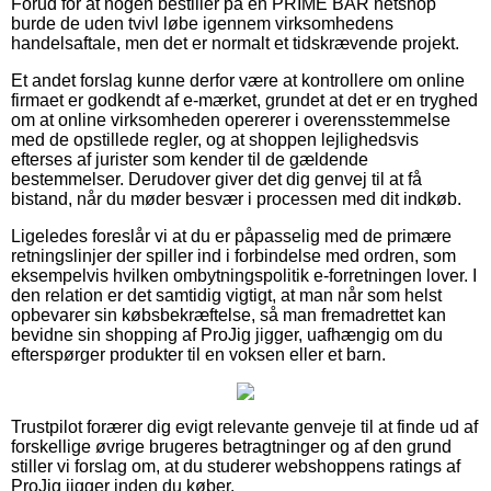
Forud for at nogen bestiller på en PRIME BAR netshop
burde de uden tvivl løbe igennem virksomhedens
handelsaftale, men det er normalt et tidskrævende projekt.
Et andet forslag kunne derfor være at kontrollere om online
firmaet er godkendt af e-mærket, grundet at det er en tryghed
om at online virksomheden opererer i overensstemmelse
med de opstillede regler, og at shoppen lejlighedsvis
efterses af jurister som kender til de gældende
bestemmelser. Derudover giver det dig genvej til at få
bistand, når du møder besvær i processen med dit indkøb.
Ligeledes foreslår vi at du er påpasselig med de primære
retningslinjer der spiller ind i forbindelse med ordren, som
eksempelvis hvilken ombytningspolitik e-forretningen lover. I
den relation er det samtidig vigtigt, at man når som helst
opbevarer sin købsbekræftelse, så man fremadrettet kan
bevidne sin shopping af ProJig jigger, uafhængig om du
efterspørger produkter til en voksen eller et barn.
Trustpilot forærer dig evigt relevante genveje til at finde ud af
forskellige øvrige brugeres betragtninger og af den grund
stiller vi forslag om, at du studerer webshoppens ratings af
ProJig jigger inden du køber.