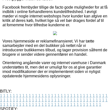
Facebook frembyder tillige de facto gode muligheder for at få
indblik i online forhandlerens kundetilfredshed. I øvrigt
møder vi nogle internet webshops hvor kunder kan afgive en
kritik af deres køb, hvilket lige så vel bør drages fordel af til
at fornemme hvor tilfredse kunderne er.
Vores hjemmeside er reklamefinansieret. Vi har tætte
samarbejder med en del butikker på nettet når vi
introducerer butikkernes tilbud, og tager provision såfremt de
brugere vi sender videre gennemfører en handel.
Orientering angående varer og internet varehuse i Danmark
understøttes tit, men det er umuligt for os at give garantier
imod modifikationer der er implementeret siden vi nyligst
opdaterede hjemmesidens oplysninger.
BITLY:
1
1
1
1
1
1
1
1
1
1
1
1
1
1
1
1
1
1
1
1
1
1
1
1
1
1
1
1
1
1
1
1
1
1
1
1
1
1
1
1
1
1
1
1
1
1
1
1
1
1
1
1
1
1
1
1
1
1
1
1
1
1
1
1
1
1
1
1
1
1
1
1
1
1
1
1
1
1
1
1
1
1
1
1
1
1
1
1
1
1
1
1
1
1
1
1
1
1
1
1
SPOTIFY: