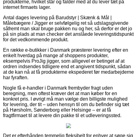
produkterne, hvilket står og falder med at du lever tæt på
internet firmaets lager.
Antal dages levering på Barudstyr | Skænk & Mål |
Målebægere / Jigger er selvfølgelig ret så udslagsgivende
såfremt man skal bruge pakken nu og her, så derfor er det jo
på sin plads at man checker det anslåede leveringstidspunkt
for det vedkommende produkt.
En række e-butikker i Danmark præsterer levering efter en
enkelt hverdag på mange af shoppens produkter,
eksempelvis ProJig jigger, som alligevel er betinget af at
ordren indsendes tidligere end et angivent tidspunkt, sådan
at de kan nå at få produkterne ekspederet før medarbejderne
har fyraften.
Nogle få e-handler i Danmark frembyder fragt uden
beregning, men oftest kræver det at man køber for en
konkret pris. I øvrigt må man vælge den billigste mulighed
for levering, der tit – uden hensyn til om du befinder sig tæt
på Hørsholm, Sønderborg eller Helsinge – er at få
fragtfirmaet til at levere din pakke til et udleveringssted.
Det er efterhånden temmelig fleksibelt for enhver at søge sig