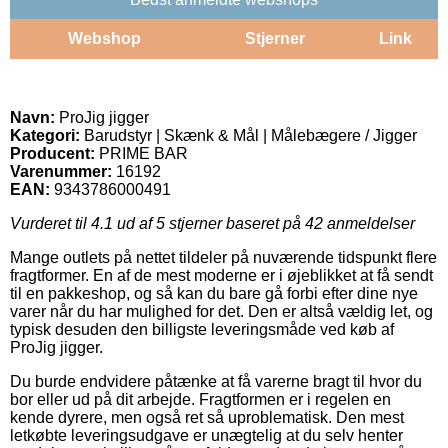
Webshop
Stjerner
Link
Navn:
ProJig jigger
Kategori:
Barudstyr | Skænk & Mål | Målebægere / Jigger
Producent:
PRIME BAR
Varenummer:
16192
EAN:
9343786000491
Vurderet til
4.1
ud af 5 stjerner baseret på
42
anmeldelser
Mange outlets på nettet tildeler på nuværende tidspunkt flere
fragtformer. En af de mest moderne er i øjeblikket at få sendt
til en pakkeshop, og så kan du bare gå forbi efter dine nye
varer når du har mulighed for det. Den er altså vældig let, og
typisk desuden den billigste leveringsmåde ved køb af
ProJig jigger.
Du burde endvidere påtænke at få varerne bragt til hvor du
bor eller ud på dit arbejde. Fragtformen er i regelen en
kende dyrere, men også ret så uproblematisk. Den mest
letkøbte leveringsudgave er unægtelig at du selv henter