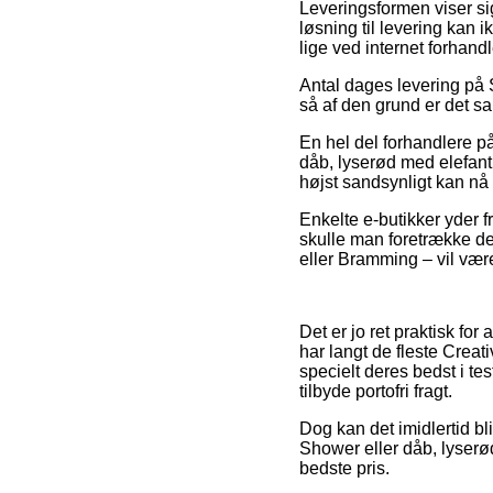
Leveringsformen viser si
løsning til levering kan 
lige ved internet forhand
Antal dages levering på S
så af den grund er det sa
En hel del forhandlere på
dåb, lyserød med elefant –
højst sandsynligt kan nå 
Enkelte e-butikker yder f
skulle man foretrække de
eller Bramming – vil være
Det er jo ret praktisk fo
har langt de fleste Creat
specielt deres bedst i te
tilbyde portofri fragt.
Dog kan det imidlertid bli
Shower eller dåb, lyserø
bedste pris.