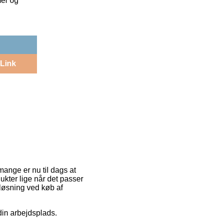
mer og
Link
mange er nu til dags at
ukter lige når det passer
tløsning ved køb af
din arbejdsplads.