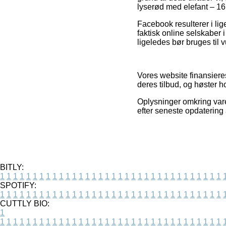
lyserød med elefant – 16 s
Facebook resulterer i lige
faktisk online selskaber
ligeledes bør bruges til v
Vores website finansieres
deres tilbud, og høster 
Oplysninger omkring vare
efter seneste opdatering 
BITLY:
1
1
1
1
1
1
1
1
1
1
1
1
1
1
1
1
1
1
1
1
1
1
1
1
1
1
1
1
1
1
1
1
1
1
SPOTIFY:
1
1
1
1
1
1
1
1
1
1
1
1
1
1
1
1
1
1
1
1
1
1
1
1
1
1
1
1
1
1
1
1
1
1
CUTTLY BIO:
1
1
1
1
1
1
1
1
1
1
1
1
1
1
1
1
1
1
1
1
1
1
1
1
1
1
1
1
1
1
1
1
1
1
1