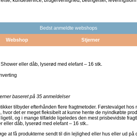
rrelse, kundeservice, brugervenlighed, betingelser, leveringsfor
Bedst anmeldte webshops
Webshop
Stjerner
y Shower eller dåb, lyserød med elefant – 16 stk.
nverting
jerner baseret på
35
anmeldelser
tikker tilbyder efterhånden flere fragtmetoder. Førstevalget hos 
 hvor det er meget fleksibelt at kunne hente de nyindkøbte prod
ligetil, og i mange tilfælde ligeledes den mest prisbevidste frag
r eller dåb, lyserød med elefant – 16 stk..
 at få produkterne sendt til din lejlighed eller hus eller ud på 