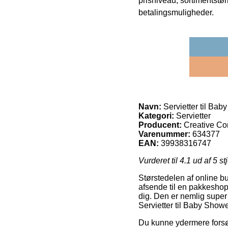
prisniveau, sortimentstø
betalingsmuligheder.
Navn:
Servietter til Bab
Kategori:
Servietter
Producent:
Creative Co
Varenummer:
634377
EAN:
39938316747
Vurderet til
4.1
ud af 5 st
Størstedelen af online bu
afsende til en pakkeshop,
dig. Den er nemlig super 
Servietter til Baby Showe
Du kunne ydermere forsøge