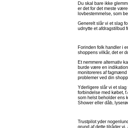
Du skal bare ikke glemme
er det for det meste være
lovbestemmelse, som bes
Generelt slår vi et slag 
udnytte et afdragstilbud f
Forinden folk handler i 
shoppens vilkår, det er 
Et nemmere alternativ k
burde være en indikation 
monitoreres af fagmænd s
problemer ved din shopp
Yderligere slår vi et sl
forbindelse med købet, f.
som helst beholder ens kv
Shower eller dåb, lyserø
Trustpilot yder nogenlun
grund af dette tilråder v