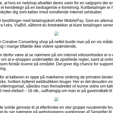
, at hvis en netshop afsætter deres varer for en salgspris der e
 et kendetegn på en bedragerisk e-forretning. Kortbetalinger er h
kytter dig som køber imod svindlende internet selskaber.
for bestillinger med betalingskort eller MobilePay. Som en altern
ra f.eks. ViaBill, såfremt du foretrækker at klare betalingen sener
en Creative Converting shop på nettet burde man på en vis måde s
dog i mange tilfælde ikke videre spændende.
an derfor være at se nærmere på om internet virksomheden er 
om at e-shoppen understøtter de opstillede regler, samt at onlin
om forstår lovene på området. Det giver dig chance for support, 
ing.
ag for at køberen er oppe på mærkerne omkring de primære bestemm
eks. hvilken bytteret webbutikken bruger. Her er det desuden es
itteringsmail, således man fremadrettet vil kunne vidne om købet
d med elefant – 16 stk., uafhængig om man er på gaveindkøb til 
de solide genveje til at efterforske en stor gruppe nuværende b
i, at du ser nærmere på webshoppens vurderinger af Servietter ti