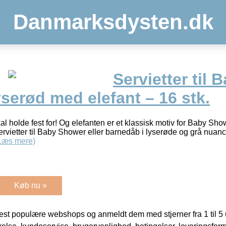
Danmarksdysten.dk
Servietter til
lyserød med elefant – 16 stk.
al holde fest for! Og elefanten er et klassisk motiv for Baby Showe
ervietter til Baby Shower eller barnedåb i lyserøde og grå nuan
Læs mere)
Køb nu »
t populære webshops og anmeldt dem med stjerner fra 1 til 5 ud