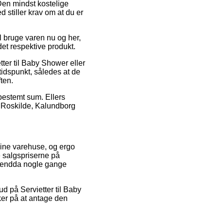
Den mindst kostelige
 stiller krav om at du er
l bruge varen nu og her,
det respektive produkt.
tter til Baby Shower eller
 tidspunkt, således at de
ten.
 bestemt sum. Ellers
i Roskilde, Kalundborg
nline varehuse, og ergo
e salgspriserne på
og endda nogle gange
ud på Servietter til Baby
ker på at antage den