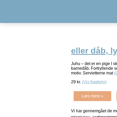
eller dåb, 
Juhu – det er en pige I sk
barnedåb. Fortryllende s
motiv. Servietterne mat
(
29
kr.
(Vis fragtpris)
Læs mere »
Vi har gennemgået de mes