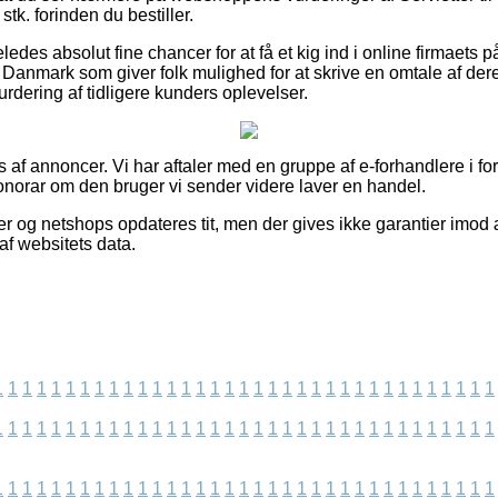
tk. forinden du bestiller.
ledes absolut fine chancer for at få et kig ind i online firmaets p
 i Danmark som giver folk mulighed for at skrive en omtale af d
urdering af tidligere kunders oplevelser.
 af annoncer. Vi har aftaler med en gruppe af e-forhandlere i fo
honorar om den bruger vi sender videre laver en handel.
r og netshops opdateres tit, men der gives ikke garantier imod 
af websitets data.
1
1
1
1
1
1
1
1
1
1
1
1
1
1
1
1
1
1
1
1
1
1
1
1
1
1
1
1
1
1
1
1
1
1
1
1
1
1
1
1
1
1
1
1
1
1
1
1
1
1
1
1
1
1
1
1
1
1
1
1
1
1
1
1
1
1
1
1
1
1
1
1
1
1
1
1
1
1
1
1
1
1
1
1
1
1
1
1
1
1
1
1
1
1
1
1
1
1
1
1
1
1
1
1
1