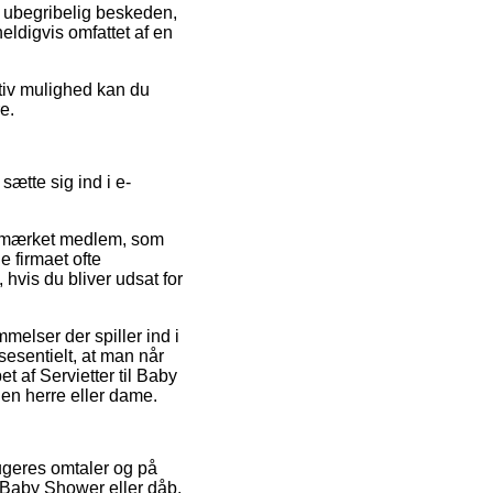
r ubegribelig beskeden,
eldigvis omfattet af en
ativ mulighed kan du
e.
ætte sig ind i e-
e-mærket medlem, som
e firmaet ofte
hvis du bliver udsat for
elser der spiller ind i
sesentielt, at man når
 af Servietter til Baby
en herre eller dame.
rugeres omtaler og på
l Baby Shower eller dåb,