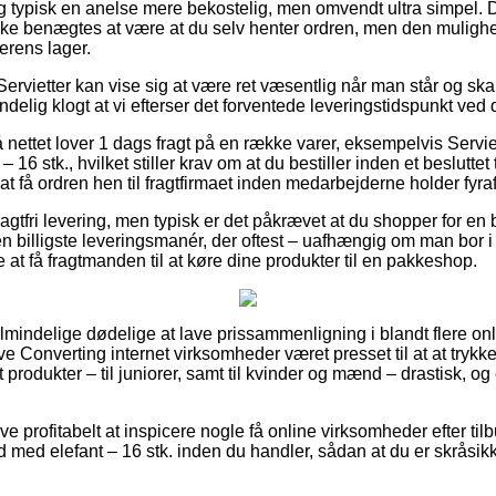
g typisk en anelse mere bekostelig, men omvendt ultra simpel. 
ikke benægtes at være at du selv henter ordren, men den mulighed
lerens lager.
ervietter kan vise sig at være ret væsentlig når man står og ska
ndelig klogt at vi efterser det forventede leveringstidspunkt ved 
 nettet lover 1 dags fragt på en række varer, eksempelvis Servie
 16 stk., hvilket stiller krav om at du bestiller inden et besluttet
at få ordren hen til fragtfirmaet inden medarbejderne holder fyraf
ragtfri levering, men typisk er det påkrævet at du shopper for en
n billigste leveringsmanér, der oftest – uafhængig om man bor 
 at få fragtmanden til at køre dine produkter til en pakkeshop.
r almindelige dødelige at lave prissammenligning i blandt flere o
ive Converting internet virksomheder været presset til at at trykk
st produkter – til juniorer, samt til kvinder og mænd – drastisk, 
ve profitabelt at inspicere nogle få online virksomheder efter tilb
d med elefant – 16 stk. inden du handler, sådan at du er skråsik